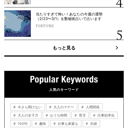
当たりすぎて怖い！あなたの今週の運勢
（2/23〜3/1）を数秘術占いで占います
FORTUNE
もっと見る
人気のキーワード
今さら聞けない
大人のマナー
人間関係
大人の女子力
おうち時間
育児
仕事効率化
100均
趣味
仕事も家庭も
夫婦