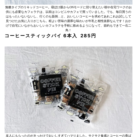
無糖タイプのリキッドコーヒー。寝ぼけ眼からONモードに切り替えたい朝や在宅ワークのお
供にも必要なカフェラテは、以前はコンビニやカフェで買っていました。でも、毎日買うの
はもったいないないし、行くのも面倒…と、おいしいコーヒーを求めてあれこれお試しして
見つけたお気に入りがこちら。程よい苦味の濃厚な味わいが牛乳と相性抜群なんです！おか
げで自宅にいながらおいしいカフェラテを手軽に飲めるようになって、節約もできて一石二
鳥！
コーヒースティックパイ 6本入 285円
友人にもらったのがきっかけでおいしすぎてハマりました。サクサク食感とコーヒーの香ば