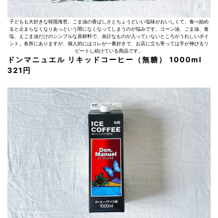
子どもも大好きな韓国海苔。ごま油の香ばしさとちょうどいい塩味がおいしくて、食べ始め
ると止まらなくなりあっという間になくなってしまうのが悩みです。コーン油、ごま油、食
塩、えごま油だけのシンプルな原材料で、余計なものが入っていないところがうれしいポイ
ント。各所にありますが、個人的にはコレが一番好きで、お店に立ち寄っては手が伸びるリ
ピートし続けている商品です。
ドンマニュエル リキッドコーヒー（無糖） 1000ml
321円