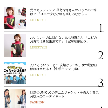
元タカラジェンヌ 凪七瑠海さんのバッグの中身
は？ 「ユニークな小物を楽しみながら…
LIFESTYLE
おいしいものに目がない凪七瑠海さん 「エビの
お寿司は断然生派です」【宝塚歌劇団O…
LIFESTYLE
ん!? どういうこと？ 安堵から一転、女の勘はほ
ぼほぼ当たる！【中学生ママ（40…
LIFESTYLE
話題のUNIQLOのデニムジャケットを購入！春気
分投入のコーディネート
FASHION