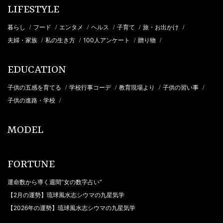
LIFESTYLE
暮らし
フード
エンタメ
ヘルス
子育て
旅・お出かけ
/
/
/
/
/
/
夫婦・家族
私の生き方
100人アンケート
贈り物
/
/
/
/
EDUCATION
子供の五感を育てる
学校行事コーデ
教育現場より
子供の習い事
/
/
/
/
子供の進路・学校
/
MODEL
FORTUNE
運命数から導く週間“女の数字占い”
【2月の運勢】琉球風水志シウマの九星気学
【2026年の運勢】琉球風水志シウマの九星気学