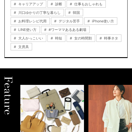
キャリアアップ
診断
仕事もおしゃれも
川口ゆかりの丁寧な暮らし
韓国
お料理レシピ代用
デジタル苦手
iPhone使い方
LINE使い方
#ワーママあるある劇場
大人かっこいい
時短
女の時間割
時事ネタ
文房具