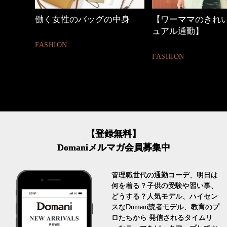
中身
【ワーママのきれいめカジ
心地よくいられる
ュアル通勤】
とは
FASHION
FASHION
【登録無料】
Domaniメルマガ会員募集中
管理職世代の通勤コーデ、明日は
何を着る？子供の受験や習い事、
どうする？人気モデル、ハイセン
スなDomani読者モデル、教育のプ
ロたちから 発信されるタイムリ