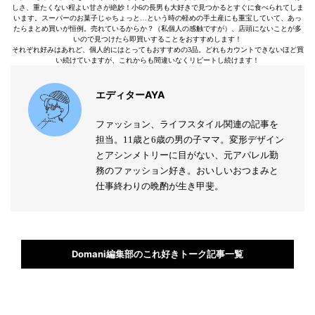
しさ、重たくない程よい甘さが絶妙！小6の長男も大好きで見つかるとすぐに食べられてしま
います。スーパーのお菓子じゃちょっと…という時の軽めの手土産にも重宝していて、あっ
たらまとめ買いが恒例。売れているからか？（私個人の感触ですが）、店頭にないことが多
いので見つけたら即買いすることをおすすめします！
それぞれ好みはあれど、個人的にはとってもおすすめの3品。どれもカウントできないほど買
い続けていますが、これからも間違いなくリピートし続けます！
エディターAYA
ファッション、ライフスタイル関連の記事を
担当。11歳と6歳の男の子ママ。変形デザイン
とアシンメトリーに目がない、元アパレル勤
務のファッション好き。おいしいおつまみと
仕事終わりの晩酌が生き甲斐。
Domani編集部のこれ好きトーク記事一覧