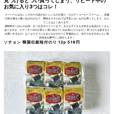
見つけるとつい買ってしまう、リピート中の
お気に入り3つはコレ！
スーパーにはないこだわりの品やおいしいものが揃う「カルディコーヒーファーム」。店舗
の前を通ると吸い込まれがちで、興味をそそられては予定にないものを買ってしまう、なん
てことはよくあります。
調味料やごはんのお供、おつまみやスイーツまで、大人も子どもも大好きな名品がたくさん
ありますが、エディターAYAが長らく買い続けているお気に入りは3つ！見つけては必ずまと
め買いするもの、なくなりそうになると心がざわつく常備品など、全力でおすすめしたい私
的名品を勝手にご紹介します！
ソチョン 韓国伝統味付のり 12p 516円