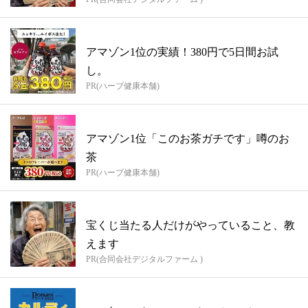
アマゾン1位の実績！380円で5日間お試
し。
PR(ハーブ健康本舗)
アマゾン1位「このお茶ガチです」噂のお
茶
PR(ハーブ健康本舗)
宝くじ当たる人だけがやっていること、教
えます
PR(合同会社デジタルファーム )