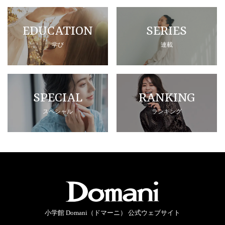
EDUCATION
SERIES
学び
連載
SPECIAL
RANKING
スペシャル
ランキング
小学館 Domani（ドマーニ） 公式ウェブサイト