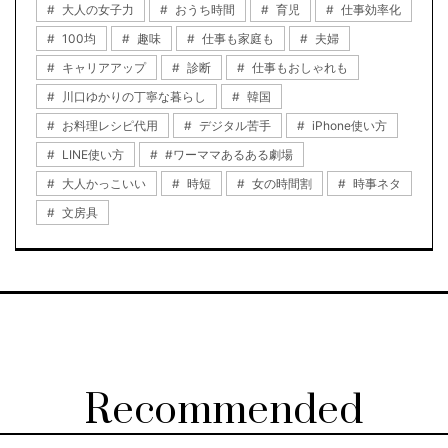
大人の女子力
おうち時間
育児
仕事効率化
100均
趣味
仕事も家庭も
夫婦
キャリアアップ
診断
仕事もおしゃれも
川口ゆかりの丁寧な暮らし
韓国
お料理レシピ代用
デジタル苦手
iPhone使い方
LINE使い方
#ワーママあるある劇場
大人かっこいい
時短
女の時間割
時事ネタ
文房具
Recommended