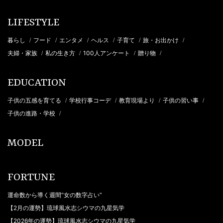
LIFESTYLE
暮らし
フード
エンタメ
ヘルス
子育て
旅・お出かけ
/
/
/
/
/
/
夫婦・家族
私の生き方
100人アンケート
贈り物
/
/
/
/
EDUCATION
子供の五感を育てる
学校行事コーデ
教育現場より
子供の習い事
/
/
/
/
子供の進路・学校
/
MODEL
FORTUNE
運命数から導く週間“女の数字占い”
【2月の運勢】琉球風水志シウマの九星気学
【2026年の運勢】琉球風水志シウマの九星気学