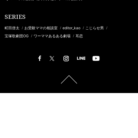
SERIES
町田啓太
お受験ママの相談室
editor_kao
こじらせ男
/
/
/
/
宝塚歌劇団OG
ワーママあるある劇場
耳恋
/
/