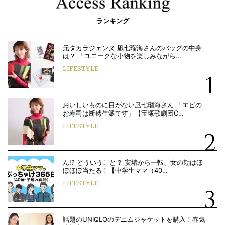
ランキング
元タカラジェンヌ 凪七瑠海さんのバッグの中身
は？ 「ユニークな小物を楽しみながら…
LIFESTYLE
おいしいものに目がない凪七瑠海さん 「エビの
お寿司は断然生派です」【宝塚歌劇団O…
LIFESTYLE
ん!? どういうこと？ 安堵から一転、女の勘はほ
ぼほぼ当たる！【中学生ママ（40…
LIFESTYLE
話題のUNIQLOのデニムジャケットを購入！春気