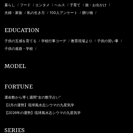
暮らし
フード
エンタメ
ヘルス
子育て
旅・お出かけ
/
/
/
/
/
/
夫婦・家族
私の生き方
100人アンケート
贈り物
/
/
/
/
EDUCATION
子供の五感を育てる
学校行事コーデ
教育現場より
子供の習い事
/
/
/
/
子供の進路・学校
/
MODEL
FORTUNE
運命数から導く週間“女の数字占い”
【2月の運勢】琉球風水志シウマの九星気学
【2026年の運勢】琉球風水志シウマの九星気学
SERIES