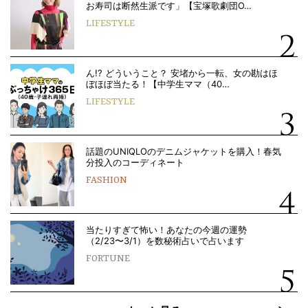
お寿司は断然生派です」【宝塚歌劇団O…
LIFESTYLE
ん!? どういうこと？ 安堵から一転、女の勘はほ
ぼほぼ当たる！【中学生ママ（40…
LIFESTYLE
話題のUNIQLOのデニムジャケットを購入！春気
分投入のコーディネート
FASHION
当たりすぎて怖い！あなたの今週の運勢
（2/23〜3/1）を数秘術占いで占います
FORTUNE