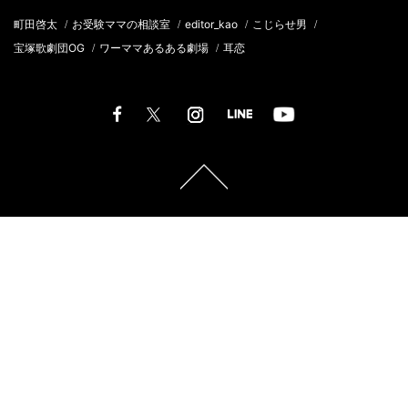
町田啓太
お受験ママの相談室
editor_kao
こじらせ男
/
/
/
/
宝塚歌劇団OG
ワーママあるある劇場
耳恋
/
/