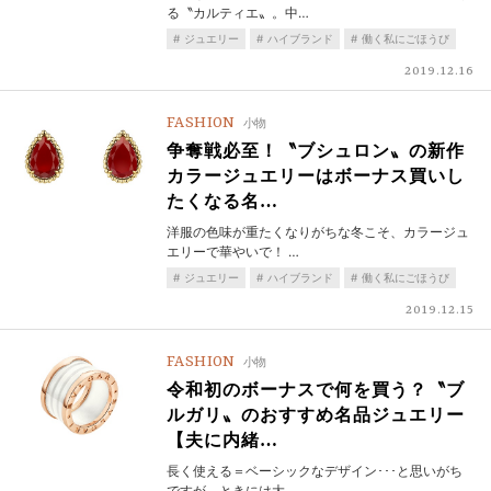
る〝カルティエ〟。中…
ジュエリー
ハイブランド
働く私にごほうび
2019.12.16
FASHION
小物
争奪戦必至！〝ブシュロン〟の新作
カラージュエリーはボーナス買いし
たくなる名…
洋服の色味が重たくなりがちな冬こそ、カラージュ
エリーで華やいで！ …
ジュエリー
ハイブランド
働く私にごほうび
2019.12.15
FASHION
小物
令和初のボーナスで何を買う？〝ブ
ルガリ〟のおすすめ名品ジュエリー
【夫に内緒…
長く使える＝ベーシックなデザイン･･･と思いがち
ですが、ときには大…