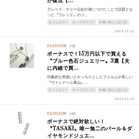
が復活【…
グレース・ケリー公妃が身につけたことで話題とな
った〝フレッド〟のジ…
ジュエリー
ハイブランド
働く私にごほうび
2019.12.22
FASHION
小物
ボーナスで！15万円以下で買える
〝ブルー色石ジュエリー〟3選【夫
に内緒で買…
印象的な色使いとかっちりとしたフォルムが美しい
〝ヴァンドーム青山〟…
ジュエリー
ハイブランド
働く私にごほうび
2019.12.21
FASHION
小物
ボーナスで絶対欲しい！
〝TASAKI〟唯一無二のパール＆ダ
イヤモンドジュエ…