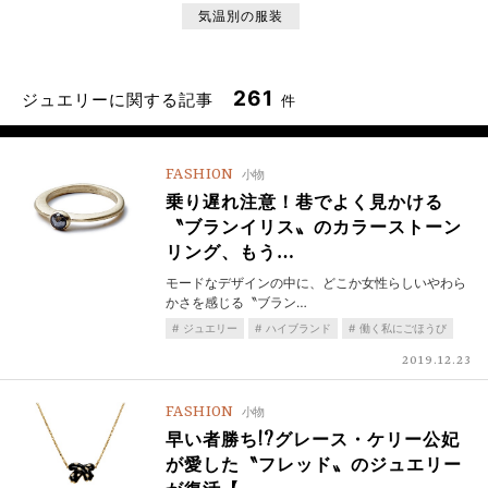
気温別の服装
261
ジュエリーに関する記事
件
FASHION
小物
乗り遅れ注意！巷でよく見かける
〝ブランイリス〟のカラーストーン
リング、もう…
モードなデザインの中に、どこか女性らしいやわら
かさを感じる〝ブラン…
ジュエリー
ハイブランド
働く私にごほうび
2019.12.23
FASHION
小物
早い者勝ち!?グレース・ケリー公妃
が愛した〝フレッド〟のジュエリー