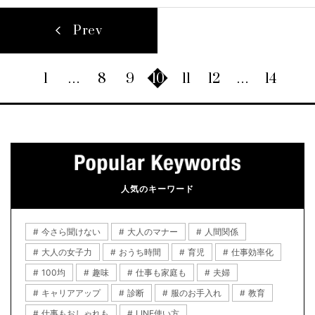
Prev
1
…
8
9
10
11
12
…
14
人気のキーワード
今さら聞けない
大人のマナー
人間関係
大人の女子力
おうち時間
育児
仕事効率化
100均
趣味
仕事も家庭も
夫婦
キャリアアップ
診断
服のお手入れ
教育
仕事もおしゃれも
LINE使い方