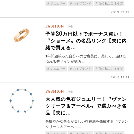
ジュエリー
ハイブランド
働く私にごほうび
2019.12.12
FASHION
小物
予算20万円以下でボーナス買い！
〝ショーメ〟の名品リング【夫に内
緒で買える…
1年間頑張った自分へのご褒美に、美しく、遊び心
溢れるデザインが魅力…
ジュエリー
ハイブランド
働く私にごほうび
2019.12.11
FASHION
小物
大人気の色石ジュエリー！〝ヴァン
クリーフ＆アーペル〟で選ぶべき名
品【夫に…
色鮮やかな色石が美しい存在感を発揮する〝ヴァン
クリーフ＆アーペル…
ジュエリー
ハイブランド
働く私にごほうび