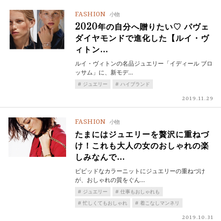
FASHION
小物
2020年の自分へ贈りたい♡ パヴェ
ダイヤモンドで進化した【ルイ・ヴ
ィトン…
ルイ・ヴィトンの名品ジュエリー「イディール ブロ
ッサム」に、新モデ…
ジュエリー
ハイブランド
2019.11.29
FASHION
小物
たまにはジュエリーを贅沢に重ねづ
け！これも大人の女のおしゃれの楽
しみなんで…
ビビッドなカラーニットにジュエリーの重ねづけ
が、おしゃれの質をぐん…
ジュエリー
仕事もおしゃれも
忙しくてもおしゃれ
着こなしマンネリ
2019.10.31