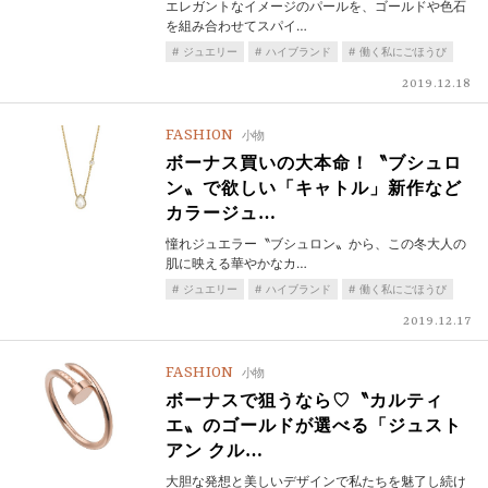
エレガントなイメージのパールを、ゴールドや色石
を組み合わせてスパイ…
ジュエリー
ハイブランド
働く私にごほうび
2019.12.18
FASHION
小物
ボーナス買いの大本命！〝ブシュロ
ン〟で欲しい「キャトル」新作など
カラージュ…
憧れジュエラー〝ブシュロン〟から、この冬大人の
肌に映える華やかなカ…
ジュエリー
ハイブランド
働く私にごほうび
2019.12.17
FASHION
小物
ボーナスで狙うなら♡〝カルティ
エ〟のゴールドが選べる「ジュスト
アン クル…
大胆な発想と美しいデザインで私たちを魅了し続け