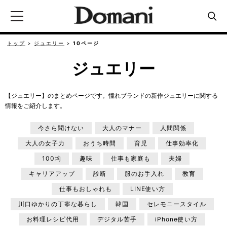
トップ
ジュエリー
10ページ
ジュエリー
【ジュエリー】のまとめページです。憧れブランドの新作ジュエリーに関する
情報をご紹介します。
今さら聞けない
大人のマナー
人間関係
大人の女子力
おうち時間
育児
仕事効率化
100均
趣味
仕事も家庭も
夫婦
キャリアアップ
診断
服のお手入れ
教育
仕事もおしゃれも
LINE使い方
川口ゆかりの丁寧な暮らし
韓国
セレモニースタイル
お料理レシピ代用
デジタル苦手
iPhone使い方