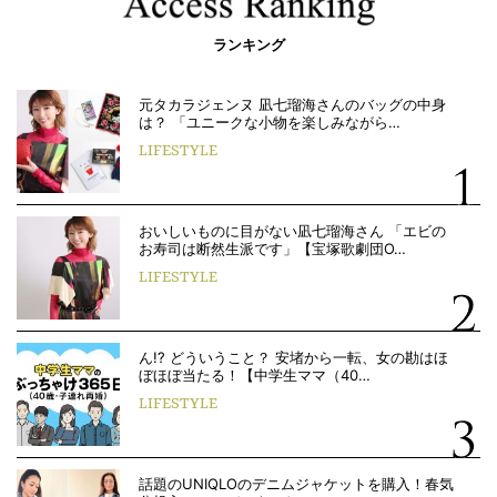
ランキング
元タカラジェンヌ 凪七瑠海さんのバッグの中身
は？ 「ユニークな小物を楽しみながら…
LIFESTYLE
おいしいものに目がない凪七瑠海さん 「エビの
お寿司は断然生派です」【宝塚歌劇団O…
LIFESTYLE
ん!? どういうこと？ 安堵から一転、女の勘はほ
ぼほぼ当たる！【中学生ママ（40…
LIFESTYLE
話題のUNIQLOのデニムジャケットを購入！春気