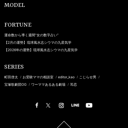
MODEL
FORTUNE
運命数から導く週間“女の数字占い”
【2月の運勢】琉球風水志シウマの九星気学
【2026年の運勢】琉球風水志シウマの九星気学
SERIES
町田啓太
お受験ママの相談室
editor_kao
こじらせ男
/
/
/
/
宝塚歌劇団OG
ワーママあるある劇場
耳恋
/
/