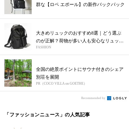
群な【ロペ エポール】の新作バックパック
大きめリュックのおすすめ8選｜どう選ぶ
のが正解？荷物が多い人も安心なリュック
FASHION
まと...
全国の絶景ポイントにサウナ付きのシェア
別荘を展開
PR（COCO VILLA on GOETHE）
Recommended by
「ファッションニュース」の人気記事