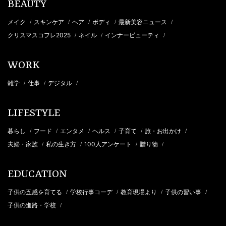
BEAUTY
メイク
スキンケア
ヘア
ボディ
最新美容ニュース
/
/
/
/
/
クリスマスコフレ2025
ネイル
インナービューティ
/
/
/
WORK
雑学
仕事
デジタル
/
/
/
LIFESTYLE
暮らし
フード
エンタメ
ヘルス
子育て
旅・お出かけ
/
/
/
/
/
/
夫婦・家族
私の生き方
100人アンケート
贈り物
/
/
/
/
EDUCATION
子供の五感を育てる
学校行事コーデ
教育現場より
子供の習い事
/
/
/
/
子供の進路・学校
/