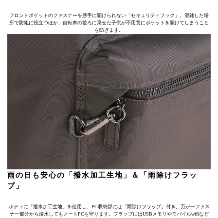
フロントポケットのファスナーを勝手に開けられない「セキュリティフック」。混雑した場
所で防犯に役立つほか、自転車の後ろに乗せた子供が不用意にポケットを開けてしまうこと
を防ぎます。
雨の日も安心の「撥水加工生地」＆「雨除けフラッ
プ」
ボディに「撥水加工生地」を使用し、PC収納部には「雨除けフラップ」付き。万が一ファス
ナー部分から浸水してもノートPCを守ります。フラップにはUSBメモリやモバイルwifiなど