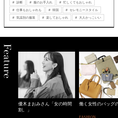
診断
服のお手入れ
忙しくてもおしゃれ
仕事もおしゃれも
韓国
セレモニースタイル
気温別の服装
楽しておしゃれ
大人かっこいい
しゃれ
優木まおみさん「女の時間
働く女性のバッグ
割。」
FASHION