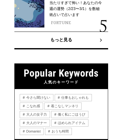
当たりすぎて怖い！あなたの今
週の運勢（2/23〜3/1）を数秘
術占いで占います
FORTUNE
もっと見る
人気のキーワード
今さら聞けない
仕事もおしゃれも
こなれ感
着こなしマンネリ
大人の女子力
働く私にごほうび
大人のマナー
ほめられアイテム
Domanist
おうち時間