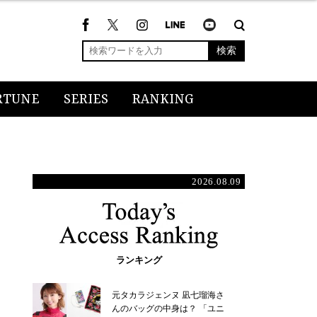
検索
RTUNE
SERIES
RANKING
2026.08.09
ランキング
元タカラジェンヌ 凪七瑠海さ
んのバッグの中身は？ 「ユニ