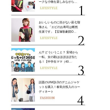
ークな小物を楽しみながら…
LIFESTYLE
おいしいものに目がない凪七瑠
海さん 「エビのお寿司は断然
生派です」【宝塚歌劇団O…
LIFESTYLE
ん!? どういうこと？ 安堵から
一転、女の勘はほぼほぼ当た
る！【中学生ママ（40…
LIFESTYLE
話題のUNIQLOのデニムジャケ
ットを購入！春気分投入のコー
ディネート
FASHION