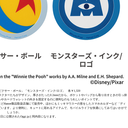
クサー・ボール」「モンスターズ・インク/ロゴ」 各￥1,320
クターたちがデザイン。厚さがたった0.2mmだから、ポケットやバッグから取り出すときの引っ掛
ルやカードウォレットの向きを固定するのに便利なのもうれしいポイントです。
などHamee製品取扱店舗にて販売中。ほかにもミッキマウスーの形をしたスマホホルダーなど「ディ
ています。より便利に、キュートに彩れるアイテムで、モバイルライフを快適にしてみてはいかがで
しょうか。
21日に公開されたOggi.jpと同内容になります。