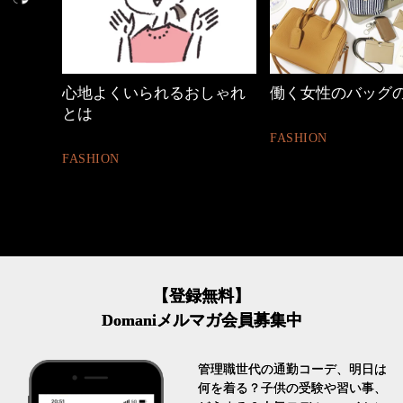
しゃれ
働く女性のバッグの中身
【ワーママのきれ
ュアル通勤】
FASHION
FASHION
【登録無料】
Domaniメルマガ会員募集中
管理職世代の通勤コーデ、明日は
何を着る？子供の受験や習い事、