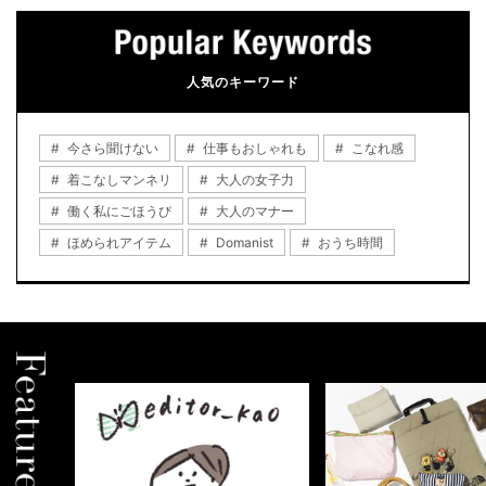
人気のキーワード
今さら聞けない
仕事もおしゃれも
こなれ感
着こなしマンネリ
大人の女子力
働く私にごほうび
大人のマナー
ほめられアイテム
Domanist
おうち時間