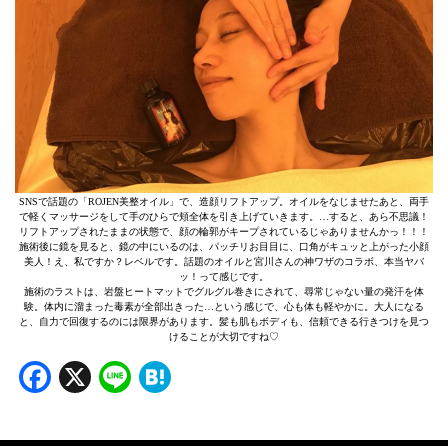
SNSで話題の「ROJEN美整オイル」で、造顔リフトアップ。オイルをなじませたあと、両手
で軽くマッサージをして手のひらで頬全体を引き上げていきます。…すると、あら不思議！
リフトアップされたままの状態で、顔の輪郭がキープされているじゃありませんかっ！！！
施術後に鏡を見ると、鏡の中にいるのは、パッチリお目目に、口角がキュッと上がった小顔
美人！え、私ですか？レベルです。話題のオイルと宮川さんの神ワザのコラボ、本当ヤバ
ッ！って感じです。
施術のラストは、岩盤ヒートマットでグルグル巻きにされて、尋常じゃない量の発汗を体
験。体内に溜まった毒素が全部出きった…という感じで、心も体も軽やかに。大人になる
と、自力で回復するのには限界があります。髪も肌もボディも、信頼できる行きつけを見つ
けることが大切ですね♡
Facebook
X
Line
Hatena