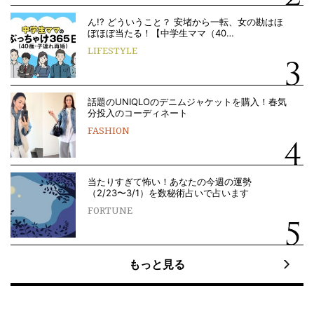
ん!? どういうこと？ 安堵から一転、女の勘はほ
ぼほぼ当たる！【中学生ママ（40…
LIFESTYLE
話題のUNIQLOのデニムジャケットを購入！春気
分投入のコーディネート
FASHION
当たりすぎて怖い！あなたの今週の運勢
（2/23〜3/1）を数秘術占いで占います
FORTUNE
もっと見る