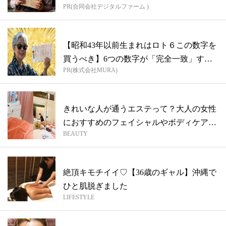
PR(合同会社デジタルファーム )
【昭和43年以前生まれはロト６この数字を
買うべき】6つの数字が「完全一致」する
PR(株式会社MURA)
方...
きれいな人が通うエステって？大人の女性
におすすめのフェイシャルやボディケアを
BEAUTY
ピッ...
絶頂キモチイイ♡【36歳のギャル】沖縄で
ひと肌脱ぎました
LIFESTYLE