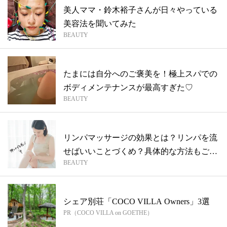
美人ママ・鈴木裕子さんが日々やっている
美容法を聞いてみた
BEAUTY
たまには自分へのご褒美を！極上スパでの
ボディメンテナンスが最高すぎた♡
BEAUTY
リンパマッサージの効果とは？リンパを流
せばいいことづくめ？具体的な方法もご紹
BEAUTY
介
シェア別荘「COCO VILLA Owners」3選
PR（COCO VILLA on GOETHE）