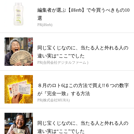
編集者が選ぶ【iHerb】で今買うべきもの10
選
PR(iHerb)
同じ宝くじなのに、当たる人と外れる人の
違い実は“ここ”でした
PR(合同会社デジタルファーム )
８月のロト6はこの方法で買え!!６つの数字
が『完全一致』する方法
PR(株式会社MURA)
同じ宝くじなのに、当たる人と外れる人の
違い実は“ここ”でした