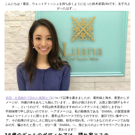
こんにちは！最近、ウェットティッシュを持ち歩くようになった鈴木若菜(36)です。女子力上
がったはず…。
前回、社員旅行で訪れた南国セブ
について記事を書きましたが、紫外線と海水、夜更かしダ
メージが、36歳の体をあちこち蝕んでいます…。疲れが抜けきれず、お肌と髪の調子も今イ
チ…。というわけで、今回は鈴木若菜おすすめのメンテナンスをご紹介しますね！
手前味噌で申し訳ないのですが、ヘアダメージは、私の勤務先である「DAMIA」の髪質改善
Roaトリートメントに限ります。通常は月1ペースで行なうのですが、連日で行い集中リペ
ア。その効果のすばらしさに我ながら感動。枝毛や切れ毛、パサつきなどのダメージでお悩
みの方、騙されたと思って、ぜひ一度「DAMIA」へ。指どおりのよいサラサラヘアに生まれ
変わります♡
36歳のギャルのボディケアは、隠れ家エステ