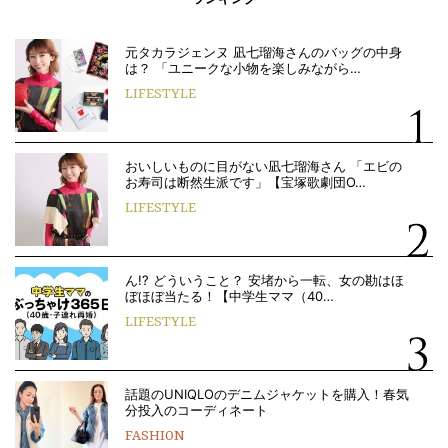
元タカラジェンヌ 凪七瑠海さんのバッグの中身
は？ 「ユニークな小物を楽しみながら…
LIFESTYLE
おいしいものに目がない凪七瑠海さん 「エビの
お寿司は断然生派です」【宝塚歌劇団O…
LIFESTYLE
ん!? どういうこと？ 安堵から一転、女の勘はほ
ぼほぼ当たる！【中学生ママ（40…
LIFESTYLE
話題のUNIQLOのデニムジャケットを購入！春気
分投入のコーディネート
FASHION