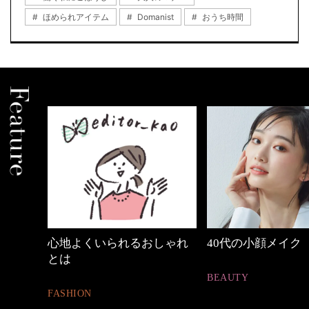
ほめられアイテム
Domanist
おうち時間
中身
心地よくいられるおしゃれ
40代の小顔メイク
とは
BEAUTY
FASHION