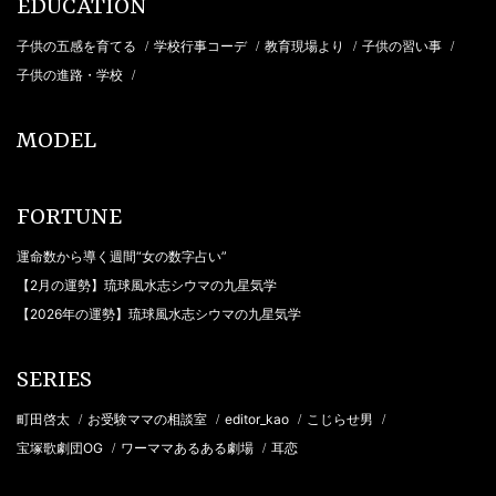
EDUCATION
子供の五感を育てる
学校行事コーデ
教育現場より
子供の習い事
/
/
/
/
子供の進路・学校
/
MODEL
FORTUNE
運命数から導く週間“女の数字占い”
【2月の運勢】琉球風水志シウマの九星気学
【2026年の運勢】琉球風水志シウマの九星気学
SERIES
町田啓太
お受験ママの相談室
editor_kao
こじらせ男
/
/
/
/
宝塚歌劇団OG
ワーママあるある劇場
耳恋
/
/