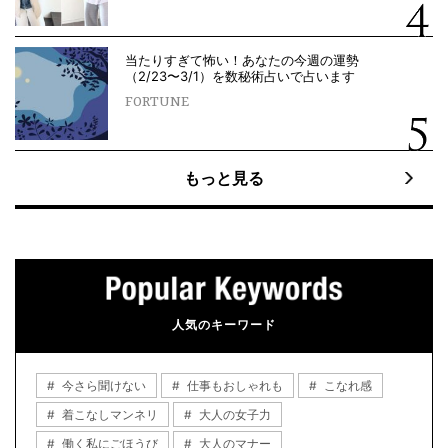
当たりすぎて怖い！あなたの今週の運勢
（2/23〜3/1）を数秘術占いで占います
FORTUNE
もっと見る
人気のキーワード
今さら聞けない
仕事もおしゃれも
こなれ感
着こなしマンネリ
大人の女子力
働く私にごほうび
大人のマナー