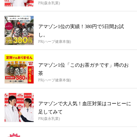
PR(森永乳業)
アマゾン1位の実績！380円で5日間お試
し。
PR(ハーブ健康本舗)
アマゾン1位「このお茶ガチです」噂のお
茶
PR(ハーブ健康本舗)
アマゾンで大人気！血圧対策はコーヒーに
足してみて
PR(森永乳業)