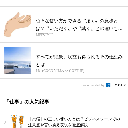
色々な使い方ができる〝頂く〟の意味と
は？〝いただく〟や〝戴く〟との違いも解
LIFESTYLE
説
すべてが絶景、収益も得られるその仕組み
とは
PR（COCO VILLA on GOETHE）
Recommended by
「仕事」の人気記事
【恐縮】の正しい使い方とは？ビジネスシーンでの
注意点や言い換え表現を徹底解説