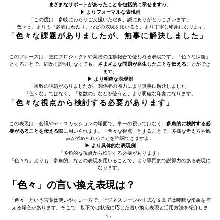
まざまなサポートがあったことを包括的に示せます
ね。
▶ よりフォーマルな表現例
「この度は、多岐にわたりご支援いただき、誠にありがとうございます」
「色々と」よりも「多岐にわたり」などの表現を用いると、より丁寧な印象になります。
「色々な課題がありましたが、無事に解決しました」
このフレーズは、主にプロジェクトや業務の進捗報告で使われる表現です。「色々な課題」
とすることで、細かく説明しなくても、
さまざまな問題が発生したことを伝える
ことができ
ます。
▶ より明確な表現例
「複数の課題がありましたが、関係者の協力により無事に解決しました」
「色々な」ではなく、「複数の」などを使うと、より明確な印象になります。
「色々な視点から検討する必要があります」
この表現は、会議やディスカッションの場面で、単一の視点ではなく、
多角的に検討する必
要があることを伝える
際に用いられます。「色々な視点」とすることで、多様な考え方や観
点が求められることを強調できますよ。
▶ より具体的な表現例
「多角的な視点から検討する必要があります」
「色々な」よりも「多角的」などの表現を用いることで、より専門的で説得力のある表現に
なります。
「色々」の言い換え表現は？
「色々」という言葉は使いやすい一方で、ビジネスシーンや正式な文章では曖昧な印象を与
える場合があります。そこで、以下では状況に応じた言い換え表現と活用方法を紹介しま
す。