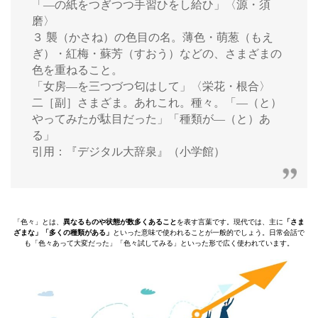
「―の紙をつぎつつ手習ひをし給ひ」〈源・須
磨〉
３ 襲（かさね）の色目の名。薄色・萌葱（もえ
ぎ）・紅梅・蘇芳（すおう）などの、さまざまの
色を重ねること。
「女房―を三つづつ匂はして」〈栄花・根合〉
二［副］さまざま。あれこれ。種々。「―（と）
やってみたが駄目だった」「種類が―（と）あ
る」
引用：『デジタル大辞泉』（小学館）
「色々」とは、
異なるものや状態が数多くあること
を表す言葉です。現代では、主に
「さま
ざまな」「多くの種類がある」
といった意味で使われることが一般的でしょう。日常会話で
も「色々あって大変だった」「色々試してみる」といった形で広く使われています。