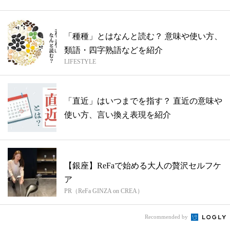
「種種」とはなんと読む？ 意味や使い方、
類語・四字熟語などを紹介
LIFESTYLE
「直近」はいつまでを指す？ 直近の意味や
使い方、言い換え表現を紹介
【銀座】ReFaで始める大人の贅沢セルフケ
ア
PR（ReFa GINZA on CREA）
Recommended by