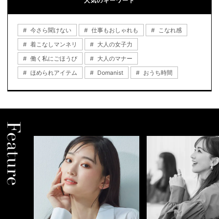
人気のキーワード
今さら聞けない
仕事もおしゃれも
こなれ感
着こなしマンネリ
大人の女子力
働く私にごほうび
大人のマナー
ほめられアイテム
Domanist
おうち時間