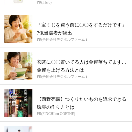
PR(iHerb)
「宝くじを買う前に〇〇をするだけです」
7億当選者が続出
PR(合同会社デジタルファーム )
玄関に〇〇置いてる人は金運落ちてます…
金運を上げる方法とは
PR(合同会社デジタルファーム )
【西野亮廣】つくりたいものを追求できる
環境の作り方とは
PR(FINCHI on GOETHE)