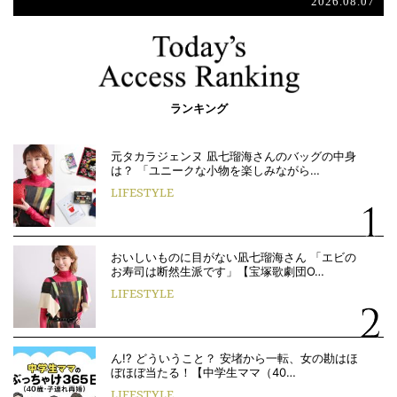
2026.08.07
ランキング
元タカラジェンヌ 凪七瑠海さんのバッグの中身
は？ 「ユニークな小物を楽しみながら…
LIFESTYLE
おいしいものに目がない凪七瑠海さん 「エビの
お寿司は断然生派です」【宝塚歌劇団O…
LIFESTYLE
ん!? どういうこと？ 安堵から一転、女の勘はほ
ぼほぼ当たる！【中学生ママ（40…
LIFESTYLE