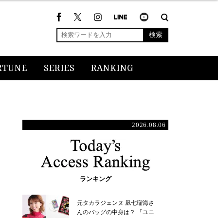
検索
RTUNE
SERIES
RANKING
2026.08.06
ランキング
元タカラジェンヌ 凪七瑠海さ
んのバッグの中身は？ 「ユニ