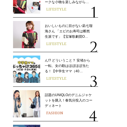
ークな小物を楽しみながら…
LIFESTYLE
おいしいものに目がない凪七瑠
海さん 「エビのお寿司は断然
生派です」【宝塚歌劇団O…
LIFESTYLE
ん!? どういうこと？ 安堵から
一転、女の勘はほぼほぼ当た
る！【中学生ママ（40…
LIFESTYLE
話題のUNIQLOのデニムジャケ
ットを購入！春気分投入のコー
ディネート
FASHION