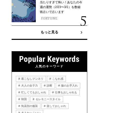
当たりすぎて怖い！あなたの今
週の運勢（2/23〜3/1）を数秘
術占いで占います
FORTUNE
もっと見る
人気のキーワード
着こなしマンネリ
こなれ感
大人の女子力
診断
服のお手入れ
忙しくてもおしゃれ
仕事もおしゃれも
韓国
セレモニースタイル
気温別の服装
楽しておしゃれ
大人かっこいい