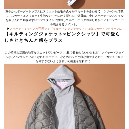
爽やかなボーダートップスにスウェット生地の柔らかスカートを合わせて、クリーンな印象
に。スカートはスウェット生地なのでとにかく楽ちん！休日は、少しスポーティなスタイル
を取り入れて動きやすいラフスタイルに挑戦してみて。バッグの差し色がモノトーンコーデ
を映させるポイント。
▶
スポーティミックスが可愛い！「キルティングジャケット」は白スカートでクリーンに
【キルティングジャケット×ピンクシャツ】で可愛ら
しさときちんと感をプラス
この時期大活躍の地厚なスエットワンピース。1枚で着るのもいいけれど、レイヤードスタイ
ルならワンランク上のこなれたコーデに。小さめバッグと白小物でまとめて、カジュアルに
なりすぎないようきれいめ要素も忘れずに。