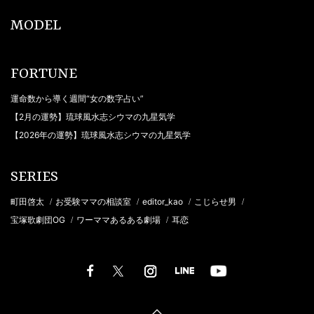
MODEL
FORTUNE
運命数から導く週間“女の数字占い”
【2月の運勢】琉球風水志シウマの九星気学
【2026年の運勢】琉球風水志シウマの九星気学
SERIES
町田啓太
お受験ママの相談室
editor_kao
こじらせ男
/
/
/
/
宝塚歌劇団OG
ワーママあるある劇場
耳恋
/
/