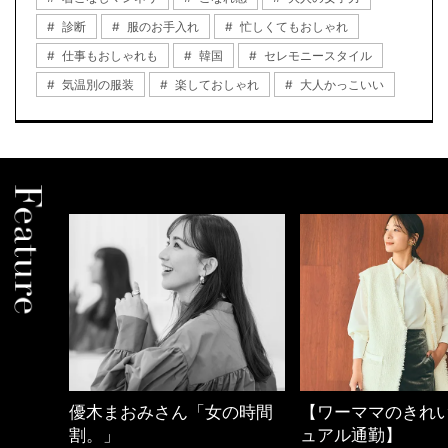
診断
服のお手入れ
忙しくてもおしゃれ
仕事もおしゃれも
韓国
セレモニースタイル
気温別の服装
楽しておしゃれ
大人かっこいい
の時間
【ワーママのきれいめカジ
働く女性のバッグ
ュアル通勤】