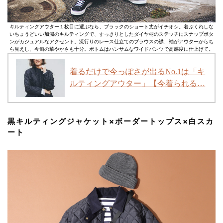
キルティングアウター１枚目に選ぶなら、ブラックのショート丈がイチオシ。着ぶくれしな
いちょうどいい加減のキルティングで、すっきりとしたダイヤ柄のステッチにスナップボタ
ンがカジュアルなアクセント。流行りのレース仕立てのブラウスの襟、袖がアウターからち
ら見えし、今旬の華やかさも十分。ボトムはハンサムなワイドパンツで高感度に仕上げて。
着るだけで今っぽさが出るNo.1は「キ
ルティングアウター」【今着られる…
黒キルティングジャケット×ボーダートップス×白スカ
ート