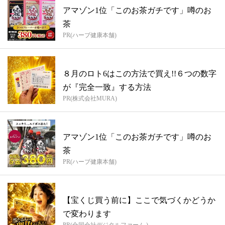
アマゾン1位「このお茶ガチです」噂のお
茶
PR(ハーブ健康本舗)
８月のロト6はこの方法で買え!!６つの数字
が『完全一致』する方法
PR(株式会社MURA)
アマゾン1位「このお茶ガチです」噂のお
茶
PR(ハーブ健康本舗)
【宝くじ買う前に】ここで気づくかどうか
で変わります
PR(合同会社デジタルファーム )