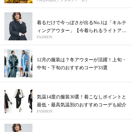
着るだけで今っぽさが出るNo.1は「キルテ
ィングアウター」【今着られるライトア
FASHION
ウ...
12月の服装は？冬アウターが活躍！上旬・
中旬・下旬のおすすめコーデ33選
気温14度の服装30選！着こなしポイントと
最低・最高気温別のおすすめコーデも紹介
FASHION