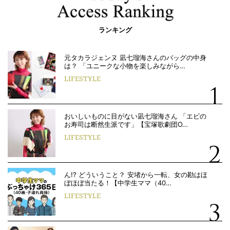
ランキング
元タカラジェンヌ 凪七瑠海さんのバッグの中身
は？ 「ユニークな小物を楽しみながら…
LIFESTYLE
おいしいものに目がない凪七瑠海さん 「エビの
お寿司は断然生派です」【宝塚歌劇団O…
LIFESTYLE
ん!? どういうこと？ 安堵から一転、女の勘はほ
ぼほぼ当たる！【中学生ママ（40…
LIFESTYLE