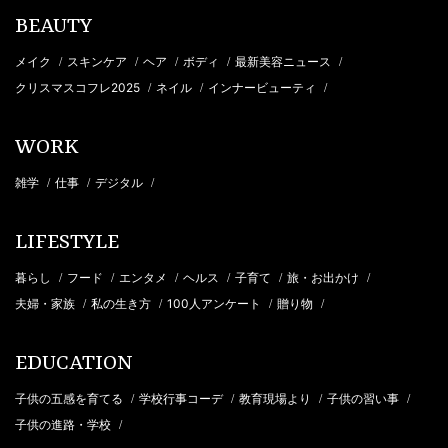
BEAUTY
メイク
スキンケア
ヘア
ボディ
最新美容ニュース
/
/
/
/
/
クリスマスコフレ2025
ネイル
インナービューティ
/
/
/
WORK
雑学
仕事
デジタル
/
/
/
LIFESTYLE
暮らし
フード
エンタメ
ヘルス
子育て
旅・お出かけ
/
/
/
/
/
/
夫婦・家族
私の生き方
100人アンケート
贈り物
/
/
/
/
EDUCATION
子供の五感を育てる
学校行事コーデ
教育現場より
子供の習い事
/
/
/
/
子供の進路・学校
/