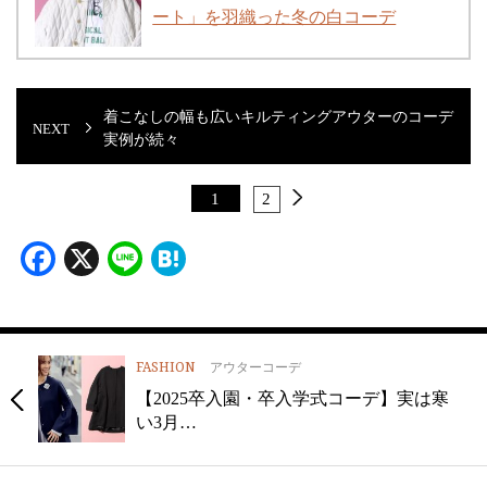
ート」を羽織った冬の白コーデ
着こなしの幅も広いキルティングアウターのコーデ
実例が続々
1
2
Facebook
X
Line
Hatena
FASHION
アウターコーデ
【2025卒入園・卒入学式コーデ】実は寒
い3月…