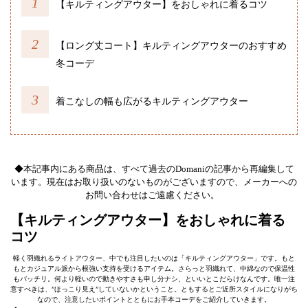
【キルティングアウター】をおしゃれに着るコツ
【ロング丈コート】キルティングアウターのおすすめ
冬コーデ
着こなしの幅も広がるキルティングアウター
◆本記事内にある商品は、すべて過去のDomaniの記事から再編集して
います。現在はお取り扱いのないものがございますので、メーカーへの
お問い合わせはご遠慮ください。
【キルティングアウター】をおしゃれに着る
コツ
軽く羽織れるライトアウター、中でも注目したいのは「キルティングアウター」です。もと
もとカジュアル派から根強い支持を受けるアイテム。さらっと羽織れて、中綿なので保温性
もバッチリ。何より軽いので動きやすさも申し分ナシ、といいとこだらけなんです。唯一注
意すべきは、”ほっこり見え”していないかということ。ともするとご近所スタイルになりがち
なので、注意したいポイントとともにお手本コーデをご紹介していきます。