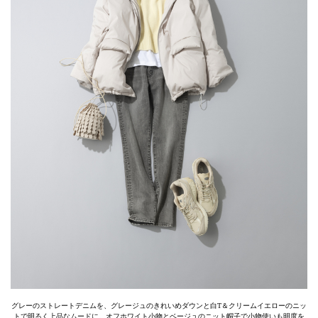
グレーのストレートデニムを、グレージュのきれいめダウンと白T＆クリームイエローのニッ
トで明るく上品なムードに。オフホワイト小物とベージュのニット帽子で小物使いも明度を