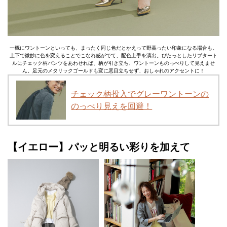
一概にワントーンといっても、まったく同じ色だとかえって野暮ったい印象になる場合も。
上下で微妙に色を変えることでこなれ感がでて、配色上手を演出。ぴたっとしたリブタート
ルにチェック柄パンツをあわせれば、柄が引き立ち、ワントーンものっぺりして見えませ
ん。足元のメタリックゴールドも変に悪目立ちせず、おしゃれのアクセントに！
チェック柄投入でグレーワントーンの
のっぺり見えを回避！
【イエロー】パッと明るい彩りを加えて