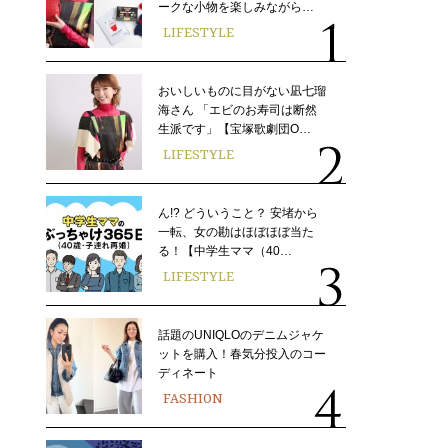
ークな小物を楽しみながら…
LIFESTYLE
おいしいものに目がない凪七瑠
海さん 「エビのお寿司は断然
生派です」【宝塚歌劇団O…
LIFESTYLE
ん!? どういうこと？ 安堵から
一転、女の勘はほぼほぼ当た
る！【中学生ママ（40…
LIFESTYLE
話題のUNIQLOのデニムジャケ
ットを購入！春気分投入のコー
ディネート
FASHION