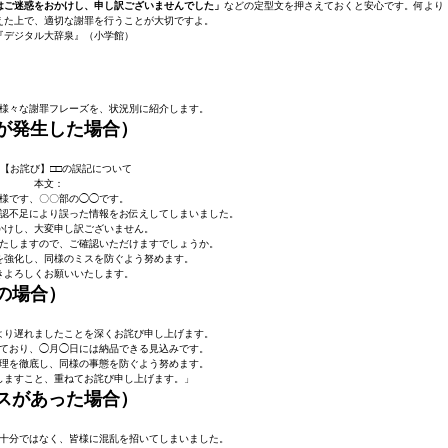
はご迷惑をおかけし、申し訳ございませんでした」
などの定型文を押さえておくと安心です。何より
えた上で、適切な謝罪を行うことが大切ですよ。
『デジタル大辞泉』（小学館）
様々な謝罪フレーズを、状況別に紹介します。
が発生した場合）
 【お詫び】□□の誤記について
本文：
様です、〇〇部の◯◯です。
認不足により誤った情報をお伝えしてしまいました。
かけし、大変申し訳ございません。
たしますので、ご確認いただけますでしょうか。
を強化し、同様のミスを防ぐよう努めます。
きよろしくお願いいたします。
の場合）
より遅れましたことを深くお詫び申し上げます。
ており、◯月◯日には納品できる見込みです。
理を徹底し、同様の事態を防ぐよう努めます。
しますこと、重ねてお詫び申し上げます。」
スがあった場合）
十分ではなく、皆様に混乱を招いてしまいました。