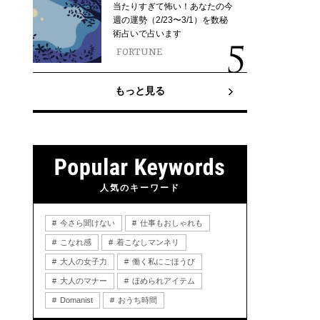
当たりすぎて怖い！あなたの今
週の運勢（2/23〜3/1）を数秘
術占いで占います
FORTUNE
もっと見る
人気のキーワード
今さら聞けない
仕事もおしゃれも
こなれ感
着こなしマンネリ
大人の女子力
働く私にごほうび
大人のマナー
ほめられアイテム
Domanist
おうち時間