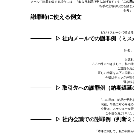
メールで謝罪を伝える場合には、「
心よりお詫び申し上げます」
や
「この度
相手の立場や状況を踏ま
参考：
謝罪時に使える例文
ビジネスシーンで使える
▷
社内メールでの謝罪例（ミス
件名：
お疲れ
△△の件につきまして、私の確
ご迷惑をお
正しい情報を以下に記載い
今後はチェック体制
引き続
▷
取引先への謝罪例（納期遅延
「この度は、納品が予定
現在、早急に対応を進め
今後は、スケジュール管
ご不便をおかけいた
▷
社内会議での謝罪例（判断ミ
「本件に関して、私の判断が