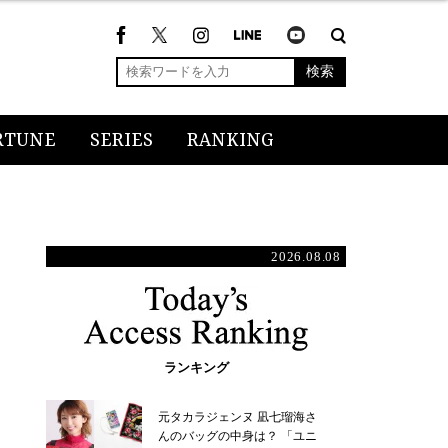
検索
RTUNE
SERIES
RANKING
2026.08.08
ランキング
元タカラジェンヌ 凪七瑠海さ
んのバッグの中身は？ 「ユニ