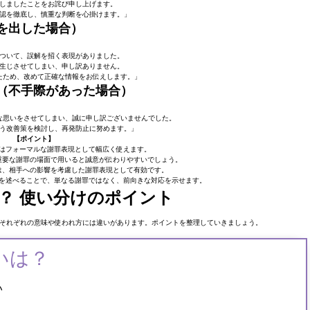
しましたことをお詫び申し上げます。
認を徹底し、慎重な判断を心掛けます。」
を出した場合）
ついて、誤解を招く表現がありました。
生じさせてしまい、申し訳ありません。
たため、改めて正確な情報をお伝えします。」
（不手際があった場合）
な思いをさせてしまい、誠に申し訳ございませんでした。
う改善策を検討し、再発防止に努めます。」
【ポイント】
 はフォーマルな謝罪表現として幅広く使えます。
に重要な謝罪の場面で用いると誠意が伝わりやすいでしょう。
 は、相手への影響を考慮した謝罪表現として有効です。
策を述べることで、単なる謝罪ではなく、前向きな対応を示せます。
？ 使い分けのポイント
それぞれの意味や使われ方には違いがあります。ポイントを整理していきましょう。
いは？
い