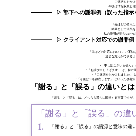
ご迷惑をおかけ
今後は情報収集と確
▷
部下への謝罪例（誤った指示
「先ほどの指示に
結果として混乱を
私の説明が至らなかっ
▷
クライアント対応での謝罪例
「先ほどの対応において、ご不快
適切な対応ができるよ
•「申し訳ございません」
•「お詫び申し上げます」 は、特
•「ご迷惑をおかけしました」
•「今後は〜を徹底します」 といった改善
「謝る」と「誤る」の違いとは
「謝る」と「誤る」は、どちらも過ちに関連する言葉ですが、
「謝る」と「誤る」の違
「謝る」と「誤る」の語源と意味の違