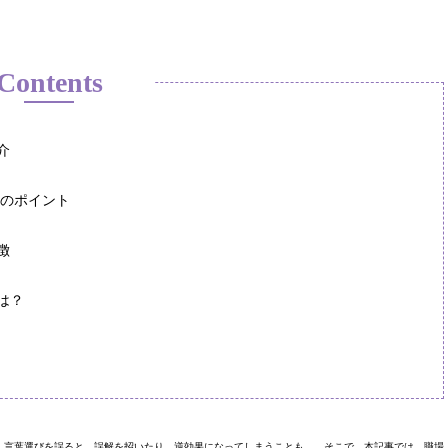
Contents
介
けのポイント
徴
は？
、言葉選びを誤ると、誤解を招いたり、逆効果になってしまうことも…。そこで、本記事では、職場