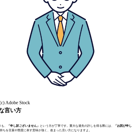
(c) Adobe Stock
な言い方
りも、
「申し訳ございません」
という方が丁寧です。重大な過失の許しを得る際には、
「お詫び申し
持ちを言葉や態度に表す意味が強く、改まった言い方になりますよ。