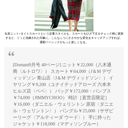
丸首ニット×タイトスカートという定番スタイルも、スカートをひざ下丈＆チェック柄に更新
すると、ぐっと洗練された印象に。こんなふうにささやかな変化をキャッチアップすれば、
通勤ベーシックがもっと楽しくなる。
[Domani9月号 40ページ] ニット￥22,000（八木通
商〈ルトロワ〉） スカート￥64,000（J＆M デヴ
ィッドソン 青山店〈J＆M デヴィッドソン〉） イ
ヤリング￥9,200（ユナイテッドアローズ 六本木
ヒルズ店〈ベベ〉） バッグ￥172,000・パンプス
￥74,000（JIMMYCHOO） 時計［直営店限定］
￥16,000（ダニエル・ウェリントン 原宿〈ダニエ
ル・ウェリントン〉） バングル￥25,000（サザビ
ーリーグ〈アルティーダ ウード〉） 手に持った
ジャケット￥118,000（マディソンブルー）