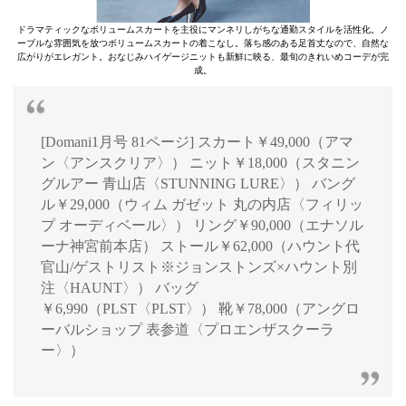
ドラマティックなボリュームスカートを主役にマンネリしがちな通勤スタイルを活性化。ノ
ーブルな雰囲気を放つボリュームスカートの着こなし。落ち感のある足首丈なので、自然な
広がりがエレガント。おなじみハイゲージニットも新鮮に映る、最旬のきれいめコーデが完
成。
[Domani1月号 81ページ] スカート￥49,000（アマ
ン〈アンスクリア〉） ニット￥18,000（スタニン
グルアー 青山店〈STUNNING LURE〉） バング
ル￥29,000（ウィム ガゼット 丸の内店〈フィリッ
プ オーディベール〉） リング￥90,000（エナソル
ーナ神宮前本店） ストール￥62,000（ハウント代
官山/ゲストリスト※ジョンストンズ×ハウント別
注〈HAUNT〉） バッグ
￥6,990（PLST〈PLST〉） 靴￥78,000（アングロ
ーバルショップ 表参道〈プロエンザスクーラ
ー〉）