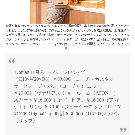
端正な印象のクラシックなちびショルダーも今季は話題。本来はよそゆき感の高いバッグだ
けれど、カジュアルに斜めがけで持ちたくなるのがちびサイズならではの魅力。上質感漂う
レザーを用いたフラップ式の一品は、オーセンティックなデザインでありながらも、ダブル
のターンロックと華奢すぎないチェーンショルダーが、程よいアクセントに。旬の英国調チ
ェックのスカートにカシミアニットを合わせた、リラックス感漂うスタイリングにもぴった
り。
[Domani11月号 161ページ] バッグ
［H13×W20×D6］￥60,000（コーチ・カスタマー
サービス・ジャパン〈コーチ〉） ニット
￥29,000（ヴァリアス ショールーム〈ATON〉）
スカート￥16,000（ロペ） ピアス￥16,000（アガ
ット） リング￥3,100（ジューシーロック〈JUICY
ROCK Original〉） 時計￥30,000（DKSHジャパン
〈リップ〉）