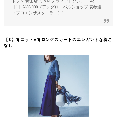
ドソン 青山店〈J&M デヴィッドソン〉） 靴
［1］￥86,000（アングローバルショップ 表参道
〈プロエンザスクーラー〉）
【3】青ニット×青ロングスカートのエレガントな着こ
なし