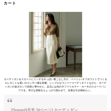
カート
カーディガンをスカートにインする今っぽい着こなし方が、ベージュ×オフホワイトでつくる
エレガントな装いのコンサバ感を回避。シンプルなワンツーコーディネートながら、カーデ
ィガンの金ボタンで自然と華やかに。足元には旬のサファリカラー・カーキのスエードパン
プスを。辛口な色味をちょっぴり効かせて、全身を引き締めたい。
[Domani9月号 50ページ] カーディガン