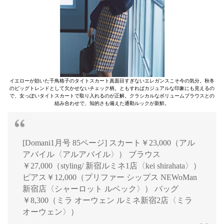
イエローが効いた千鳥格子のタイトスカート真面目すぎないエレガンスこそ今の気分。秋冬
のビッグトレンドとして欠かせないチェック柄。ともすればカジュアルな印象にも見えるの
で、女っぽいタイトスカートで取り入れるのが正解。クラシカルなボリュームブラウスとの
組み合わせで、知的さも備えた通勤ルックが新鮮。
[Domani1月号 85ページ] スカート￥23,000（アル
アバイル〈アルアバイル〉） ブラウス
￥27,000（styling/ 新宿ルミネ1店〈kei shirahata〉）
ピアス￥12,000（プリファー シップス NEWoMan
新宿店〈シャーロット ルベック〉） バッグ
￥8,300（ミラ オーウェン ルミネ新宿2店〈ミラ
オーウェン〉）