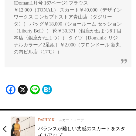
[Domani1月号 167ページ] ブラウス
￥12,000（TONAL） スカート￥49,000（デザイン
ワークス コンセプトストア青山店〈ダジリー
タ〉） バッグ￥18,000（ショールーム セッション
〈Liberty Bell〉） 靴￥30,371（銀座かねまつ6丁目
本店〈銀座かねまつ〉） タイツ［Domaniオリジ
ナルカラー／2足組］￥2,000（ブロンドール 新丸
の内ビル店〈17℃〉）
Facebook
X
Line
Hatena
FASHION
スカートコーデ
バランスが難しい丈感のスカートをスタ
イルアップ…