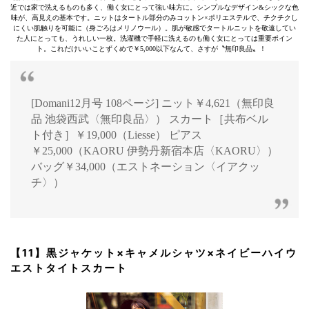
近では家で洗えるものも多く、働く女にとって強い味方に。シンプルなデザイン&シックな色
味が、高見えの基本です。ニットはタートル部分のみコットン×ポリエステルで、チクチクし
にくい肌触りを可能に（身ごろはメリノウール）。肌が敏感でタートルニットを敬遠してい
た人にとっても、うれしい一枚。洗濯機で手軽に洗えるのも働く女にとっては重要ポイン
ト。これだけいいことずくめで￥5,000以下なんて、さすが〝無印良品〟！
[Domani12月号 108ページ] ニット￥4,621（無印良
品 池袋西武〈無印良品〉） スカート［共布ベル
ト付き］￥19,000（Liesse） ピアス
￥25,000（KAORU 伊勢丹新宿本店〈KAORU〉）
バッグ￥34,000（エストネーション〈イアクッ
チ〉）
【11】黒ジャケット×キャメルシャツ×ネイビーハイウ
エストタイトスカート