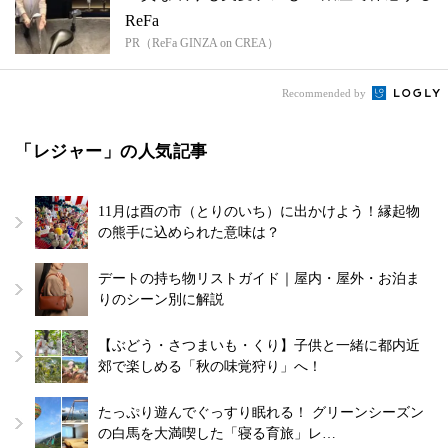
ReFa
PR（ReFa GINZA on CREA）
Recommended by
「レジャー」の人気記事
11月は酉の市（とりのいち）に出かけよう！縁起物
の熊手に込められた意味は？
デートの持ち物リストガイド｜屋内・屋外・お泊ま
りのシーン別に解説
【ぶどう・さつまいも・くり】子供と一緒に都内近
郊で楽しめる「秋の味覚狩り」へ！
たっぷり遊んでぐっすり眠れる！ グリーンシーズン
の白馬を大満喫した「寝る育旅」レ…