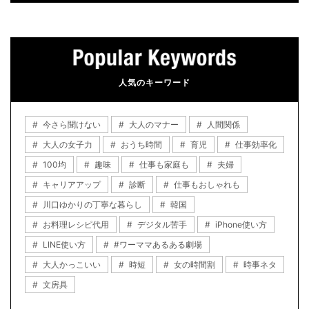
人気のキーワード
今さら聞けない
大人のマナー
人間関係
大人の女子力
おうち時間
育児
仕事効率化
100均
趣味
仕事も家庭も
夫婦
キャリアアップ
診断
仕事もおしゃれも
川口ゆかりの丁寧な暮らし
韓国
お料理レシピ代用
デジタル苦手
iPhone使い方
LINE使い方
#ワーママあるある劇場
大人かっこいい
時短
女の時間割
時事ネタ
文房具