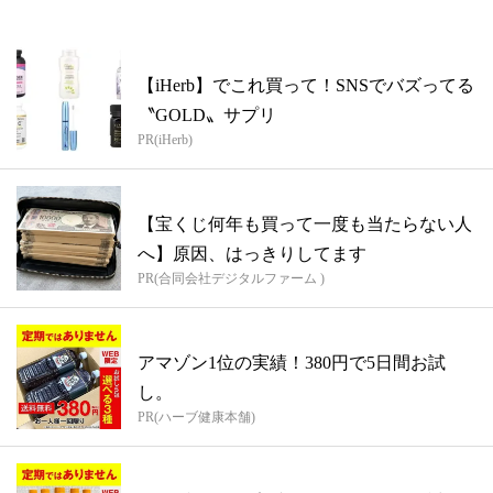
【iHerb】でこれ買って！SNSでバズってる
〝GOLD〟サプリ
PR(iHerb)
【宝くじ何年も買って一度も当たらない人
へ】原因、はっきりしてます
PR(合同会社デジタルファーム )
アマゾン1位の実績！380円で5日間お試
し。
PR(ハーブ健康本舗)