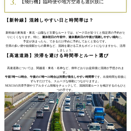
【飛行機】臨時便や地方空港も選択肢に
【新幹線】混雑しやすい日と時間帯は？
新幹線の東海道・東北・山陽など主要なルートでは、ピーク日が近づくと指定席の予約がと
りにくくなります。特に、
連休初日の午前中、連休最終日の午後が混雑しやすい傾向
に。
予定が決まったら、できるだけ早めに予約しておくと安心です。
空席の多い便や始発駅からの乗車など、混雑を避ける工夫もポイントになりますから、活用
しましょう。
【高速道路】渋滞を避ける時間帯とルート選び
高速道路については、関越道・東名・名神など、例年どおりお盆前後に混雑が予想されま
す。
午前7時〜12時台、午後の17時〜21時台は渋滞が発生しやすい時間帯
です。出発時間を前後に
ずらすだけでも、スムーズな移動につながりますよ。
NEXCOの渋滞予測やリアルタイム情報をチェックして、混雑回避ルートを検討するのもひと
つの手です。