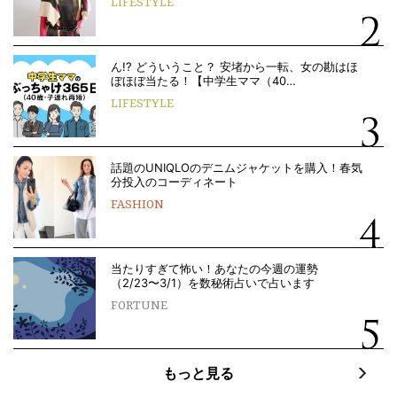
LIFESTYLE
ん!? どういうこと？ 安堵から一転、女の勘はほ
ぼほぼ当たる！【中学生ママ（40…
LIFESTYLE
話題のUNIQLOのデニムジャケットを購入！春気
分投入のコーディネート
FASHION
当たりすぎて怖い！あなたの今週の運勢
（2/23〜3/1）を数秘術占いで占います
FORTUNE
もっと見る