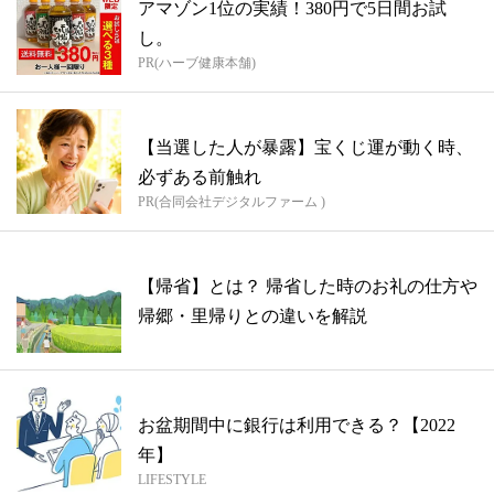
アマゾン1位の実績！380円で5日間お試
し。
PR(ハーブ健康本舗)
【当選した人が暴露】宝くじ運が動く時、
必ずある前触れ
PR(合同会社デジタルファーム )
【帰省】とは？ 帰省した時のお礼の仕方や
帰郷・里帰りとの違いを解説
お盆期間中に銀行は利用できる？【2022
年】
LIFESTYLE