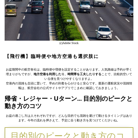
(c)Adobe Stock
【飛行機】臨時便や地方空港も選択肢に
お盆期間中の航空各社は、臨時便や増便を設定することがあります。人気路線は予約が早く
埋まりがちですが、
地方空港を利用したり、時間帯を工夫したりする
ことで、比較的空いて
いる便を見つけやすくなりますよ。
空港内の混雑も念頭に置いて、早めの到着を心がけると安心です。最新の運航状況や混雑情
報は、航空会社の公式サイトやアプリでこまめに確認しておきましょう。
帰省・レジャー・Uターン… 目的別のピークと
動き方のコツ
お盆の過ごし方は人それぞれですが、どんな目的でも混雑を避けて動けるタイミングはあり
ます。今年の流れを押さえて、予定に合う動き方を見つけてくださいね。
目的別のピークと動き方のコ