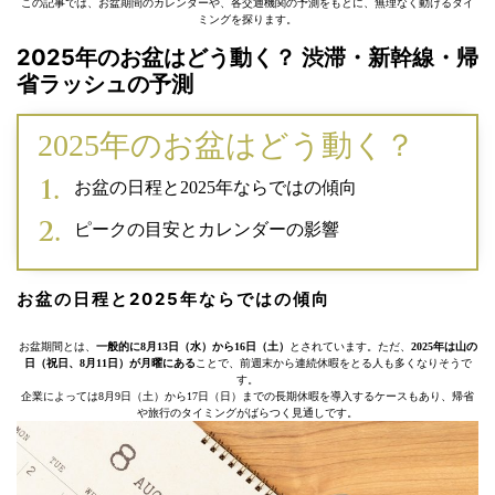
この記事では、お盆期間のカレンダーや、各交通機関の予測をもとに、無理なく動けるタイ
ミングを探ります。
2025年のお盆はどう動く？ 渋滞・新幹線・帰
省ラッシュの予測
2025年のお盆はどう動く？
お盆の日程と2025年ならではの傾向
ピークの目安とカレンダーの影響
お盆の日程と2025年ならではの傾向
お盆期間とは、
一般的に8月13日（水）から16日（土）
とされています。ただ、
2025年は山の
日（祝日、8月11日）が月曜にある
ことで、前週末から連続休暇をとる人も多くなりそうで
す。
企業によっては8月9日（土）から17日（日）までの長期休暇を導入するケースもあり、帰省
や旅行のタイミングがばらつく見通しです。