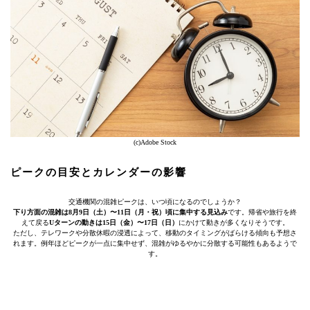
(c)Adobe Stock
ピークの目安とカレンダーの影響
交通機関の混雑ピークは、いつ頃になるのでしょうか？
下り方面の混雑は8月9日（土）〜11日（月・祝）頃に集中する見込み
です。帰省や旅行を終
えて戻る
Uターンの動きは15日（金）〜17日（日）
にかけて動きが多くなりそうです。
ただし、テレワークや分散休暇の浸透によって、移動のタイミングがばらける傾向も予想さ
れます。例年ほどピークが一点に集中せず、混雑がゆるやかに分散する可能性もあるようで
す。