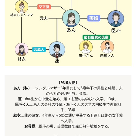
【
登場人物
】
あん（私）
…シングルマザー8年目にして5歳年下の男性と結婚。夫
の会社の経理担当。41歳。
蓮
…6年生から中受を始め、第３志望の共学校へ入学。13歳。
臣斗くん
…あんの会社の後輩・海斗くんの大学の同級生で再婚相
手。35歳
結衣
…蓮の彼女。4年生からS塾に通い中受するも蓮とは別の女子校
へ入学。
お母様
…臣斗の母。英語教師で先日熟年離婚をする。