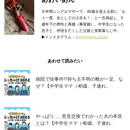
８年間シングルマザーで、40歳を迎える前に「も
う一度、女としての人生を！」と一念発起し、5
歳年下の男性と再婚（事実婚）。中学生になった
息子と、伴侶を亡くした父親と実家暮らし中。
▶︎インスタグラム：
@shinmama_aoian
あわせて読みたい
病院で珍事件!?持ち主不明の靴が一足。な
ぜ？【中学生ママ（40歳、子連れ…
やっぱり…。意見交換でわかった夫の本音
とは？【中学生ママ（40歳、子連れ…