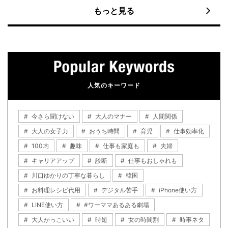
もっと見る
人気のキーワード
今さら聞けない
大人のマナー
人間関係
大人の女子力
おうち時間
育児
仕事効率化
100均
趣味
仕事も家庭も
夫婦
キャリアアップ
診断
仕事もおしゃれも
川口ゆかりの丁寧な暮らし
韓国
お料理レシピ代用
デジタル苦手
iPhone使い方
LINE使い方
#ワーママあるある劇場
大人かっこいい
時短
女の時間割
時事ネタ