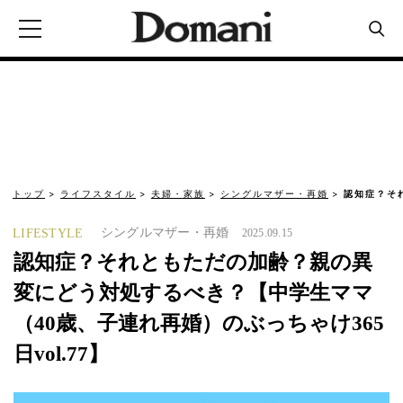
トップ
ライフスタイル
夫婦・家族
シングルマザー・再婚
認知症？そ
シングルマザー・再婚
LIFESTYLE
2025.09.15
認知症？それともただの加齢？親の異
変にどう対処するべき？【中学生ママ
（40歳、子連れ再婚）のぶっちゃけ365
日vol.77】