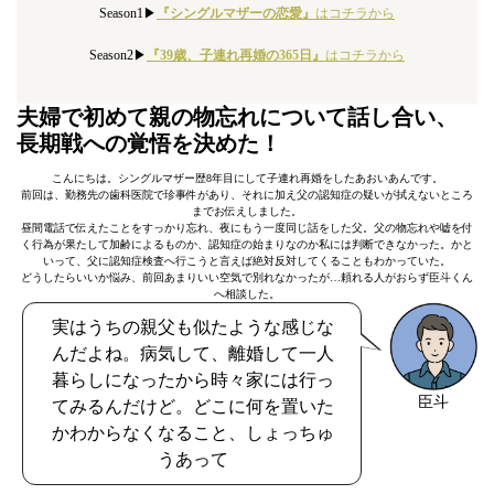
Season1▶︎
『シングルマザーの恋愛』
はコチラから
Season2▶︎
『39歳、子連れ再婚の365日』
はコチラから
夫婦で初めて親の物忘れについて話し合い、
長期戦への覚悟を決めた！
こんにちは。シングルマザー歴8年目にして子連れ再婚をしたあおいあんです。
前回は、勤務先の歯科医院で珍事件があり、それに加え父の認知症の疑いが拭えないところ
までお伝えしました。
昼間電話で伝えたことをすっかり忘れ、夜にもう一度同じ話をした父。父の物忘れや嘘を付
く行為が果たして加齢によるものか、認知症の始まりなのか私には判断できなかった。かと
いって、父に認知症検査へ行こうと言えば絶対反対してくることもわかっていた。
どうしたらいいか悩み、前回あまりいい空気で別れなかったが…頼れる人がおらず臣斗くん
へ相談した。
実はうちの親父も似たような感じな
んだよね。病気して、離婚して一人
暮らしになったから時々家には行っ
臣斗
てみるんだけど。どこに何を置いた
かわからなくなること、しょっちゅ
うあって