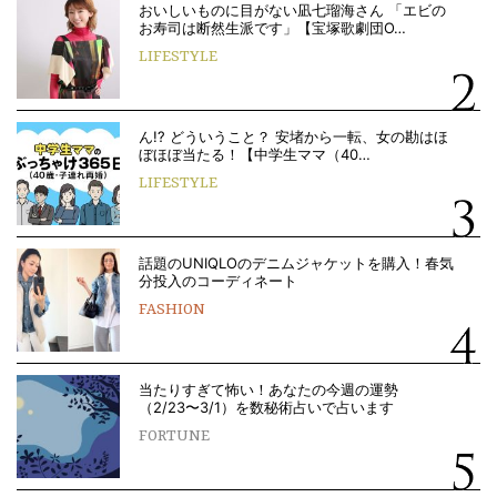
おいしいものに目がない凪七瑠海さん 「エビの
お寿司は断然生派です」【宝塚歌劇団O…
LIFESTYLE
ん!? どういうこと？ 安堵から一転、女の勘はほ
ぼほぼ当たる！【中学生ママ（40…
LIFESTYLE
話題のUNIQLOのデニムジャケットを購入！春気
分投入のコーディネート
FASHION
当たりすぎて怖い！あなたの今週の運勢
（2/23〜3/1）を数秘術占いで占います
FORTUNE