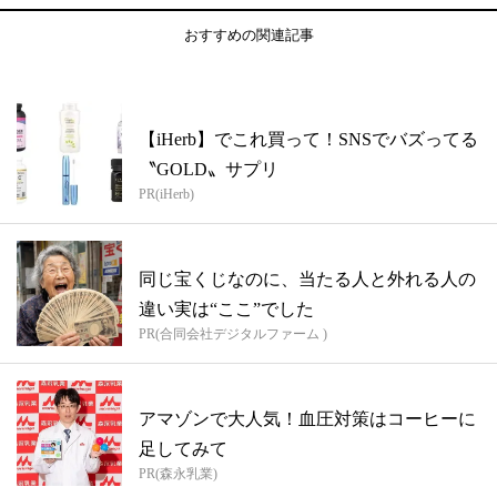
おすすめの関連記事
【iHerb】でこれ買って！SNSでバズってる
〝GOLD〟サプリ
PR(iHerb)
同じ宝くじなのに、当たる人と外れる人の
違い実は“ここ”でした
PR(合同会社デジタルファーム )
アマゾンで大人気！血圧対策はコーヒーに
足してみて
PR(森永乳業)