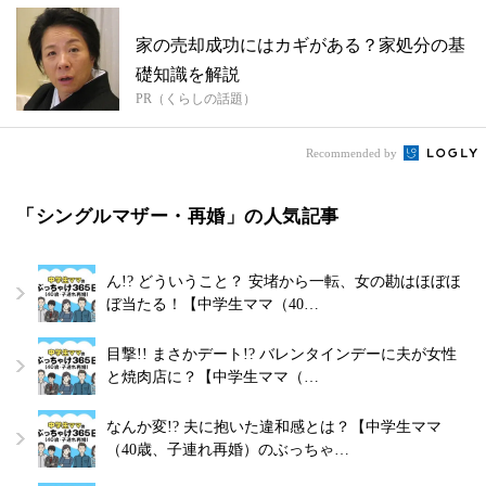
家の売却成功にはカギがある？家処分の基
礎知識を解説
PR（くらしの話題）
Recommended by
「シングルマザー・再婚」の人気記事
ん!? どういうこと？ 安堵から一転、女の勘はほぼほ
ぼ当たる！【中学生ママ（40…
目撃!! まさかデート!? バレンタインデーに夫が女性
と焼肉店に？【中学生ママ（…
なんか変!? 夫に抱いた違和感とは？【中学生ママ
（40歳、子連れ再婚）のぶっちゃ…