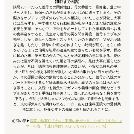
【前回までの話】
険悪ムードだった義母との関係性は、母の葬儀で一旦修復。蓮は中
学へ入学し、勉強への意欲が高まるもいじめに遭ってしまう。その
悩みをオプチャで見ず知らずの人へ相談していたことが発覚し大事
には至らずも、中学生となり行動範囲が広がりまだまだ親の注意が
必要と実感。そんな中、中受をサポートしてくれた家庭教師へお礼
の食事会をすると、先生から義母の罠を聞き再度、義母トラブルが
勃発。しかし義母へ反撃をしスッキリしたのも束の間、父がボヤ騒
ぎを起こしたり、祖母の訃報と心休まらない時間が続く。さらに輪
をかけるように伯母が祖母の遺産相続で譲らない姿勢を示す。揉め
に揉めた末、第三者の介入でなんとか法定相続の形に収まる。夏休
みには蓮が不調を訴えていた足と耳の病院へ。足は大事に至らなか
ったが、耳は「聴覚情報処理障害」の疑いが。不安な気持ちの中、
夫・臣斗から考える時間が欲しいと連絡の取れない日々が続いた
が、その原因は義父の病気であることが分かった。義母が入院のサ
ポートを拒否するなど紆余曲折あり結果、義父の入院にはあんが付
き添うことに。入院中も義父のワガママや義母の面会拒絶などトラ
ブルがありつつも手術は無事終了し、疑われた転移もなく胸を撫で
下ろす。年明け結衣ちゃんママからのお誘いで新年会を開催する
と。夫の浮気を打ち明けられる。一方、あんは歯科医院での受付業
務に就くも、厄介な年下の先輩に振り回されることに。
前回の話▶︎
病院で珍事件!?持ち主不明の靴が一足。なぜ？【中学生マ
マ（40歳、子連れ再婚）のぶっちゃけ365日vol.76】