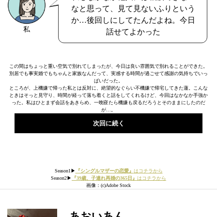
なと思って、見て見ないふりという
か…後回しにしてたんだよね。今日
私
話せてよかった
この間はちょっと重い空気で別れてしまったが、今日は良い雰囲気で別れることができた。
別居でも事実婚でもちゃんと家族なんだって、実感する時間が過ごせて感謝の気持ちでいっ
ぱいだった。
ところが、上機嫌で帰った私とは反対に、絶望的なぐらい不機嫌で帰宅してきた蓮。こんな
ときはそっと見守り、時間が経って落ち着くと話をしてくれるけど、今回はなかなか手強か
った。私はひとまず会話をあきらめ、一晩寝たら機嫌も戻るだろうとそのままにしたのだ
が…。
次回に続く
Season1▶︎
『シングルマザーの恋愛』
はコチラから
Season2▶︎
『39歳、子連れ再婚の365日』
はコチラから
画像：(c)Adobe Stock
あおいあん