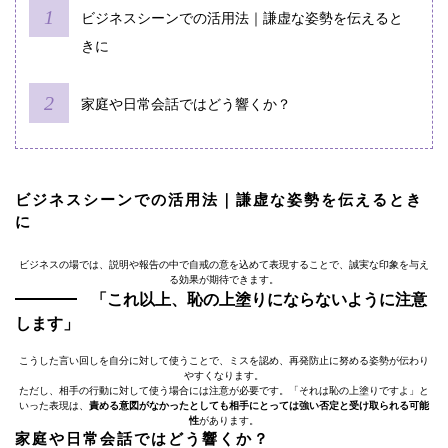
ビジネスシーンでの活用法｜謙虚な姿勢を伝えると
きに
家庭や日常会話ではどう響くか？
ビジネスシーンでの活用法｜謙虚な姿勢を伝えるとき
に
ビジネスの場では、説明や報告の中で自戒の意を込めて表現することで、誠実な印象を与え
る効果が期待できます。
「これ以上、恥の上塗りにならないように注意
します」
こうした言い回しを自分に対して使うことで、ミスを認め、再発防止に努める姿勢が伝わり
やすくなります。
ただし、相手の行動に対して使う場合には注意が必要です。「それは恥の上塗りですよ」と
いった表現は、
責める意図がなかったとしても相手にとっては強い否定と受け取られる可能
性
があります。
家庭や日常会話ではどう響くか？