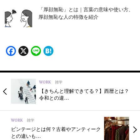
「厚顔無恥」とは｜言葉の意味や使い方、
厚顔無恥な人の特徴を紹介
Facebook
X
Line
Hatena
WORK
雑学
【きちんと理解できてる？】西暦とは？
令和との違…
WORK
雑学
ビンテージとは何？古着やアンティーク
との違いも…