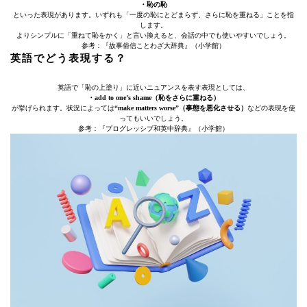
・恥の恥
といった表現があります。いずれも「一度の恥にとどまらず、さらに恥を重ねる」ことを指
します。
よりシンプルに「重ねて恥をかく」と言い換えると、会話の中でも使いやすいでしょう。
参考：『故事俗信ことわざ大辞典』（小学館）
英語でどう表現する？
英語で「恥の上塗り」に近いニュアンスを表す表現としては、
・add to one’s shame（恥をさらに重ねる）
が挙げられます。状況によっては
“make matters worse”（事態を悪化させる）
などの表現を使
ってもいいでしょう。
参考：『プログレッシブ和英中辞典』（小学館）