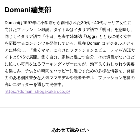
Domani編集部
Domaniは1997年に小学館から創刊された30代・40代キャリア女性に
向けたファッション雑誌。タイトルはイタリア語で「明日」を意味し、
同じくイタリア語で「今日」を表す姉妹誌『Oggi』とともに働く女性
を応援するコンテンツを発信している。現在 Domaniはデジタルメディ
アに特化し、「働くママ」に向けたファッション＆ビューティをWEBサ
イトとSNSで展開。働く自分、家族と過ごす自分、その境目がないほど
に忙しい毎日を送るワーキングマザーたちが、効率良くおしゃれや美容
を楽しみ、子供との時間をハッピーに過ごすための多様な情報を、発信
力のある個性豊かな人気ママモデルや読者モデル、ファッション感度の
高いエディターを通して発信中。
https://domani.shogakukan.co.jp/
あわせて読みたい