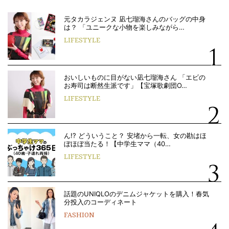
元タカラジェンヌ 凪七瑠海さんのバッグの中身
は？ 「ユニークな小物を楽しみながら…
LIFESTYLE
おいしいものに目がない凪七瑠海さん 「エビの
お寿司は断然生派です」【宝塚歌劇団O…
LIFESTYLE
ん!? どういうこと？ 安堵から一転、女の勘はほ
ぼほぼ当たる！【中学生ママ（40…
LIFESTYLE
話題のUNIQLOのデニムジャケットを購入！春気
分投入のコーディネート
FASHION