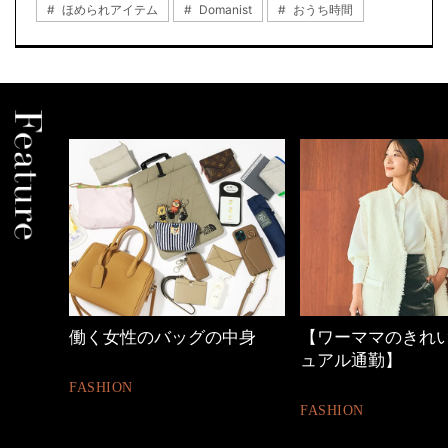
ほめられアイテム
Domanist
おうち時間
の時間
働く女性のバッグの中身
【ワーママのきれ
ュアル通勤】
FASHION
FASHION