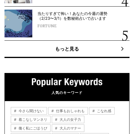
当たりすぎて怖い！あなたの今週の運勢
（2/23〜3/1）を数秘術占いで占います
FORTUNE
もっと見る
人気のキーワード
今さら聞けない
仕事もおしゃれも
こなれ感
着こなしマンネリ
大人の女子力
働く私にごほうび
大人のマナー