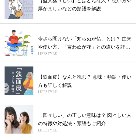
【盗人猛々しい】とはどんな人？ 使い方や
厚かましいなどの類語を解説
今さら聞けない「知らぬが仏」とは？ 由来
や使い方、「言わぬが花」との違いを詳し
LIFESTYLE
く...
【鉄面皮】なんと読む？ 意味・類語・使い
方も詳しく解説
LIFESTYLE
「図々しい」の正しい意味は？ 図々しい人
の特徴や対処法・類語もご紹介
LIFESTYLE