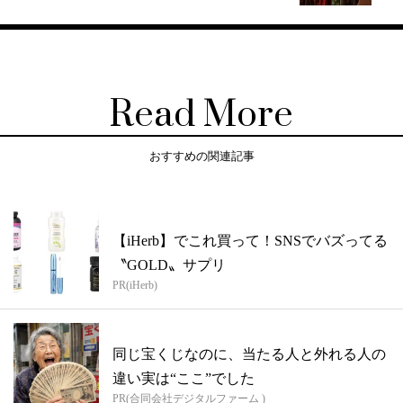
Read More
おすすめの関連記事
【iHerb】でこれ買って！SNSでバズってる
〝GOLD〟サプリ
PR(iHerb)
同じ宝くじなのに、当たる人と外れる人の
違い実は“ここ”でした
PR(合同会社デジタルファーム )