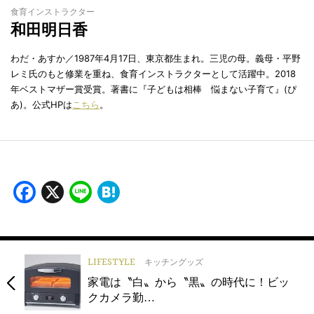
食育インストラクター
和田明日香
わだ・あすか／1987年4月17日、東京都生まれ。三児の母。義母・平野
レミ氏のもと修業を重ね、食育インストラクターとして活躍中。2018
年ベストマザー賞受賞。著書に『子どもは相棒 悩まない子育て』(ぴ
あ)。公式HPは
こちら
。
Facebook
X
Line
Hatena
LIFESTYLE
キッチングッズ
家電は〝白〟から〝黒〟の時代に！ビッ
クカメラ勤…