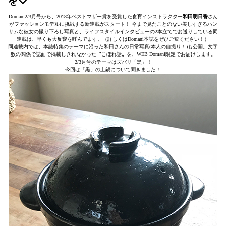
を♡
Domani2/3月号から、2018年ベストマザー賞を受賞した食育インストラクター
和田明日香
さん
がファッションモデルに挑戦する新連載がスタート！ 今まで見たことのない美しすぎるハン
サムな彼女の撮り下ろし写真と、ライフスタイルインタビューの2本立てでお送りしている同
連載は、早くも大反響を呼んでます。（詳しくはDomani本誌をぜひご覧ください！）
同連載内では、本誌特集のテーマに沿った和田さんの日常写真(本人の自撮り！)も公開。文字
数の関係で誌面で掲載しきれなかった〝こぼれ話〟を、WEB Domani限定でお届けします。
2/3月号のテーマはズバリ「黒」！
今回は「黒」の土鍋について聞きました！