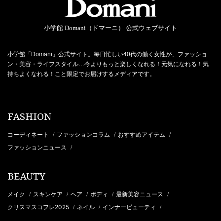
小学館 Domani（ドマーニ） 公式ウェブサイト
小学館「Domani」公式サイト。毎日忙しい40代の働く女性が、ファッショ
ン・美容・ライフスタイル…今よりもっと楽しくなれる！元気になれる！気
持ちよくなれる！こと限定でお届けするメディアです。
FASHION
コーディネート
ファッションコラム
おすすめアイテム
/
/
/
ファッションニュース
/
BEAUTY
メイク
スキンケア
ヘア
ボディ
最新美容ニュース
/
/
/
/
/
クリスマスコフレ2025
ネイル
インナービューティ
/
/
/