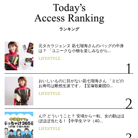
ランキング
元タカラジェンヌ 凪七瑠海さんのバッグの中身
は？ 「ユニークな小物を楽しみながら…
LIFESTYLE
おいしいものに目がない凪七瑠海さん 「エビの
お寿司は断然生派です」【宝塚歌劇団O…
LIFESTYLE
ん!? どういうこと？ 安堵から一転、女の勘はほ
ぼほぼ当たる！【中学生ママ（40…
LIFESTYLE