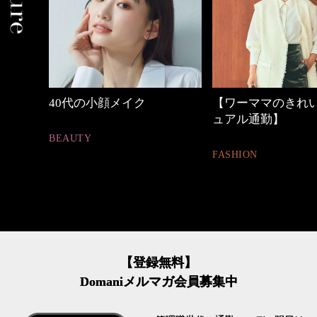
【ワーママのきれいめカジ
優木まおみさん「
ュアル通勤】
割。」
FASHION
LIFESTYLE
【登録無料】
Domaniメルマガ会員募集中