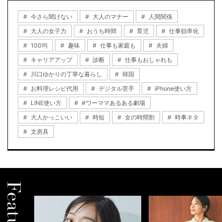
今さら聞けない
大人のマナー
人間関係
大人の女子力
おうち時間
育児
仕事効率化
100均
趣味
仕事も家庭も
夫婦
キャリアアップ
診断
仕事もおしゃれも
川口ゆかりの丁寧な暮らし
韓国
お料理レシピ代用
デジタル苦手
iPhone使い方
LINE使い方
#ワーママあるある劇場
大人かっこいい
時短
女の時間割
時事ネタ
文房具