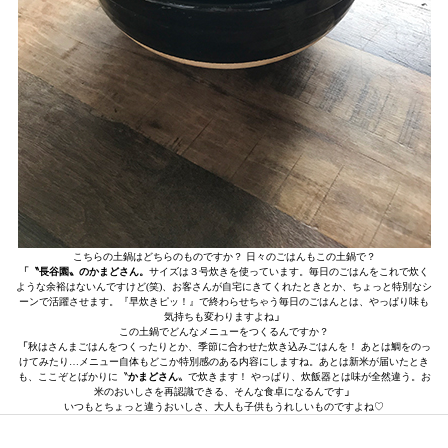
こちらの土鍋はどちらのものですか？ 日々のごはんもこの土鍋で？
「〝長谷園〟のかまどさん。
サイズは３号炊きを使っています。毎日のごはんをこれで炊く
ような余裕はないんですけど(笑)、お客さんが自宅にきてくれたときとか、ちょっと特別なシ
ーンで活躍させます。『早炊きピッ！』で終わらせちゃう毎日のごはんとは、やっぱり味も
気持ちも変わりますよね
」
この土鍋でどんなメニューをつくるんですか？
「
秋はさんまごはんをつくったりとか、季節に合わせた炊き込みごはんを！ あとは鯛をのっ
けてみたり…メニュー自体もどこか特別感のある内容にしますね。あとは新米が届いたとき
も、ここぞとばかりに〝
かまどさん
〟で炊きます！ やっぱり、炊飯器とは味が全然違う。お
米のおいしさを再認識できる、そんな食卓になるんです
」
いつもとちょっと違うおいしさ、大人も子供もうれしいものですよね♡