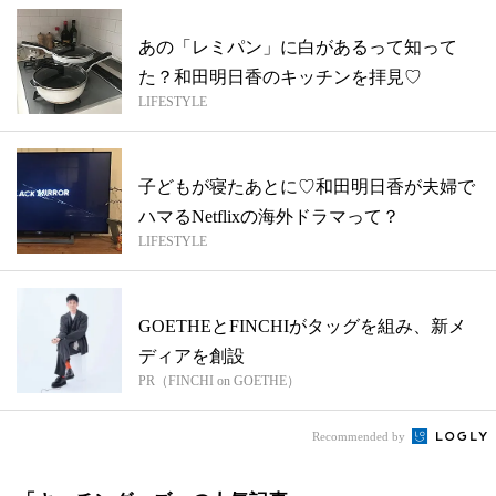
あの「レミパン」に白があるって知って
た？和田明日香のキッチンを拝見♡
LIFESTYLE
子どもが寝たあとに♡和田明日香が夫婦で
ハマるNetflixの海外ドラマって？
LIFESTYLE
GOETHEとFINCHIがタッグを組み、新メ
ディアを創設
PR（FINCHI on GOETHE）
Recommended by