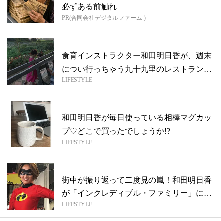
必ずある前触れ
PR(合同会社デジタルファーム )
食育インストラクター和田明日香が、週末
につい行っちゃう九十九里のレストランっ
LIFESTYLE
てど...
和田明日香が毎日使っている相棒マグカッ
プ♡どこで買ったでしょうか!?
LIFESTYLE
街中が振り返って二度見の嵐！和田明日香
が「インクレディブル・ファミリー」にな
LIFESTYLE
った...