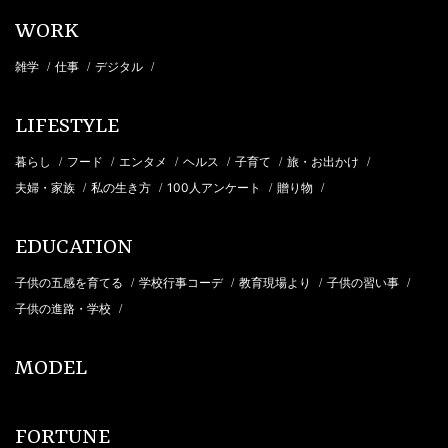
WORK
雑学
仕事
デジタル
/
/
/
LIFESTYLE
暮らし
フード
エンタメ
ヘルス
子育て
旅・お出かけ
/
/
/
/
/
/
夫婦・家族
私の生き方
100人アンケート
贈り物
/
/
/
/
EDUCATION
子供の五感を育てる
学校行事コーデ
教育現場より
子供の習い事
/
/
/
/
子供の進路・学校
/
MODEL
FORTUNE