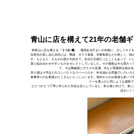
青山に店を構えて21年の老舗
南青山に店を構える「
うつわ 楓
」。風情ある佇まいの外観に、少しドキド
自然光が差し込む店内には、陶器、ガラス食器、木製食器などの美しく、味わ
す。もともと、土ものの器が大好きで。自分が主婦だったこともあって、い
器と組み合わせやすいものをセレクトしていました。その感覚は今も変わっ
て、今は陶磁器にガラスや金属、木など異素材を組み合
売り場は４坪ほどのコンパクトなスペースだが、外光溢れる窓脇でいろいろ
食事帰りのお客様がたくさんいらっしゃいます。海外からのお客様も多いで
リーを選ぶのと同じような感覚で
ひとつひとつ丁寧に作られた作品を目にしていると、私も春に向けて、新しい
品をいく