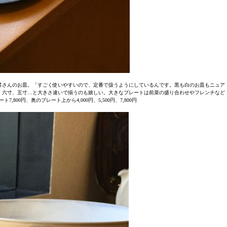
昇さんのお皿。「すごく使いやすいので、定番で扱うようにしているんです。黒も白のお皿もニュア
、六寸、五寸…と大きさ違いで揃うのも嬉しい。大きなプレートは前菜の盛り合わせやフレンチなど
800円、奥のプレート上から4,000円、5,500円、7,800円