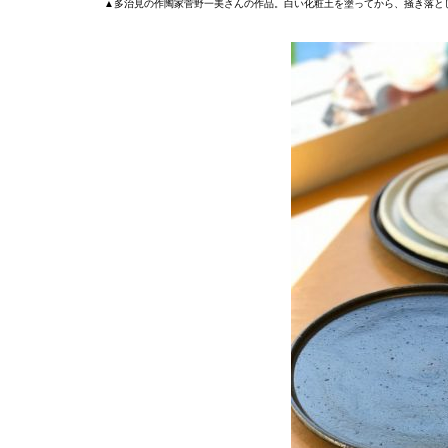
▲多治見の作陶家菅野一美さんの作品。白い化粧土を塗ってから、掻き落として