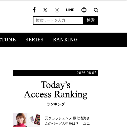
検索
RTUNE
SERIES
RANKING
2026.08.07
ランキング
元タカラジェンヌ 凪七瑠海さ
んのバッグの中身は？ 「ユニ