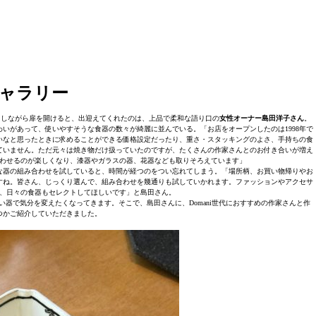
ギャラリー
キしながら扉を開けると、出迎えてくれたのは、上品で柔和な語り口の
女性オーナー島田洋子さん
。
いがあって、使いやすそうな食器の数々が綺麗に並んでいる。「お店をオープンしたのは1998年で
いなと思ったときに求めることができる価格設定だったり、重さ・スタッキングのよさ、手持ちの食
ていません。ただ元々は焼き物だけ扱っていたのですが、たくさんの作家さんとのお付き合いが増え
わせるのが楽しくなり、漆器やガラスの器、花器なども取りそろえています」
な器の組み合わせを試していると、時間が経つのをつい忘れてしまう。「場所柄、お買い物帰りやお
すね。皆さん、じっくり選んで、組み合わせを幾通りも試していかれます。ファッションやアクセサ
、日々の食器もセレクトしてほしいです」と島田さん。
器で気分を変えたくなってきます。そこで、島田さんに、Domani世代におすすめの作家さんと作
つかご紹介していただきました。