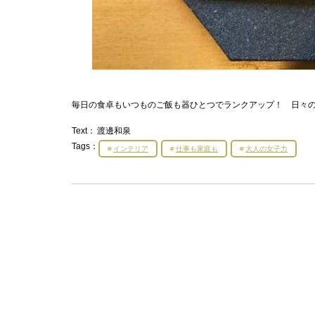
毎日の食卓もいつものご飯も器ひとつでランクアップ！ 日々
Text：
渡邊和泉
Tags：
インテリア
仕事も家庭も
大人の女子力