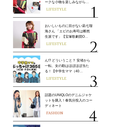
ークな小物を楽しみながら…
LIFESTYLE
おいしいものに目がない凪七瑠
海さん 「エビのお寿司は断然
生派です」【宝塚歌劇団O…
LIFESTYLE
ん!? どういうこと？ 安堵から
一転、女の勘はほぼほぼ当た
る！【中学生ママ（40…
LIFESTYLE
話題のUNIQLOのデニムジャケ
ットを購入！春気分投入のコー
ディネート
FASHION