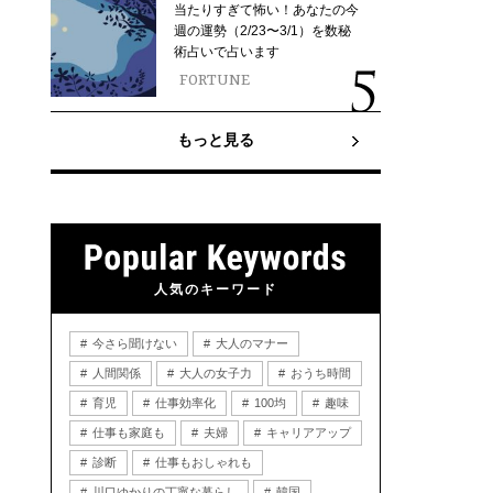
当たりすぎて怖い！あなたの今
週の運勢（2/23〜3/1）を数秘
術占いで占います
FORTUNE
もっと見る
人気のキーワード
今さら聞けない
大人のマナー
人間関係
大人の女子力
おうち時間
育児
仕事効率化
100均
趣味
仕事も家庭も
夫婦
キャリアアップ
診断
仕事もおしゃれも
川口ゆかりの丁寧な暮らし
韓国