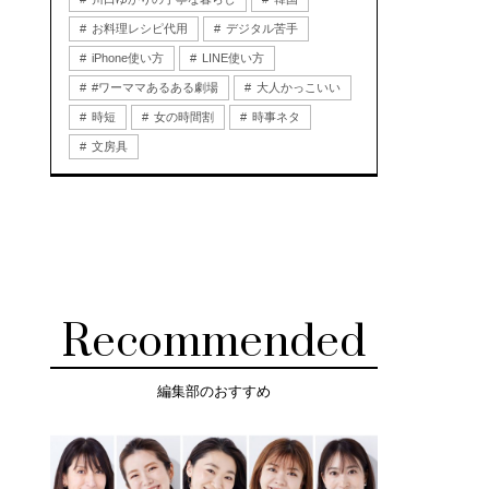
お料理レシピ代用
デジタル苦手
iPhone使い方
LINE使い方
#ワーママあるある劇場
大人かっこいい
時短
女の時間割
時事ネタ
文房具
Recommended
編集部のおすすめ