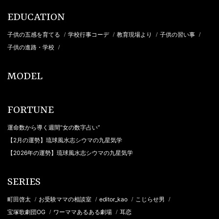
EDUCATION
子供の五感を育てる
学校行事コーデ
教育現場より
子供の習い事
/
/
/
/
子供の進路・学校
/
MODEL
FORTUNE
運命数から導く週間“女の数字占い”
【2月の運勢】琉球風水志シウマの九星気学
【2026年の運勢】琉球風水志シウマの九星気学
SERIES
町田啓太
お受験ママの相談室
editor_kao
こじらせ男
/
/
/
/
宝塚歌劇団OG
ワーママあるある劇場
耳恋
/
/