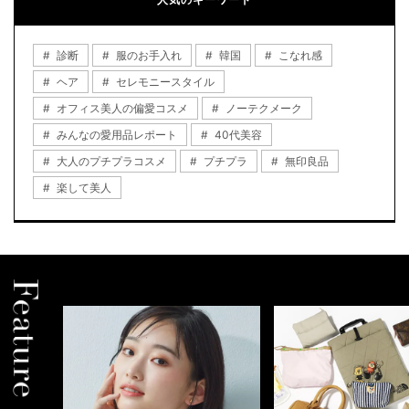
診断
服のお手入れ
韓国
こなれ感
ヘア
セレモニースタイル
オフィス美人の偏愛コスメ
ノーテクメーク
みんなの愛用品レポート
40代美容
大人のプチプラコスメ
プチプラ
無印良品
楽して美人