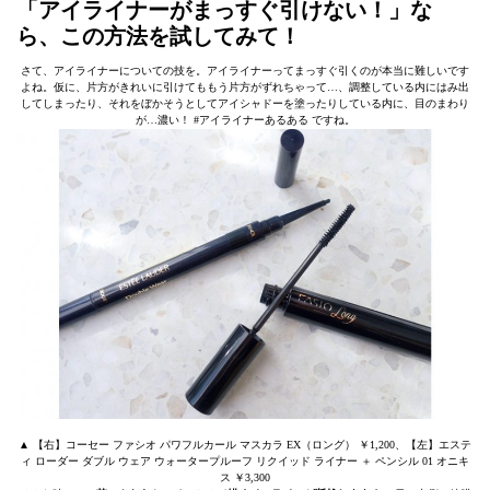
「アイライナーがまっすぐ引けない！」な
ら、この方法を試してみて！
さて、アイライナーについての技を。アイライナーってまっすぐ引くのが本当に難しいです
よね。仮に、片方がきれいに引けてももう片方がずれちゃって…、調整している内にはみ出
してしまったり、それをぼかそうとしてアイシャドーを塗ったりしている内に、目のまわり
が…濃い！ #アイライナーあるある ですね。
▲ 【右】コーセー ファシオ パワフルカール マスカラ EX（ロング） ￥1,200、【左】エステ
ィ ローダー ダブル ウェア ウォータープルーフ リクイッド ライナー ＋ ペンシル 01 オニキ
ス ￥3,300