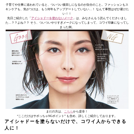
子育てや仕事に追われていると、ついつい後回しになるのが自分のこと。ファッションもス
キンケアも、気がつけは、もう何年もアップデートしていない…！ なんて事態はぜひ避けた
い！！
先日ご紹介した「
アイシャドーを使わないメーク
」は、みなさんもう読んでくださいまし
た…？？よね？？ そう、ついついやりすぎメークになってしまって、コワイ印象になってし
まった例。
まだの方は、
こちら
から是非！
“ここだけはサボっちゃNGポイント” も含め、詳しくご紹介しております。
アイシャドーを塗らないだけで、コワイ人からできる
人に！