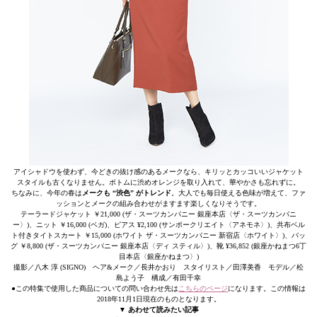
アイシャドウを使わず、今どきの抜け感のあるメークなら、キリッとカッコいいジャケット
スタイルも古くなりません。ボトムに渋めオレンジを取り入れて、華やかさも忘れずに。
ちなみに、今年の春は
メークも “渋色” がトレンド
。大人でも毎日使える色味が増えて、ファ
ッションとメークの組み合わせがますます楽しくなりそうです。
テーラードジャケット ￥21,000 (ザ・スーツカンパニー 銀座本店〈ザ・スーツカンパニ
ー〉)、ニット ￥16,000 (ベガ)、ピアス ¥2,100 (サンポークリエイト〈アネモネ〉)、共布ベル
ト付きタイトスカート ￥15,000 (ホワイト ザ・スーツカンパニー 新宿店〈ホワイト〉)、バッ
グ ￥8,800 (ザ・スーツカンパニー 銀座本店〈ディ スティル〉)、靴 ¥36,852 (銀座かねまつ6丁
目本店〈銀座かねまつ〉)
撮影／八木 淳 (SIGNO) ヘア&メーク／長井かおり スタイリスト／田澤美香 モデル／松
島よう子 構成／有田千幸
●この特集で使用した商品についての問い合わせ先は
こちらのページ
になります。この情報は
2018年11月1日現在のものとなります。
▼ あわせて読みたい記事