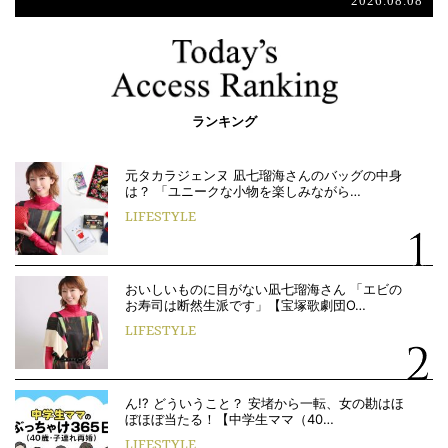
2026.08.08
ランキング
元タカラジェンヌ 凪七瑠海さんのバッグの中身
は？ 「ユニークな小物を楽しみながら…
LIFESTYLE
おいしいものに目がない凪七瑠海さん 「エビの
お寿司は断然生派です」【宝塚歌劇団O…
LIFESTYLE
ん!? どういうこと？ 安堵から一転、女の勘はほ
ぼほぼ当たる！【中学生ママ（40…
LIFESTYLE