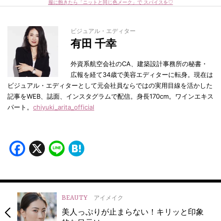
服に飽きたら「ニットと同じ色メーク」で スパイスを♡
ビジュアル・エディター
有田 千幸
外資系航空会社のCA、建築設計事務所の秘書・
広報を経て34歳で美容エディターに転身。現在は
ビジュアル・エディターとして元会社員ならではの実用目線を活かした
記事をWEB、誌面、インスタグラムで配信。身長170cm。ワインエキス
パート。
chiyuki_arita_official
Facebook
X
Line
Hatena
BEAUTY
アイメイク
美人っぷりが止まらない！キリッと印象