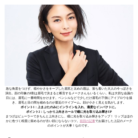
急な角度をつけず、穏やかさをキープした眉尻と太めの眉は、落ち着いた大人の今っぽさを
演出。顔の印象の8割は眉毛で決まると断言するメークさんもいるくらい。私は大切な会議の
日には、眉毛に一番時間をかけます。ペンシルなどで少しだけ眉毛の下側にアイブロウを描
き、眉毛と目の間を縮めるのが最近のマイブーム。顔が小さく見える気がします。
ポイント1：上まぶたのみにインラインを入れ、適度なインパクトに。
ポイント2：しっかり上向きカールで瞳に光を取り込み輝きUP
まつげはビューラーできちんと上向きにし、瞳に光を取り込み輝きをアップ！ リップはほの
かに色づく程度に留めるのが古い顔にならないコツ。
前回の記事
でお届けした上記のメーク
のポイントが大事！なのです。