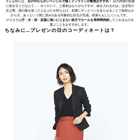
そんな時には、
芯のやわらかいペンシルで描くインラインが断然おすすめ
！ 目の内側の粘膜
に色を引くだなんて…、オソロシイ、と最初はなりがちですが、線を入れるのは、ほぼ毛の
生え際。指の腹を使って上まぶたを持ち上げ、粘膜にサッとペンを走らせることで負担もか
からず、あっという間に深みのある印象的な目元が完成。色落ちもしにくいんです。
マスカラは
汗・水・涙・皮脂に強いにじまない処方でカールを長時間持続
してくれるものを
選ぶことをおすすめします。
ちなみに…プレゼンの日のコーディネートは？