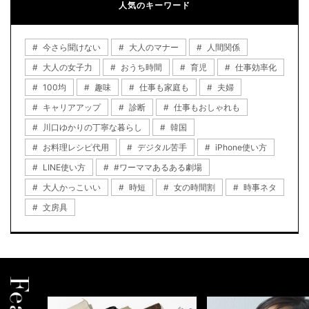
人気のキーワード
今さら聞けない
大人のマナー
人間関係
大人の女子力
おうち時間
育児
仕事効率化
100均
趣味
仕事も家庭も
夫婦
キャリアアップ
診断
仕事もおしゃれも
川口ゆかりの丁寧な暮らし
韓国
お料理レシピ代用
デジタル苦手
iPhone使い方
LINE使い方
#ワーママあるある劇場
大人かっこいい
時短
女の時間割
時事ネタ
文房具