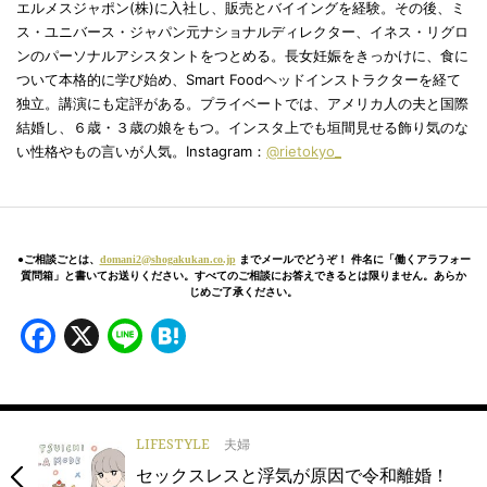
エルメスジャポン(株)に入社し、販売とバイイングを経験。その後、ミ
ス・ユニバース・ジャパン元ナショナルディレクター、イネス・リグロ
ンのパーソナルアシスタントをつとめる。長女妊娠をきっかけに、食に
ついて本格的に学び始め、Smart Foodヘッドインストラクターを経て
独立。講演にも定評がある。プライベートでは、アメリカ人の夫と国際
結婚し、６歳・３歳の娘をもつ。インスタ上でも垣間見せる飾り気のな
い性格やもの言いが人気。Instagram：
@rietokyo_
●ご相談ごとは、
domani2@shogakukan.co.jp
までメールでどうぞ！ 件名に「働くアラフォー
質問箱」と書いてお送りください。すべてのご相談にお答えできるとは限りません。あらか
じめご了承ください。
Facebook
X
Line
Hatena
LIFESTYLE
夫婦
セックスレスと浮気が原因で令和離婚！