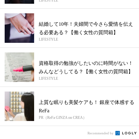
LIFESTYLE
箱】
結婚して10年！夫婦間で今さら愛情を伝え
る必要ある？【働く女性の質問箱】
LIFESTYLE
資格取得の勉強がしたいのに時間がない！
みんなどうしてる？【働く女性の質問箱】
LIFESTYLE
上質な眠りも美髪ケアも！ 銀座で体感する
ReFa
PR（ReFa GINZA on CREA）
Recommended by