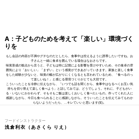
A：子どものためを考えて「楽しい」環境づく
りを
もし会話の内容が不満やグチなのだとしたら、食事中は控えるように誘導したいですね。お
子さんと一緒に食卓を囲んでいる場合はなおさらです。
味覚形成の観点から言うと、子どもは特に記憶による影響を受けやすいため、その食卓の雰
囲気により「おいしい」「まずい」という感覚ができあがっていきます。家族と楽しく食事
をした経験が少ないと、味覚の幅が広がりにくくなるとも言われているため、「食べるのっ
て楽しいね！」と感じる環境づくりがとても大切です。
こういったことを冷静に伝えながら、「いつでも話を聞くから、食事中はなるべくお互い気
持ちを切り替えて楽しく食べよう」と話してみては、どうでしょう。それに、子どもがい
る・いないにかかわらず、そもそもご飯は楽しくおいしく食べたいもの。作ってくれた人に
感謝しながら、今日も食べられることに感謝しながら。そういったことを伝えてみてもわか
らないようだったら、…キレていいと思います(笑)。
フードインストラクター
浅倉利衣（あさくら りえ）