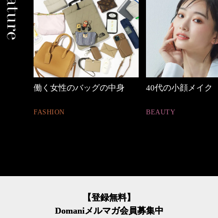
中身
40代の小顔メイク
心地よくいられる
とは
BEAUTY
FASHION
【登録無料】
Domaniメルマガ会員募集中