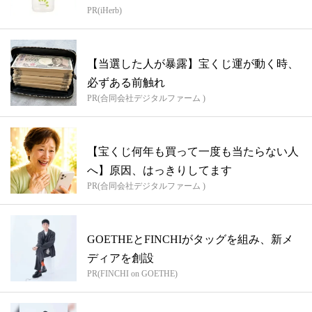
PR(iHerb)
【当選した人が暴露】宝くじ運が動く時、
必ずある前触れ
PR(合同会社デジタルファーム )
【宝くじ何年も買って一度も当たらない人
へ】原因、はっきりしてます
PR(合同会社デジタルファーム )
GOETHEとFINCHIがタッグを組み、新メ
ディアを創設
PR(FINCHI on GOETHE)