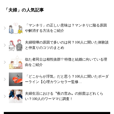
「夫婦」の人気記事
「マンネリ」の正しい意味は？マンネリに陥る原因
や解消する方法をご紹介
夫婦喧嘩の原因で多いのは何？100人に聞いた体験談
と仲直りのコツのまとめ
似た者同士は相性抜群!? 特徴と結婚に向いている理
由をご紹介
「どこからが浮気」だと思う？100人に聞いたボーダ
ーライン【心理カウンセラー監修…
夫婦生活における〝夜の営み〟の頻度はどれくら
い？100人のワーママに調査！