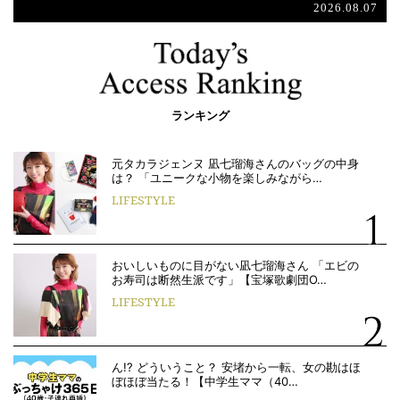
2026.08.07
ランキング
元タカラジェンヌ 凪七瑠海さんのバッグの中身
は？ 「ユニークな小物を楽しみながら…
LIFESTYLE
おいしいものに目がない凪七瑠海さん 「エビの
お寿司は断然生派です」【宝塚歌劇団O…
LIFESTYLE
ん!? どういうこと？ 安堵から一転、女の勘はほ
ぼほぼ当たる！【中学生ママ（40…