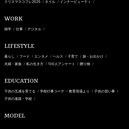
クリスマスコフレ2025
ネイル
インナービューティ
/
/
/
WORK
雑学
仕事
デジタル
/
/
/
LIFESTYLE
暮らし
フード
エンタメ
ヘルス
子育て
旅・お出かけ
/
/
/
/
/
/
夫婦・家族
私の生き方
100人アンケート
贈り物
/
/
/
/
EDUCATION
子供の五感を育てる
学校行事コーデ
教育現場より
子供の習い事
/
/
/
/
子供の進路・学校
/
MODEL