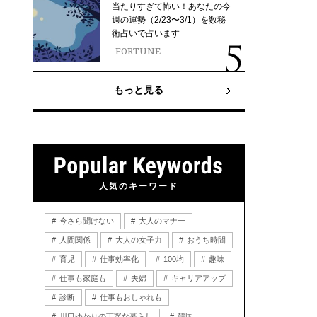
当たりすぎて怖い！あなたの今
週の運勢（2/23〜3/1）を数秘
術占いで占います
FORTUNE
もっと見る
人気のキーワード
今さら聞けない
大人のマナー
人間関係
大人の女子力
おうち時間
育児
仕事効率化
100均
趣味
仕事も家庭も
夫婦
キャリアアップ
診断
仕事もおしゃれも
川口ゆかりの丁寧な暮らし
韓国