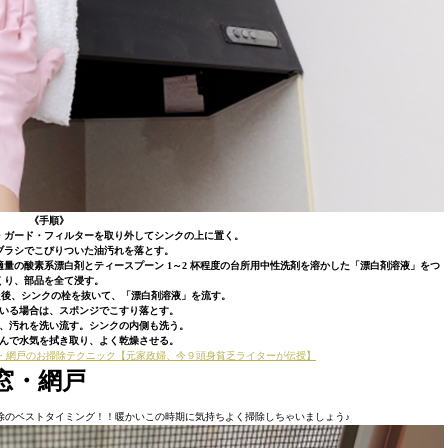
《手順》
・ガード・フィルターを取り外してシンクの上に置く。
ブラシでこびりついた油汚れを落とす。
 適量の酸素系漂白剤とティースプーン 1～2 杯程度の台所用中性洗剤を溶かした「漂白剤溶液」をつ
くり、部品を全て浸す。
した後、シンクの栓を抜いて、「漂白剤溶液」を流す。
いる場合は、スポンジでこすり落とす。
、汚れを洗い流す。シンクの内側も洗う。
んで水気を拭き取り、よく乾燥させる。
扇・網戸のお掃除テクニック【元家政婦、今９頭身貧乏ライターが伝授】
窓・網戸
除のベストタイミング！！暖かいこの時期に気持ちよく掃除しちゃいましょう♪