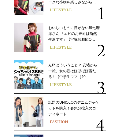
ークな小物を楽しみながら…
LIFESTYLE
おいしいものに目がない凪七瑠
海さん 「エビのお寿司は断然
生派です」【宝塚歌劇団O…
LIFESTYLE
ん!? どういうこと？ 安堵から
一転、女の勘はほぼほぼ当た
る！【中学生ママ（40…
LIFESTYLE
話題のUNIQLOのデニムジャケ
ットを購入！春気分投入のコー
ディネート
FASHION