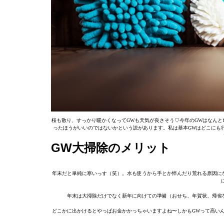
桜も散り、すっかり暖かくなってGWも天気が良さそう♡今年のGWはなんと
ったほうがいいのではないかという説があります。私は基本GWはどこにも
GW大掃除のメリット
年末だと単純に寒いっす（笑）。水も使うから手とか悴んだり荒れる原因に
年末は大掃除だけでなく新年に向けての準備（おせち、年賀状、帰省
どこかに出かけるとやっぱお金かかっちゃいますよね〜しかもGWって高い