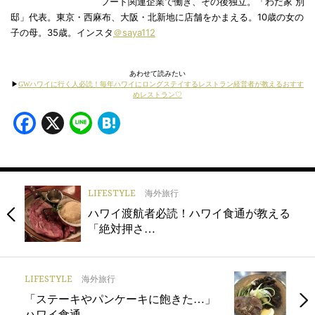
フード関連企業で働き、その後独立。「わだ家 別
邸」代表。東京・西麻布、大阪・北新地に店舗をかまえる。10歳の女の
子の母。35歳。インスタ
＠saya112
あわせて読みたい
▶
GWハワイに行く人必読！毎年ハワイにロングステイするレストラン経営者が教えるおすす
めレストラン♡
Facebook
X
Line
Hatena
LIFESTYLE
海外旅行
ハワイ渡航者必読！ハワイ食通が教える
「絶対押さ…
LIFESTYLE
海外旅行
「ステーキやパンケーキに飽きた…」
ハワイ食通…