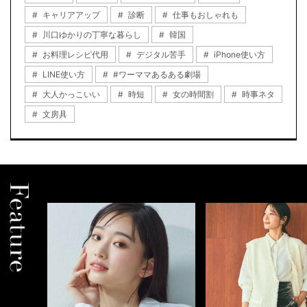
キャリアアップ
診断
仕事もおしゃれも
川口ゆかりの丁寧な暮らし
韓国
お料理レシピ代用
デジタル苦手
iPhone使い方
LINE使い方
#ワーママあるある劇場
大人かっこいい
時短
女の時間割
時事ネタ
文房具