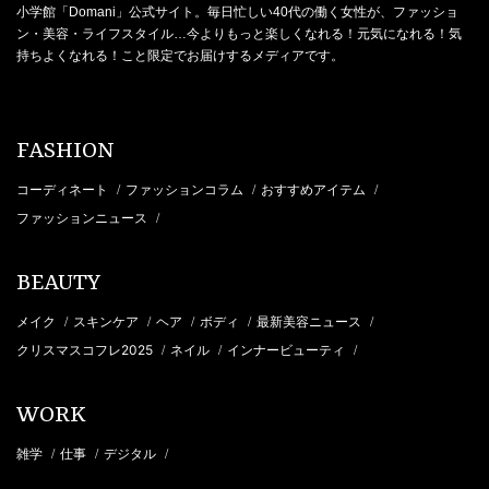
小学館「Domani」公式サイト。毎日忙しい40代の働く女性が、ファッショ
ン・美容・ライフスタイル…今よりもっと楽しくなれる！元気になれる！気
持ちよくなれる！こと限定でお届けするメディアです。
FASHION
コーディネート
ファッションコラム
おすすめアイテム
/
/
/
ファッションニュース
/
BEAUTY
メイク
スキンケア
ヘア
ボディ
最新美容ニュース
/
/
/
/
/
クリスマスコフレ2025
ネイル
インナービューティ
/
/
/
WORK
雑学
仕事
デジタル
/
/
/