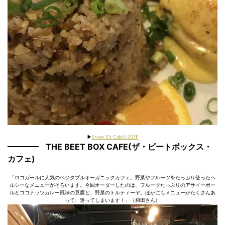
▶
Sweet E’s Cafe公式HP
THE BEET BOX CAFE(ザ・ビートボックス・
カフェ)
「ロコガールに人気のベジタブルオーガニックカフェ。野菜やフルーツをたっぷり使ったヘ
ルシーなメニューがそろいます。今回オーダーしたのは、フルーツたっぷりのアサイーボー
ルとココナッツカレー風味の豆腐と、野菜のトルティーヤ。ほかにもメニューがたくさんあ
って、迷ってしまいます！」（和田さん）