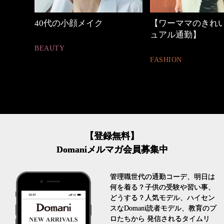
【ワーママのきれいめカジ
優木まおみさん「
ュアル通勤】
割。」
FASHION
LIFESTYLE
【登録無料】
Domaniメルマガ会員募集中
管理職世代の通勤コーデ、明日は
何を着る？子供の受験や習い事、
どうする？人気モデル、ハイセン
スなDomani読者モデル、教育のプ
ロたちから 発信されるタイムリ