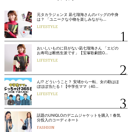
元タカラジェンヌ 凪七瑠海さんのバッグの中身
は？ 「ユニークな小物を楽しみながら…
LIFESTYLE
おいしいものに目がない凪七瑠海さん 「エビの
お寿司は断然生派です」【宝塚歌劇団O…
LIFESTYLE
ん!? どういうこと？ 安堵から一転、女の勘はほ
ぼほぼ当たる！【中学生ママ（40…
LIFESTYLE
話題のUNIQLOのデニムジャケットを購入！春気
分投入のコーディネート
FASHION