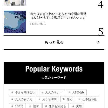
当たりすぎて怖い！あなたの今週の運勢
（2/23〜3/1）を数秘術占いで占います
FORTUNE
もっと見る
人気のキーワード
今さら聞けない
大人のマナー
人間関係
大人の女子力
おうち時間
育児
仕事効率化
100均
趣味
仕事も家庭も
夫婦