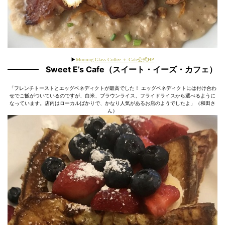
▶
Morning Glass Coffee ＋ Cafe公式HP
Sweet E’s Cafe（スイート・イーズ・カフェ）
「フレンチトーストとエッグベネディクトが最高でした！ エッグベネディクトには付け合わ
せでご飯がついているのですが、白米、ブラウンライス、フライドライスから選べるように
なっています。店内はローカルばかりで、かなり人気があるお店のようでしたよ」（和田さ
ん）