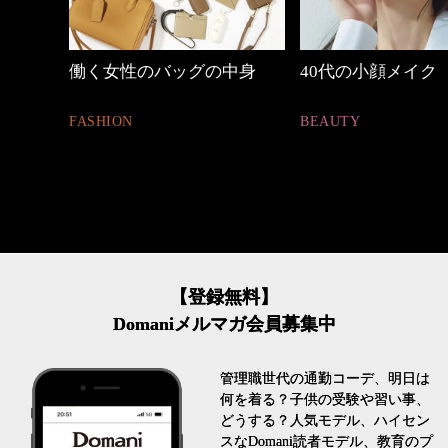
の中身
40代の小顔メイク
優木まおみさん
割。」
BEAUTY
LIFESTYLE
【登録無料】
Domaniメルマガ会員募集中
管理職世代の通勤コーデ、明日は
何を着る？子供の受験や習い事、
どうする？人気モデル、ハイセン
スなDomani読者モデル、教育のプ