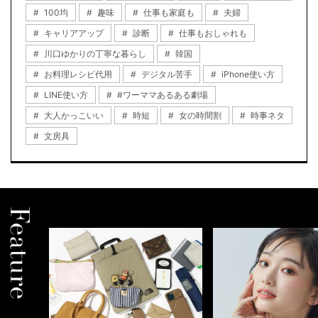
100均
趣味
仕事も家庭も
夫婦
キャリアアップ
診断
仕事もおしゃれも
川口ゆかりの丁寧な暮らし
韓国
お料理レシピ代用
デジタル苦手
iPhone使い方
LINE使い方
#ワーママあるある劇場
大人かっこいい
時短
女の時間割
時事ネタ
文房具