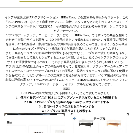
イケアが拡張現実(AR)アプリケーション「IKEA Place」の配信を10月16日からスタート。この
「IKEA Place」は、なんと！自宅やオフィス、学校、スタジオなどのあらゆるスペースで、イ
ケアの家具をバーチャルで設置でき、その空間がどのように変わるかを体験・シェアできる
アプリケーション。
ソファやアームチェア、コーヒーテーブルまで、 「IKEA Place」ではすべての商品を空間に
合わせて自動でサイズを調整し、3Dで表示するという優れもの！98%という高精度の再現性
を誇り、布地の質感や、家具に落ちる光や影の具合も見ることができ、自宅にいながら希望
に合ったサイズ・デザイン・機能を備えた商品が選ぶことができちゃうんです。
また、商品をデジタルで部屋の中に設置できるだけでなく、アプリ内で試した結果を保存し
て画像や動画として友人とシェアすることかも可能。さらに、近くのイケアストアのウェブ
サイトに直接接続できるのから、そのまま商品を購入できるといううれしいポイントも。
アプリには2,000点以上のイケアの商品がそろっている充実ぶり。ソファ・アームチェア・フ
ットスツール・コーヒーテーブルのすべての商品と、収納ソリューション(床に置いて使用で
きるもの)など、リビングルームの大型家具に焦点が絞られています。イケア製品のなかでも
非常に評価の高 いアイテム(VIMLE/ヴィムレ ソファ、STRANDMON/ストランドモン ウィン
グチェア、LISABO/リーサボー サイドテーブルなど)も含んでいます。
￼￼
IKEA Place の操作方法はとても簡単！ということで試してみました。
1：使用するデバイスが iOS 11 にアップグレードされていることを確認する
2：IKEA PlaceアプリをAppleのApp Storeからダウンロードする
3：自宅やオフィスの床面をスキャンする
4：アプリ内の商品リストを検索する