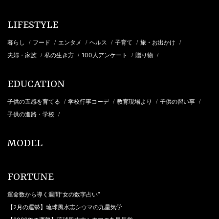
LIFESTYLE
暮らし
フード
エンタメ
ヘルス
子育て
旅・お出かけ
/
/
/
/
/
/
夫婦・家族
私の生き方
100人アンケート
贈り物
/
/
/
/
EDUCATION
子供の五感を育てる
学校行事コーデ
教育現場より
子供の習い事
/
/
/
/
子供の進路・学校
/
MODEL
FORTUNE
運命数から導く週間“女の数字占い”
【2月の運勢】琉球風水志シウマの九星気学