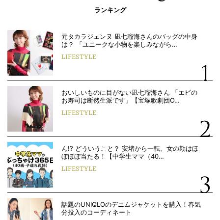
ランキング
元タカラジェンヌ 凪七瑠海さんのバッグの中身
は？ 「ユニークな小物を楽しみながら…
LIFESTYLE
おいしいものに目がない凪七瑠海さん 「エビの
お寿司は断然生派です」【宝塚歌劇団O…
LIFESTYLE
ん!? どういうこと？ 安堵から一転、女の勘はほ
ぼほぼ当たる！【中学生ママ（40…
LIFESTYLE
話題のUNIQLOのデニムジャケットを購入！春気
分投入のコーディネート