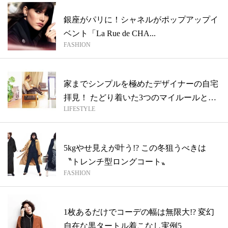
銀座がパリに！シャネルがポップアップイ
ベント「La Rue de CHA...
FASHION
家までシンプルを極めたデザイナーの自宅
拝見！ たどり着いた3つのマイルールと
LIFESTYLE
は？
5kgやせ見えが叶う!? この冬狙うべきは
〝トレンチ型ロングコート〟
FASHION
1枚あるだけでコーデの幅は無限大!? 変幻
自在な黒タートル着こなし実例5