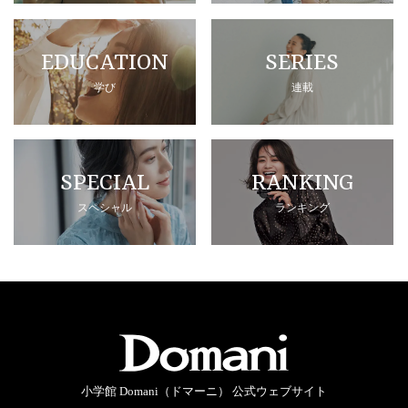
EDUCATION
SERIES
学び
連載
SPECIAL
RANKING
スペシャル
ランキング
小学館 Domani（ドマーニ） 公式ウェブサイト