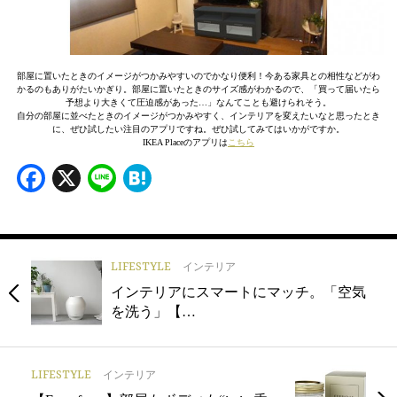
部屋に置いたときのイメージがつかみやすいのでかなり便利！今ある家具との相性などがわ
かるのもありがたいかぎり。部屋に置いたときのサイズ感がわかるので、「買って届いたら
予想より大きくて圧迫感があった…」なんてことも避けられそう。
自分の部屋に並べたときのイメージがつかみやすく、インテリアを変えたいなと思ったとき
に、ぜひ試したい注目のアプリですね。ぜひ試してみてはいかがですか。
IKEA Placeのアプリは
こちら
Facebook
X
Line
Hatena
LIFESTYLE
インテリア
インテリアにスマートにマッチ。「空気
を洗う」【…
LIFESTYLE
インテリア