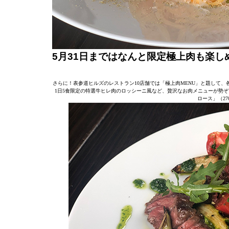
5月31日まではなんと限定極上肉も楽し
さらに！表参道ヒルズのレストラン10店舗では「極上肉MENU」と題して
1日5食限定の特選牛ヒレ肉のロッシーニ風など、贅沢なお肉メニューが勢ぞろい。
ロース」（27