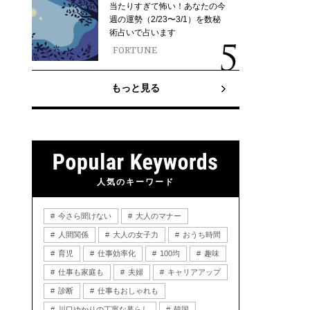
当たりすぎて怖い！あなたの今
週の運勢（2/23〜3/1）を数秘
術占いで占います
FORTUNE
もっと見る
人気のキーワード
今さら聞けない
大人のマナー
人間関係
大人の女子力
おうち時間
育児
仕事効率化
100均
趣味
仕事も家庭も
夫婦
キャリアアップ
診断
仕事もおしゃれも
川口ゆかりの丁寧な暮らし
韓国