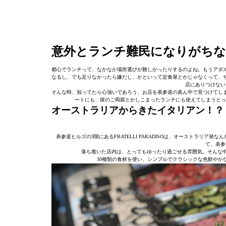
意外とランチ難民になりがちな
都心でランチって、なかなか場所選びが難しかったりするのよね。もうアダ
なるし、でも足りなかったら嫌だし、かといって定食屋とかじゃなくって、
店にありつけない
そんな時、知ってたら心強いであろう、お店を表参道の真ん中で見つけてし
ートにも、彼のご両親とかしこまったランチにも使えてしまうとってもオ
オーストラリアからきたイタリアン！？
表参道ヒルズの3階にあるFRATELLI PARADISOは、オーストラリ
て、表参
落ち着いた店内は、とってもゆったり過ごせる雰囲気。そんな中
30種類の食材を使い、シンプルでクラシックな色鮮やか