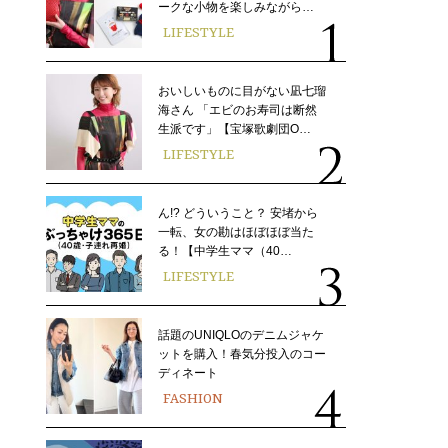
ークな小物を楽しみながら…
LIFESTYLE
おいしいものに目がない凪七瑠
海さん 「エビのお寿司は断然
生派です」【宝塚歌劇団O…
LIFESTYLE
ん!? どういうこと？ 安堵から
一転、女の勘はほぼほぼ当た
る！【中学生ママ（40…
LIFESTYLE
話題のUNIQLOのデニムジャケ
ットを購入！春気分投入のコー
ディネート
FASHION