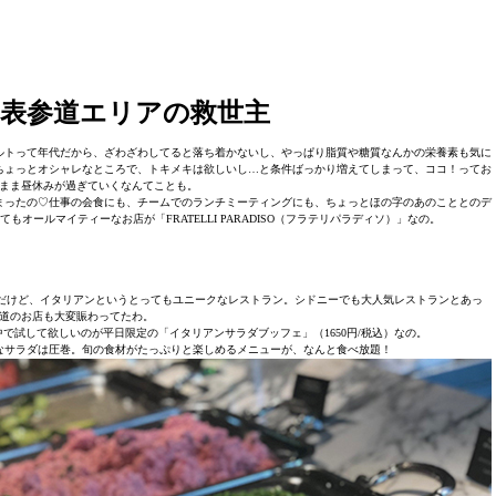
表参道エリアの救世主
ルトって年代だから、ざわざわしてると落ち着かないし、やっぱり脂質や糖質なんかの栄養素も気に
ちょっとオシャレなところで、トキメキは欲しいし…と条件ばっかり増えてしまって、ココ！ってお
まま昼休みが過ぎていくなんてことも。
まったの♡仕事の会食にも、チームでのランチミーティングにも、ちょっとほの字のあのこととのデ
ールマイティーなお店が「FRATELLI PARADISO（フラテリパラディソ）」なの。
ア発なんだけど、イタリアンというとってもユニークなレストラン。シドニーでも大人気レストランとあっ
道のお店も大変賑わってたわ。
で試して欲しいのが平日限定の「イタリアンサラダブッフェ」（1650円/税込）なの。
なサラダは圧巻。旬の食材がたっぷりと楽しめるメニューが、なんと食べ放題！