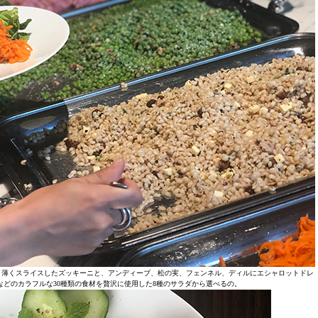
、薄くスライスしたズッキーニと、アンディーブ、松の実、フェンネル、ディルにエシャロットドレ
などのカラフルな30種類の食材を贅沢に使用した8種のサラダから選べるの。