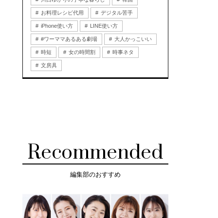
お料理レシピ代用
デジタル苦手
iPhone使い方
LINE使い方
#ワーママあるある劇場
大人かっこいい
時短
女の時間割
時事ネタ
文房具
Recommended
編集部のおすすめ