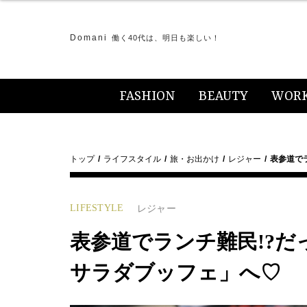
Domani
働く40代は、明日も楽しい！
FASHION
BEAUTY
WOR
トップ
ライフスタイル
旅・お出かけ
レジャー
表参道でラ
LIFESTYLE
レジャー
表参道でランチ難民!?だっ
サラダブッフェ」へ♡