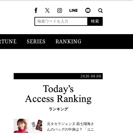
検索
RTUNE
SERIES
RANKING
2026.08.08
ランキング
元タカラジェンヌ 凪七瑠海さ
んのバッグの中身は？ 「ユニ