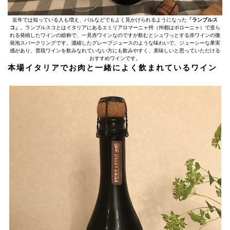
近年では知っている人も増え、バルなどでもよく見かけられるようになった
「ランブルス
コ」
。ランブルスコとはイタリアにあるエミリアロマーニャ州（州都はボローニャ）で造ら
れる発砲したワインの総称で、一見赤ワインなのですが飲むとシュワっとする赤ワインの微
発泡スパークリングです。濃縮したグレープジュースのような味わいで、ジューシーな果実
感があり、普段ワインを飲みなれていない方にも飲みやすく、美味しいと思っていただける
おすすめワインです。
本場イタリアでお肉と一緒によく飲まれているワイン