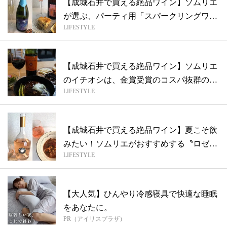
【成城石井で買える絶品ワイン】ソムリエ
が選ぶ、パーティ用「スパークリングワイ
LIFESTYLE
ン」...
【成城石井で買える絶品ワイン】ソムリエ
のイチオシは、金賞受賞のコスパ抜群の赤
LIFESTYLE
ワイ...
【成城石井で買える絶品ワイン】夏こそ飲
みたい！ソムリエがおすすめする〝ロゼワ
LIFESTYLE
イン...
【大人気】ひんやり冷感寝具で快適な睡眠
をあなたに。
PR（アイリスプラザ）