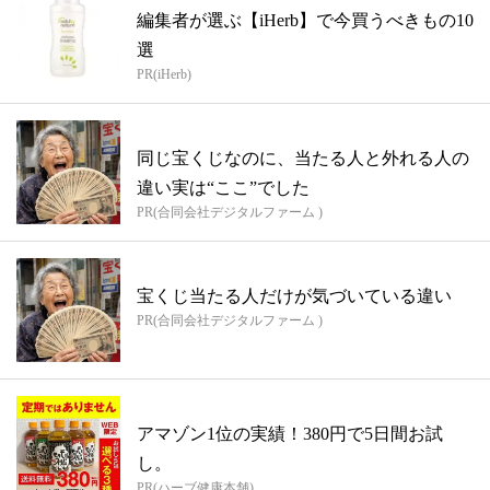
編集者が選ぶ【iHerb】で今買うべきもの10
選
PR(iHerb)
同じ宝くじなのに、当たる人と外れる人の
違い実は“ここ”でした
PR(合同会社デジタルファーム )
宝くじ当たる人だけが気づいている違い
PR(合同会社デジタルファーム )
アマゾン1位の実績！380円で5日間お試
し。
PR(ハーブ健康本舗)