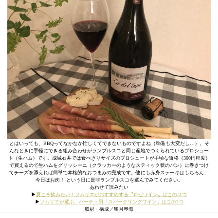
とはいっても、BBQってなかなか忙しくてできないものですよね（準備も大変だし…）。そ
んなときに手軽にできる組み合わせがランブルスコと同じ産地でつくられているプロシュー
ト（生ハム）です。成城石井では食べきりサイズのプロシュートが手頃な価格（300円程度）
で買えるので生ハムをグリッシーニ（クラッカーのようなスティック状のパン）に巻きつけ
てチーズを添えれば簡単で本格的なおつまみの完成です。他にも赤身ステーキはもちろん、
今日はお肉！ という日に是非ランブルスコを選んでみてください。
あわせて読みたい
▶︎
夏こそ飲みたい！ソムリエがおすすめする〝ロゼワイン〟はこの２つ
▶︎
ソムリエが選ぶ、パーティ用「スパークリングワイン」はこの2つ
取材・構成／望月琴海