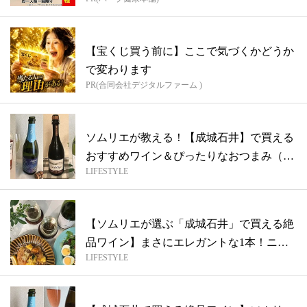
【宝くじ買う前に】ここで気づくかどうか
で変わります
PR(合同会社デジタルファーム )
ソムリエが教える！【成城石井】で買える
おすすめワイン＆ぴったりなおつまみ（ま
LIFESTYLE
とめ...
【ソムリエが選ぶ「成城石井」で買える絶
品ワイン】まさにエレガントな1本！ニュ
LIFESTYLE
ージ...