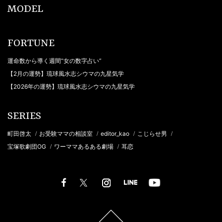
MODEL
FORTUNE
運命数から導く週間“女の数字占い”
【2月の運勢】琉球風水志シウマの九星気学
【2026年の運勢】琉球風水志シウマの九星気学
SERIES
町田啓太
お受験ママの相談室
editor_kao
こじらせ男
/
/
/
/
宝塚歌劇団OG
ワーママあるある劇場
耳恋
/
/