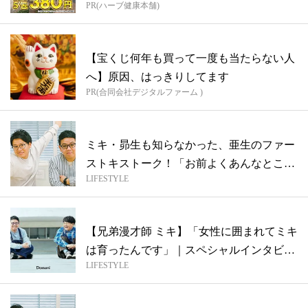
PR(ハーブ健康本舗)
【宝くじ何年も買って一度も当たらない人
へ】原因、はっきりしてます
PR(合同会社デジタルファーム )
ミキ・昴生も知らなかった、亜生のファー
ストキストーク！「お前よくあんなところ
LIFESTYLE
で…...
【兄弟漫才師 ミキ】「女性に囲まれてミキ
は育ったんです」｜スペシャルインタビュ
LIFESTYLE
ー...