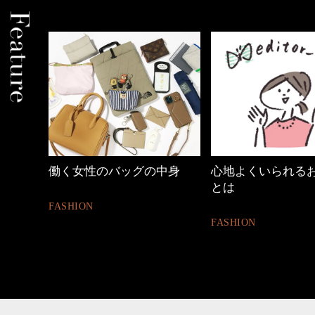
中身
心地よくいられるおしゃれ
40代の小顔メイク
とは
BEAUTY
FASHION