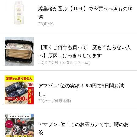
編集者が選ぶ【iHerb】で今買うべきもの10
選
PR(iHerb)
【宝くじ何年も買って一度も当たらない人
へ】原因、はっきりしてます
PR(合同会社デジタルファーム )
アマゾン1位の実績！380円で5日間お試
し。
PR(ハーブ健康本舗)
アマゾン1位「このお茶ガチです」噂のお
茶