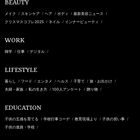
BEAUTY
メイク
スキンケア
ヘア
ボディ
最新美容ニュース
/
/
/
/
/
クリスマスコフレ2025
ネイル
インナービューティ
/
/
/
WORK
雑学
仕事
デジタル
/
/
/
LIFESTYLE
暮らし
フード
エンタメ
ヘルス
子育て
旅・お出かけ
/
/
/
/
/
/
夫婦・家族
私の生き方
100人アンケート
贈り物
/
/
/
/
EDUCATION
子供の五感を育てる
学校行事コーデ
教育現場より
子供の習い事
/
/
/
/
子供の進路・学校
/