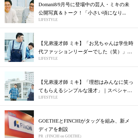
Domani8/9月号に登場中の芸人・ミキの未
公開写真＆トーク！「小さい頃になり...
LIFESTYLE
【兄弟漫才師 ミキ】「お兄ちゃんは学生時
代ファッションリーダーでした（笑）」｜
LIFESTYLE
ス...
【兄弟漫才師 ミキ】「理想はみんなに笑っ
てもらえるシンプルな漫才」｜スペシャル
LIFESTYLE
イ...
GOETHEとFINCHIがタッグを組み、新メ
ディアを創設
PR（FINCHI on GOETHE）