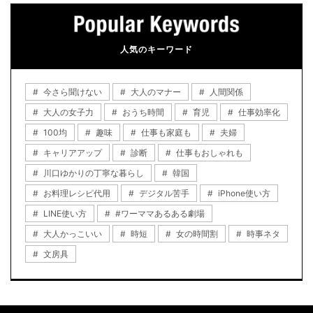
人気のキーワード
今さら聞けない
大人のマナー
人間関係
大人の女子力
おうち時間
育児
仕事効率化
100均
趣味
仕事も家庭も
夫婦
キャリアアップ
診断
仕事もおしゃれも
川口ゆかりの丁寧な暮らし
韓国
お料理レシピ代用
デジタル苦手
iPhone使い方
LINE使い方
#ワーママあるある劇場
大人かっこいい
時短
女の時間割
時事ネタ
文房具