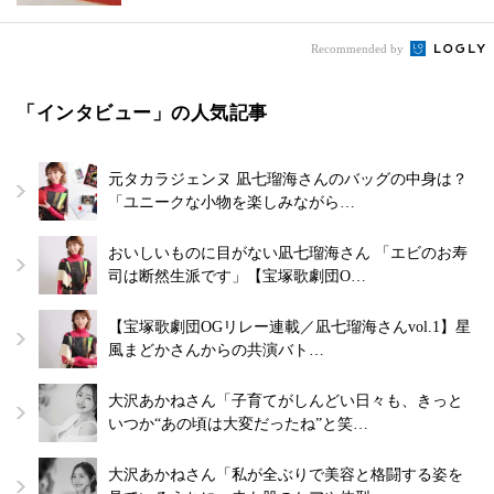
Recommended by
「インタビュー」の人気記事
元タカラジェンヌ 凪七瑠海さんのバッグの中身は？
「ユニークな小物を楽しみながら…
おいしいものに目がない凪七瑠海さん 「エビのお寿
司は断然生派です」【宝塚歌劇団O…
【宝塚歌劇団OGリレー連載／凪七瑠海さんvol.1】星
風まどかさんからの共演バト…
大沢あかねさん「子育てがしんどい日々も、きっと
いつか“あの頃は大変だったね”と笑…
大沢あかねさん「私が全ぶりで美容と格闘する姿を