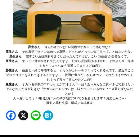
昴生さん
俺らのオカンはThe関西のオカンって感じやな！
亜生さん
その真逆でオトンはめちゃ寡黙。どっちがどっちに似てるってことはないかな。
昴生さん
僕すごい反抗期ありまくりだったんですけど、こいつ(亜生)が全然なくて。
亜生さん
すっごい甘やかされてたんですよ。だから反抗期はほぼゼロ。そのぶん今、帰省
するとしょっちゅう喧嘩してますけどね(笑)
昴生さん
亜生と一緒に帰省すると、オカンがカレーをつくってくれるんです。最近そこに
ブロッコリーを入れてきよるんですよ～。普通に食べたいからオカン、それだけはやめてく
れ！って言ってるんやけど…(笑)
亜生さん
オカンお手製のコロッケとかす汁は天下一品！あ～みんなに食べさせてあげたい
そんなおふたりが好きな〝オカンのコロッケ〟は、味がついているのでソース要らずなんだ
とか！
ん～おいしそう！明日はお二人の幼少期についてをお届けします！お楽しみに～♪
撮影／花村克彦 構成／大椙麻未
Facebook
X
Line
Hatena