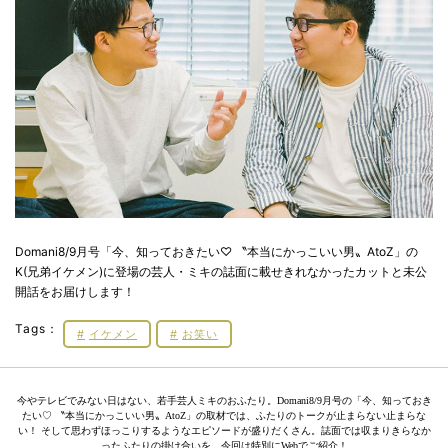
Domani8/9月号「今、知っておきたい♡ 〝本当にかっこいい男〟AtoZ」の
K(兄弟イケメン)に登場の芸人・ミキの誌面に載せきれなかったカットと未公
開話をお届けします！
Tags：
イケメン
お笑い
今やテレビでみない日はない、若手芸人ミキのおふたり。Domani8/9月号の「今、知っておき
たい♡ 〝本当にかっこいい男〟AtoZ」の取材では、ふたりのトークが止まらない止まらな
い！ そして思わずほっこりするようなエピソードが盛りだくさん。誌面では収まりきらなか
ったふたりの掛け合いを、今回は特別にWebでご紹介！