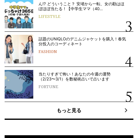
ん!? どういうこと？ 安堵から一転、女の勘はほ
ぼほぼ当たる！【中学生ママ（40…
LIFESTYLE
話題のUNIQLOのデニムジャケットを購入！春気
分投入のコーディネート
FASHION
当たりすぎて怖い！あなたの今週の運勢
（2/23〜3/1）を数秘術占いで占います
FORTUNE
もっと見る