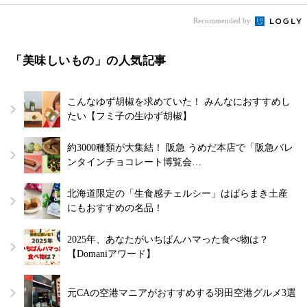
Recommended by
「美味しいもの」の人気記事
こんなゆず胡椒を求めていた！ みんなにおすすめし
たい【フミ子の生ゆず胡椒】
約3000種類が大集結！ 阪急 うめだ本店で「阪急バレ
ンタインチョコレート博覧会…
北海道限定の「生食感チェルシー」はばらまき土産
にもおすすめの名品！
2025年、あなたがいちばんハマった食べ物は？
【Domaniアワード】
元CAの空港マニアがおすすめする羽田空港グルメ3選