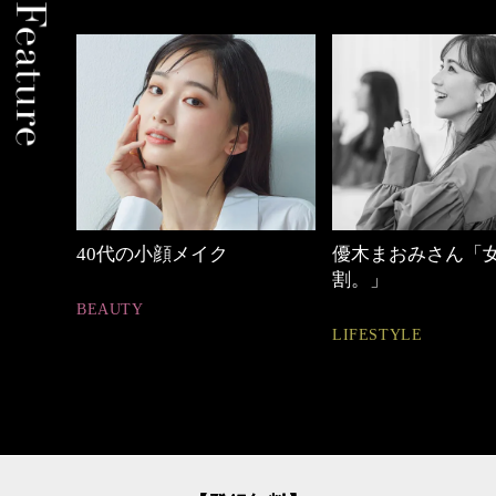
優木まおみさん「女の時間
【ワーママのきれ
割。」
ュアル通勤】
LIFESTYLE
FASHION