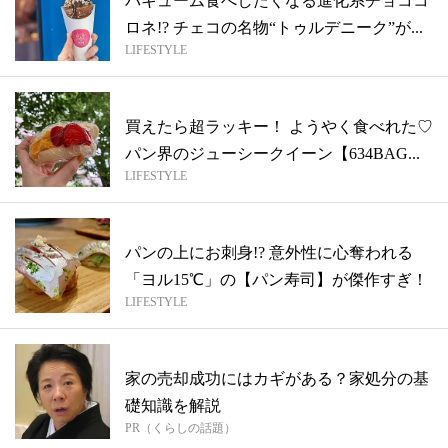
バキューム食べしたくなる進化系チョココ
ロネ!? チェコの名物“トゥルデニーク”が...
LIFESTYLE
買えたら超ラッキー！ ようやく食べれた♡
パン界のジューシークイーン【634BAG...
LIFESTYLE
パンの上にお刺身!? 意外性に心奪われる
「ヨル15℃」の【パン寿司】が傑作すぎ！
LIFESTYLE
家の売却成功にはカギがある？家処分の基
礎知識を解説
PR（くらしの話題）