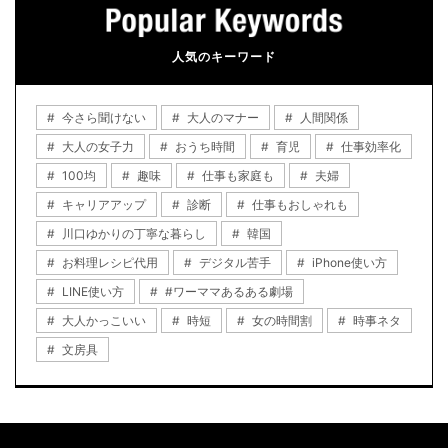
人気のキーワード
今さら聞けない
大人のマナー
人間関係
大人の女子力
おうち時間
育児
仕事効率化
100均
趣味
仕事も家庭も
夫婦
キャリアアップ
診断
仕事もおしゃれも
川口ゆかりの丁寧な暮らし
韓国
お料理レシピ代用
デジタル苦手
iPhone使い方
LINE使い方
#ワーママあるある劇場
大人かっこいい
時短
女の時間割
時事ネタ
文房具