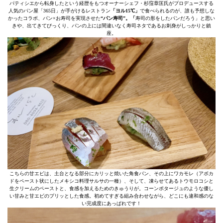
パティシエから転身したという経歴をもつオーナーシェフ・杉窪章匡氏がプロデュースする
人気のパン屋「365日」が手がけるレストラン
「ヨル15℃」
で食べられるのが、誰も予想しな
かったコラボ、パン×お寿司を実現させた
“パン寿司”。「
寿司の形をしたパンだろう」と思い
きや、出てきてびっくり、パンの上には間違いなく寿司ネタであるお刺身がしっかりと鎮
座。
こちらの甘エビは、土台となる部分にカリッと焼いた角食パン、その上にワカモレ（アボカ
ドをペースト状にしたメキシコ料理サルサの一種）、そして、凍らせてあるトウモロコシと
生クリームのペーストと、食感を加えるためのきゅうりが。コーンポタージュのような優し
い甘みと甘エビのプリッとした食感。初めてすぎる組み合わせながら、どこにも違和感のな
い完成度にあっぱれです！