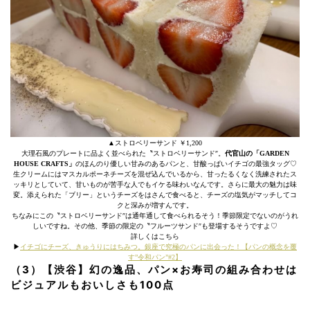
▲ストロベリーサンド ￥1,200
大理石風のプレートに品よく並べられた〝ストロベリーサンド″。
代官山の「GARDEN
HOUSE CRAFTS」
のほんのり優しい甘みのあるパンと、甘酸っぱいイチゴの最強タッグ♡
生クリームにはマスカルポーネチーズを混ぜ込んでいるから、甘ったるくなく洗練されたス
ッキリとしていて、甘いものが苦手な人でもイケる味わいなんです。さらに最大の魅力は味
変。添えられた「ブリー」というチーズをはさんで食べると、チーズの塩気がマッチしてコ
クと深みが増すんです。
ちなみにこの〝ストロベリーサンド″は通年通して食べられるそう！季節限定でないのがうれ
しいですね。その他、季節の限定の〝フルーツサンド″も登場するそうですよ♡
詳しくはこちら
▶︎
イチゴにチーズ、きゅうりにはちみつ。銀座で究極のパンに出会った！【パンの概念を覆
す”令和パン”#2】
（3）【渋谷】幻の逸品、パン×お寿司の組み合わせは
ビジュアルもおいしさも100点