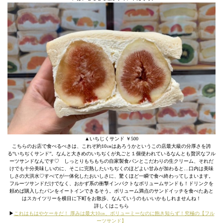
▲いちじくサンド ￥500
こちらのお店で食べるべきは、これぞ約10㎝はあろうかというこの店最大級の分厚さを誇
る“いちぢくサンド”。なんと大きめのいちぢくが丸ごと１個使われているなんとも贅沢なフル
ーツサンドなんです♡ しっとりもちもちの自家製食パンとこだわりの生クリーム、それだ
けでも十分美味しいのに、そこに完熟したいちぢくのほどよい甘みが加わると…口内は美味
しさの大洪水♡すべてが一体化したおいしさに、驚くほど一瞬で食べ終わってしまいます。
フルーツサンドだけでなく、おかず系の衝撃インパクトなボリュームサンドも！ドリンクを
頼めば購入したパンをイートインできるそう。ボリューム満点のサンドイッチを食べたあと
はスカイツリーを横目に下町をお散歩、なんていうのもいいかもしれませんね！
詳しくはこちら
▶︎
これはもはやケーキだ！ 厚みは最大10㎝、ボリューミーなのに飽き知らず！究極の【フル
ーツサンド】