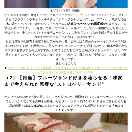
▲プラハ ￥650（税抜）
中でもおすすめは、焼きたての“トゥルデニーク”の中に、たっぷりのソフトクリーム、さらに
チョコブラウニーやキャラメル＆チョコシロップをトッピングした「プラハ」。焼きたて生
地の温かさとひんやり冷たいソフトクリームの
絶妙な“ひやあつ”の温度感
がたまらない！ま
ずは上のソフトクリームを急いで吸って“バキューム食べ”。そしてパン生地にたどり着くと、
外はサクッ、中もっちりの“トゥルデニーク”とついに融合♡いくつもの食感と異なる甘みが一
気に口の中に広がるこの美味しさは罪です♡
お店は最寄りの麻布十番駅１番出口から約１分！店内には２席分のイートインスペースが設
けられていますが、お天気のいい日などは“トゥルデニーク”を頬張りながら、麻布十番の街を
ブラブラお散歩するのがおすすめ。日本ではまだあまりなじみはない“トゥルデニーク”。SNS
映えするインパクト大なビジュアルも含め、これから注目される「令和パン」になること間
違いなしです！
詳しくはこちら
▶︎
バキューム食べしたくなる進化系チョココロネ!? チェコの名物“トゥルデニーク”が日本にや
ってきた【パンの概念を覆す“令和パン”#1】
（2）【銀座】フルーツサンド好きを唸らせる！味変
まで考えられた完璧な“ストロベリーサンド”
パンブームのなかでも特に目にすることが多いのが、断面の美しい“フルーツサンド”ではない
でしょうか？なかでも洗練さが桁違いだとフルーツサンド好きのパン野さんに言わしめたお
店が銀座・GINZA SIX内にあるカジュアルウェアブランドに併設されたカフェ
「JOE’S
CAFÉ」
です。