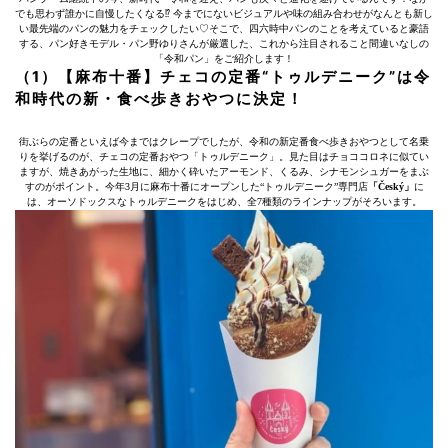
でも思わず誰かに自慢したくなる⁉︎ 今までにないビジュアルや味の組み合わせがなんとも新し
い最先端のパンの魅力をチェックしたい♡そこで、四六時中パンのことを考えていると豪語
する、パン好きモデル・パン野ゆりさんが厳選した、これから注目されること間違いなしの
「令和パン」をご紹介します！
（1）【麻布十番】チェコの定番“トゥルデニーク”は令
和時代の新・食べ歩きおやつに決定！
街ぶらの定番といえば今まではクレープでしたが、令和の新定番食べ歩きおやつとして名乗
りを挙げるのが、チェコの定番おやつ「トゥルデニーク」。見た目はチョココロネに似てい
ますが、焼きあがった生地に、細かく砕いたアーモンド、くるみ、シナモンシュガーをまぶ
すのがポイント。今年3月に麻布十番にオープンした“トゥルデニーク”専門店
「Český」
に
は、オーソドックスなトゥルデニークをはじめ、全7種類のラインナップがそろいます。