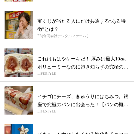
宝くじが当たる人にだけ共通する“ある特
徴”とは？
PR(合同会社デジタルファーム )
これはもはやケーキだ！ 厚みは最大10㎝、
ボリューミーなのに飽き知らずの究極の
LIFESTYLE
【...
イチゴにチーズ、きゅうりにはちみつ。銀
座で究極のパンに出会った！【パンの概念
LIFESTYLE
を覆...