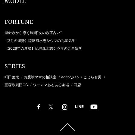
MODEL
FORTUNE
運命数から導く週間“女の数字占い”
【2月の運勢】琉球風水志シウマの九星気学
【2026年の運勢】琉球風水志シウマの九星気学
SERIES
町田啓太
お受験ママの相談室
editor_kao
こじらせ男
/
/
/
/
宝塚歌劇団OG
ワーママあるある劇場
耳恋
/
/