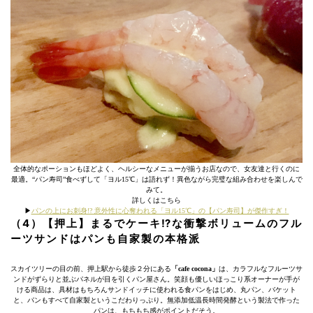
全体的なポーションもほどよく、ヘルシーなメニューが揃うお店なので、女友達と行くのに
最適。“パン寿司”食べずして「ヨル15℃」は語れず！異色ながら完璧な組み合わせを楽しんで
みて。
詳しくはこちら
▶︎
パンの上にお刺身!? 意外性に心奪われる「ヨル15℃」の【パン寿司】が傑作すぎ！
（4）【押上】まるでケーキ⁉︎な衝撃ボリュームのフル
ーツサンドはパンも自家製の本格派
スカイツリーの目の前、押上駅から徒歩２分にある
「cafe cocona」
は、カラフルなフルーツサ
ンドがずらりと並ぶパネルが目を引くパン屋さん。笑顔も優しいほっこり系オーナーが手が
ける商品は、具材はもちろんサンドイッチに使われる食パンをはじめ、丸パン、バケット
と、パンもすべて自家製というこだわりっぷり。無添加低温長時間発酵という製法で作った
パンは、もちもち感がポイントだそう。