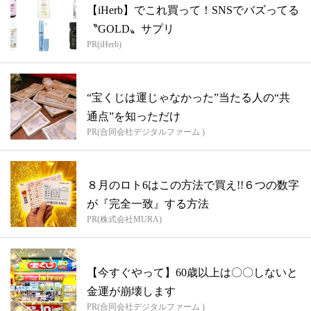
【iHerb】でこれ買って！SNSでバズってる
〝GOLD〟サプリ
PR(iHerb)
“宝くじは運じゃなかった”当たる人の“共
通点”を知っただけ
PR(合同会社デジタルファーム )
８月のロト6はこの方法で買え!!６つの数字
が『完全一致』する方法
PR(株式会社MURA)
【今すぐやって】60歳以上は〇〇しないと
金運が崩壊します
PR(合同会社デジタルファーム )