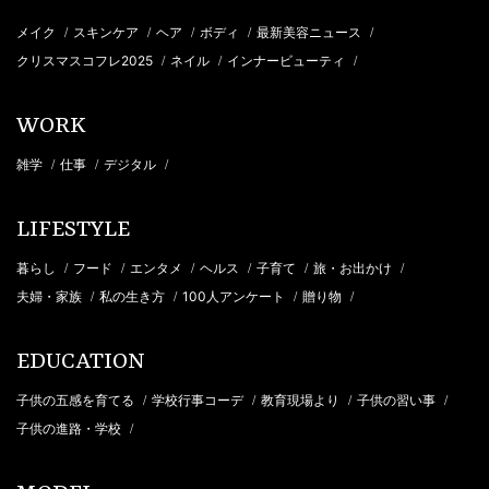
メイク
スキンケア
ヘア
ボディ
最新美容ニュース
/
/
/
/
/
クリスマスコフレ2025
ネイル
インナービューティ
/
/
/
WORK
雑学
仕事
デジタル
/
/
/
LIFESTYLE
暮らし
フード
エンタメ
ヘルス
子育て
旅・お出かけ
/
/
/
/
/
/
夫婦・家族
私の生き方
100人アンケート
贈り物
/
/
/
/
EDUCATION
子供の五感を育てる
学校行事コーデ
教育現場より
子供の習い事
/
/
/
/
子供の進路・学校
/