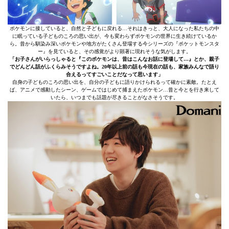
ポケモンに接していると、自然と子どもに戻れる…それはきっと、大人になった私たちの中
に眠っている子どものころの思い出が、今も変わらずポケモンの世界に生き続けているか
ら。昔から馴染み深いポケモンや地方がたくさん登場する今シリーズの『ポケットモンスタ
ー』を見ていると、その感覚がより顕著に現れそうな気がします。
「お子さんがいらっしゃると『このポケモンは、昔はこんなお話に登場して…』とか、親子
でどんどん話がふくらみそうですよね。20年以上前の話も今現在の話も、家族みんなで語り
合えるってすごいことだなって思います」
自身の子どものころの思い出を、自分の子どもに語りかけられるって確かに素敵。たとえ
ば、アニメで感動したシーン、ゲームではじめて捕まえたポケモン…昔と今とを行き来して
いたら、いつまでも話題が尽きることがなさそうです。