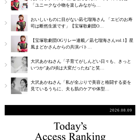
「ユニークな小物を楽しみながら…
おいしいものに目がない凪七瑠海さん 「エビのお寿
司は断然生派です」【宝塚歌劇団O…
【宝塚歌劇団OGリレー連載／凪七瑠海さんvol.1】星
風まどかさんからの共演バト…
大沢あかねさん「子育てがしんどい日々も、きっと
いつか“あの頃は大変だったね”と笑…
大沢あかねさん「私が全ぶりで美容と格闘する姿を
見ているうちに、夫も肌のケアや体型…
2026.08.09