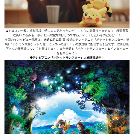
▲おまけの一枚。撮影現場で特に大人気だったのが、こちらの肩乗りピカチュウ。種類豊富
なぬいぐるみも、ポケモンの魅力のひとつですね。ゲットしたいものだらけ…！
次回のインタビュー記事は、来週12月22日(日)放送のテレビアニメ『ポケットモンスター』第
6話「ポケモン大量ゲットだぜ！ミュウへの道！！」の放送後に配信する予定です。次回は山
下さんの仕事論についてお届けします。また来週も『ポケットモンスター』＆インタビュー
をお楽しみに♡
◆テレビアニメ『ポケットモンスター』大好評放送中！