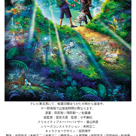
テレビ東京系にて、毎週日曜ゆうがた６時から放送中。
※一部地域では放送時間が異なります。
原案：田尻智／増田順一／杉森建
総監督：冨安大貴 監督：小平麻紀
クリエイティブスーパーバイザー：湯山邦彦
シリーズコンストラクション：米村正二
キャラクターデザイン：安田周平
脚本：吉田玲子／米村正二／赤尾でこ／藤咲淳一／土屋理敬／待田堂子／宮田由佳／松井亜