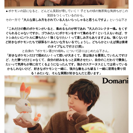
▲ポケモンの話になると、どんどん笑顔が増していく！ 子どもの頃の無邪気な気持ちがこの
笑顔をつくっているのかも。
その一方で
「大人な楽しみ方をされている人もいらっしゃると思うんですよ」
という山下さ
ん。
「これだけの数のポケモンがいると、集めるものが何であれ〝大人のコレクター魂〟をくす
ぐられるじゃないですか。ゴウみたいにポケモンをすべて集めるぞ！という人もいれば、サ
トシみたいにバトルに勝ちたい！強くなりたい！って楽しみ方もありますよね。強くないけ
ど好きなポケモンたちで頑張る!!! みたいな方もいるでしょうし。どちらかといえば僕は後者
のタイプなんですけど(笑)」
と自身の〝ポケモン選びの傾向〟について語りはじめた山下さん。
「好きなポケモンだけで固めたい！って想いが大きくて。昔は強さを重視していたんですけ
ど、ただ勝つだけじゃなくて、自分の好みをもっと反映させたい、自分のこだわりで勝負し
たいって気持ちが表に出てくるようになったんです。強さのステータスとしては劣っている
かもしれないけど、好きなポケモンと一緒に、強大な敵をぶち破る！一緒に逆境を乗り切
る！みたいな、そんな展開が好きなんだと思います」