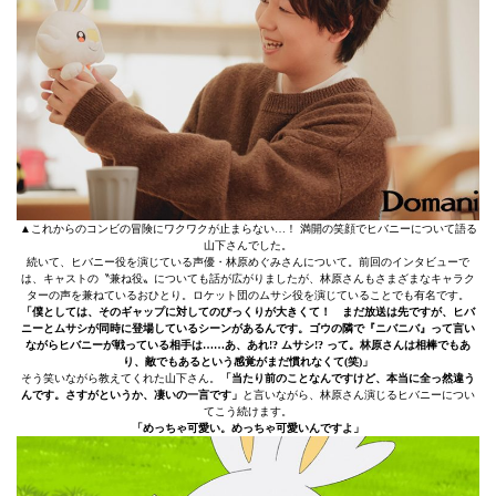
▲これからのコンビの冒険にワクワクが止まらない…！ 満開の笑顔でヒバニーについて語る
山下さんでした。
続いて、ヒバニー役を演じている声優・林原めぐみさんについて。前回のインタビューで
は、キャストの〝兼ね役〟についても話が広がりましたが、林原さんもさまざまなキャラク
ターの声を兼ねているおひとり。ロケット団のムサシ役を演じていることでも有名です。
「僕としては、そのギャップに対してのびっくりが大きくて！ まだ放送は先ですが、ヒバ
ニーとムサシが同時に登場しているシーンがあるんです。ゴウの隣で『ニバニバ』って言い
ながらヒバニーが戦っている相手は……あ、あれ!? ムサシ!? って。林原さんは相棒でもあ
り、敵でもあるという感覚がまだ慣れなくて(笑)」
そう笑いながら教えてくれた山下さん。
「当たり前のことなんですけど、本当に全っ然違う
んです。さすがというか、凄いの一言です」
と言いながら、林原さん演じるヒバニーについ
てこう続けます。
「めっちゃ可愛い。めっちゃ可愛いんですよ」