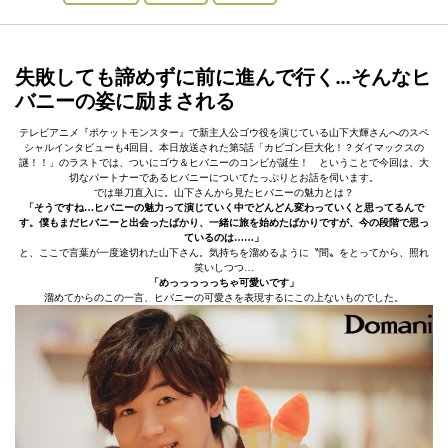
失敗しても諦めずに前に進んで行く…そんなヒ
バニーの姿に励まされる
テレビアニメ『ポケットモンスター』で新主人公ゴウ役を演じている山下大輝さんへのスペ
シャルインタビューも4回目。本日放送された第5話「カビゴン巨大化！？ダイマックスの
謎！！」のラストでは、ついにゴウ＆ヒバニーのコンビが誕生！ ということで今回は、大
切なパートナーであるヒバニーについてたっぷりとお話を伺います。
では単刀直入に。山下さんから見たヒバニーの魅力とは？
「そうですね…ヒバニーの魅力って演じていく中でどんどん変わっていくと思ってるんで
す。僕もまだヒバニーと出会ったばかり、一緒に旅を始めたばかりですが、今の段階で思っ
ているのは……」
と、ここで言葉が一度途切れた山下さん。気持ちを溜めるように〝間〟をとってから、照れ
笑いしつつ…
「めっっっっっちゃ可愛いです」
溜めてからのこの一言、ヒバニーの可愛さを表現するにこの上ないものでした。