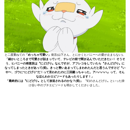
と二度重ねての
「めっちゃ可愛い」
発言(山下さん、とにかくヒバニーへの愛が止まらない)。
「細かいところまで可愛さが詰まっていて、テレビの前で聞き込んでいただきたい！ そうそ
う、ヒバニーの得意技は〝にどげり〟なんですが、アフレコをしていたら〝さんどげり〟に
なってしまったときがあって(笑)。きっと勢いあまってしまわれたんだと思うんですけど『い
や〜、ゴウに“にどげり”だ！って言われたのに三回蹴っちゃった。アハハハハ』って、そん
なほんわかエピソードもあったりします！」
「最終的には〝にどげり〟として放送されるのかな？(笑)」
〝幻のさんどげり〟といった掛
け合い中のプチエピソードも明かしてくださいました。