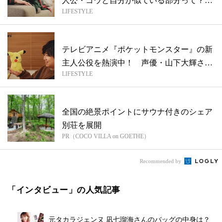
人公・ゴウと自分が似ている部分って？
LIFESTYLE
声優...
テレビアニメ『ポケットモンスター』の新
主人公役を熱演中！ 声優・山下大輝さん
LIFESTYLE
スペ...
全国の絶景ポイントにサウナ付きのシェア
別荘を展開
PR（COCO VILLA on GOETHE）
Recommended by
「インタビュー」の人気記事
元タカラジェンヌ 凪七瑠海さんのバッグの中身は？