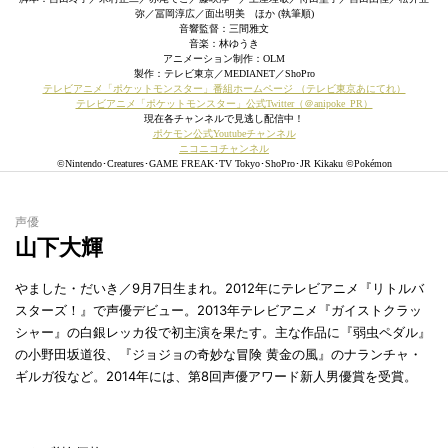
弥／冨岡淳広／面出明美 ほか (執筆順)
音響監督：三間雅文
音楽：林ゆうき
アニメーション制作：OLM
製作：テレビ東京／MEDIANET／ShoPro
テレビアニメ「ポケットモンスター」番組ホームページ （テレビ東京あにてれ）
テレビアニメ「ポケットモンスター」公式Twitter（＠anipoke_PR）
現在各チャンネルで見逃し配信中！
ポケモン公式Youtubeチャンネル
ニコニコチャンネル
©︎Nintendo･Creatures･GAME FREAK･TV Tokyo･ShoPro･JR Kikaku ©Pokémon
声優
山下大輝
やました・だいき／9月7日生まれ。2012年にテレビアニメ『リトルバ
スターズ！』で声優デビュー。2013年テレビアニメ『ガイストクラッ
シャー』の白銀レッカ役で初主演を果たす。主な作品に『弱虫ペダル』
の小野田坂道役、『ジョジョの奇妙な冒険 黄金の風』のナランチャ・
ギルガ役など。2014年には、第8回声優アワード新人男優賞を受賞。