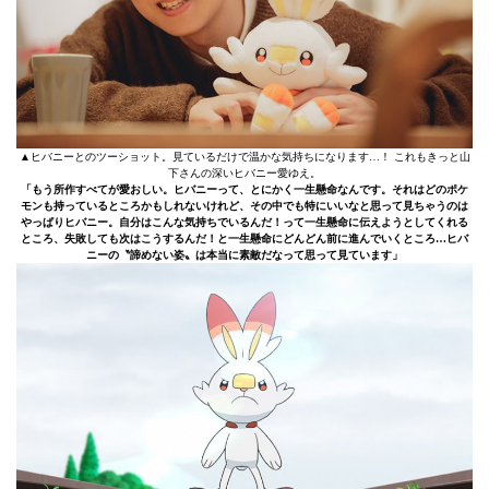
▲ヒバニーとのツーショット。見ているだけで温かな気持ちになります…！ これもきっと山
下さんの深いヒバニー愛ゆえ。
「もう所作すべてが愛おしい。ヒバニーって、とにかく一生懸命なんです。それはどのポケ
モンも持っているところかもしれないけれど、その中でも特にいいなと思って見ちゃうのは
やっぱりヒバニー。自分はこんな気持ちでいるんだ！って一生懸命に伝えようとしてくれる
ところ、失敗しても次はこうするんだ！と一生懸命にどんどん前に進んでいくところ…ヒバ
ニーの〝諦めない姿〟は本当に素敵だなって思って見ています」