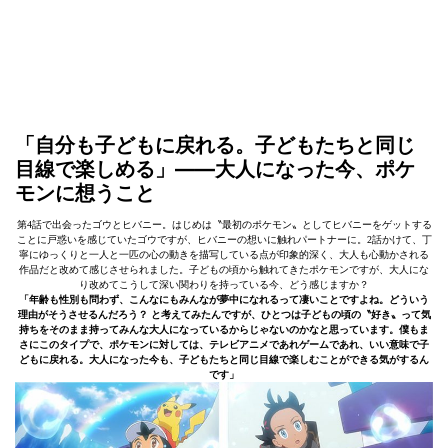
「自分も子どもに戻れる。子どもたちと同じ
目線で楽しめる」——大人になった今、ポケ
モンに想うこと
第4話で出会ったゴウとヒバニー。はじめは〝最初のポケモン〟としてヒバニーをゲットする
ことに戸惑いを感じていたゴウですが、ヒバニーの想いに触れパートナーに。2話かけて、丁
寧にゆっくりと一人と一匹の心の動きを描写している点が印象的深く、大人も心動かされる
作品だと改めて感じさせられました。子どもの頃から触れてきたポケモンですが、大人にな
り改めてこうして深い関わりを持っている今、どう感じますか？
「年齢も性別も問わず、こんなにもみんなが夢中になれるって凄いことですよね。どういう
理由がそうさせるんだろう？ と考えてみたんですが、ひとつは子どもの頃の〝好き〟って気
持ちをそのまま持ってみんな大人になっているからじゃないのかなと思っています。僕もま
さにこのタイプで、ポケモンに対しては、テレビアニメであれゲームであれ、いい意味で子
どもに戻れる。大人になった今も、子どもたちと同じ目線で楽しむことができる気がするん
です」