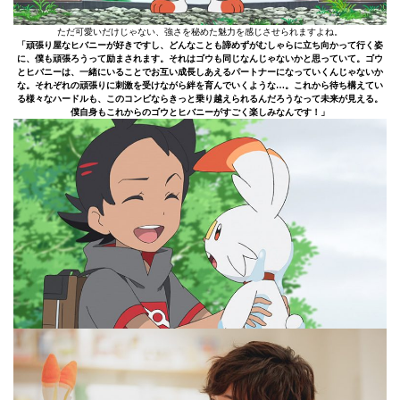
ただ可愛いだけじゃない、強さを秘めた魅力を感じさせられますよね。
「頑張り屋なヒバニーが好きですし、どんなことも諦めずがむしゃらに立ち向かって行く姿
に、僕も頑張ろうって励まされます。それはゴウも同じなんじゃないかと思っていて。ゴウ
とヒバニーは、一緒にいることでお互い成長しあえるパートナーになっていくんじゃないか
な。それぞれの頑張りに刺激を受けながら絆を育んでいくような…。これから待ち構えてい
る様々なハードルも、このコンビならきっと乗り越えられるんだろうなって未来が見える。
僕自身もこれからのゴウとヒバニーがすごく楽しみなんです！」