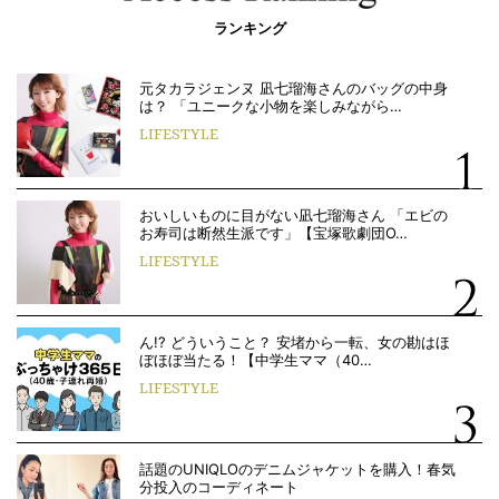
ランキング
元タカラジェンヌ 凪七瑠海さんのバッグの中身
は？ 「ユニークな小物を楽しみながら…
LIFESTYLE
おいしいものに目がない凪七瑠海さん 「エビの
お寿司は断然生派です」【宝塚歌劇団O…
LIFESTYLE
ん!? どういうこと？ 安堵から一転、女の勘はほ
ぼほぼ当たる！【中学生ママ（40…
LIFESTYLE
話題のUNIQLOのデニムジャケットを購入！春気
分投入のコーディネート