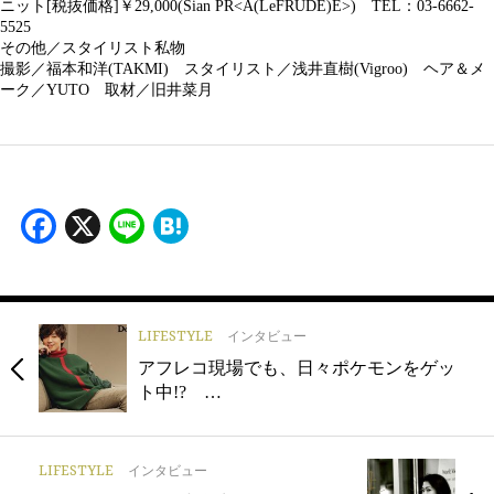
ニット[税抜価格]￥29,000(Sian PR<A(LeFRUDE)E>) TEL：03-6662-
5525
その他／スタイリスト私物
撮影／福本和洋(TAKMI) スタイリスト／浅井直樹(Vigroo) ヘア＆メ
ーク／YUTO 取材／旧井菜月
Facebook
X
Line
Hatena
LIFESTYLE
インタビュー
アフレコ現場でも、日々ポケモンをゲッ
ト中!? …
LIFESTYLE
インタビュー