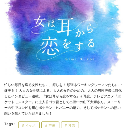
忙しい毎日を送る女性たちに、癒しを！ 頑張るワーキングウーマンたちにご
褒美を！ 大人の女性誌による、大人の女性のための、大人の男性声優に特化
したインタビュー連載、『女は耳から恋をする』＃耳恋。テレビアニメ『ポ
ケットモンスター』に主人公ゴウ役として出演中の山下大輝さん。ストーリ
ーの中でコンビを組むポケモン・ヒバニーの魅力、そしてポケモンへの熱い
想いを教えていただきました！
Tags：
イケボ
声優
耳恋