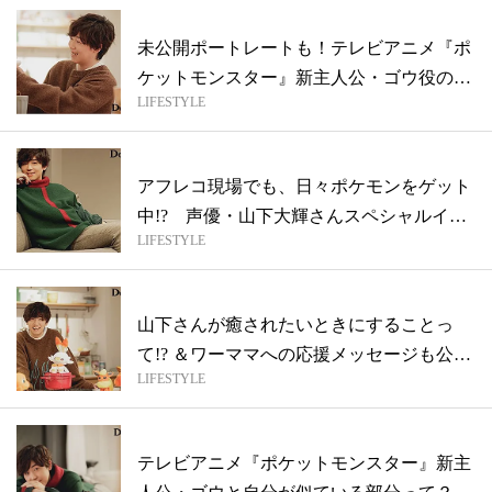
未公開ポートレートも！テレビアニメ『ポ
ケットモンスター』新主人公・ゴウ役の山
LIFESTYLE
下大...
アフレコ現場でも、日々ポケモンをゲット
中!? 声優・山下大輝さんスペシャルイン
LIFESTYLE
タ...
山下さんが癒されたいときにすることっ
て!? ＆ワーママへの応援メッセージも公
LIFESTYLE
開！...
テレビアニメ『ポケットモンスター』新主