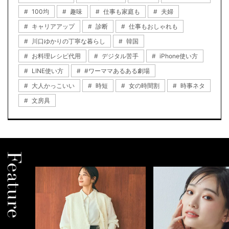
100均
趣味
仕事も家庭も
夫婦
キャリアアップ
診断
仕事もおしゃれも
川口ゆかりの丁寧な暮らし
韓国
お料理レシピ代用
デジタル苦手
iPhone使い方
LINE使い方
#ワーママあるある劇場
大人かっこいい
時短
女の時間割
時事ネタ
文房具