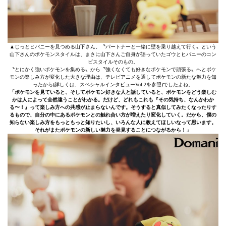
▲じっとヒバニーを見つめる山下さん。〝パートナーと一緒に壁を乗り越えて行く〟という
山下さんのポケモンスタイルは、まさに山下さんご自身が語っていたゴウとヒバニーのコン
ビスタイルそのもの。
〝とにかく強いポケモンを集める〟から〝強くなくても好きなポケモンで頑張る〟へとポケ
モンの楽しみ方が変化した大きな理由は、テレビアニメを通してポケモンの新たな魅力を知
ったから(詳しくは、スペシャルインタビューVol.2を参照)でしたよね。
「ポケモンを見ていると、そしてポケモン好きな人と話していると、ポケモンをどう楽しむ
かは人によって全然違うことがわかる。だけど、どれもこれも『その気持ち、なんかわか
る〜！』って楽しみ方への共感が止まらないんです。そうすると真似してみたくなったりす
るもので、自分の中にあるポケモンとの触れ合い方が増えたり変化していく。だから、僕の
知らない楽しみ方をもっともっと知りたいし、いろんな人に教えてほしいなって思います。
それがまたポケモンの新しい魅力を発見することにつながるから！」