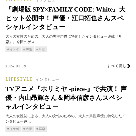
LIFESTYLE
『劇場版 SPY×FAMILY CODE: White』大
ヒット公開中！ 声優・江口拓也さんスペ
シャルインタビュー
大人の女性のための、大人の男性声優に特化したインタビュー連載『耳
恋』。今回のゲス…
イケボ
声優
耳恋
すべて読む
2024.01.09
LIFESTYLE
インタビュー
TVアニメ『ホリミヤ -piece-』で共演！ 声
優・内山昂輝さん＆岡本信彦さんスペシ
ャルインタビュー
大人の女性誌による、大人の女性のための、大人の男性声優に特化したイ
ンタビュー連…
イケボ
声優
耳恋