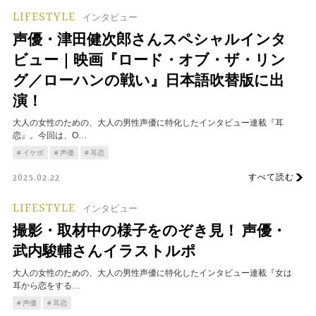
LIFESTYLE
インタビュー
声優・津田健次郎さんスペシャルインタ
ビュー｜映画『ロード・オブ・ザ・リン
グ／ローハンの戦い』日本語吹替版に出
演！
大人の女性のための、大人の男性声優に特化したインタビュー連載『耳
恋』。今回は、O…
イケボ
声優
耳恋
すべて読む
2025.02.22
LIFESTYLE
インタビュー
撮影・取材中の様子をのぞき見！ 声優・
武内駿輔さんイラストルポ
大人の女性のための、大人の男性声優に特化したインタビュー連載『女は
耳から恋をする…
声優
耳恋