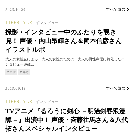
すべて読む
2023.10.20
LIFESTYLE
インタビュー
撮影・インタビュー中のふたりを覗き
見！ 声優・内山昂輝さん＆岡本信彦さん
イラストルポ
大人の女性誌による、大人の女性のための、大人の男性声優に特化したイ
ンタビュー連載…
声優
耳恋
すべて読む
2023.09.16
LIFESTYLE
インタビュー
TVアニメ『るろうに剣心 －明治剣客浪漫
譚－』出演中！ 声優・斉藤壮馬さん＆八代
拓さんスペシャルインタビュー