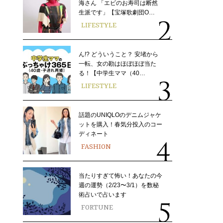
海さん 「エビのお寿司は断然
生派です」【宝塚歌劇団O…
LIFESTYLE
ん!? どういうこと？ 安堵から
一転、女の勘はほぼほぼ当た
る！【中学生ママ（40…
LIFESTYLE
話題のUNIQLOのデニムジャケ
ットを購入！春気分投入のコー
ディネート
FASHION
当たりすぎて怖い！あなたの今
週の運勢（2/23〜3/1）を数秘
術占いで占います
FORTUNE