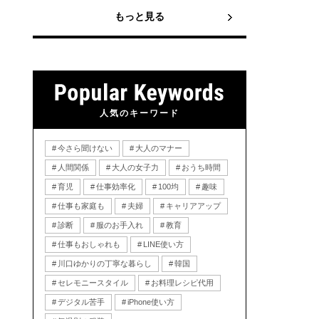
もっと見る
人気のキーワード
今さら聞けない
大人のマナー
人間関係
大人の女子力
おうち時間
育児
仕事効率化
100均
趣味
仕事も家庭も
夫婦
キャリアアップ
診断
服のお手入れ
教育
仕事もおしゃれも
LINE使い方
川口ゆかりの丁寧な暮らし
韓国
セレモニースタイル
お料理レシピ代用
デジタル苦手
iPhone使い方