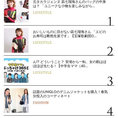
元タカラジェンヌ 凪七瑠海さんのバッグの中身
は？ 「ユニークな小物を楽しみながら…
LIFESTYLE
おいしいものに目がない凪七瑠海さん 「エビの
お寿司は断然生派です」【宝塚歌劇団O…
LIFESTYLE
ん!? どういうこと？ 安堵から一転、女の勘はほ
ぼほぼ当たる！【中学生ママ（40…
LIFESTYLE
話題のUNIQLOのデニムジャケットを購入！春気
分投入のコーディネート
FASHION