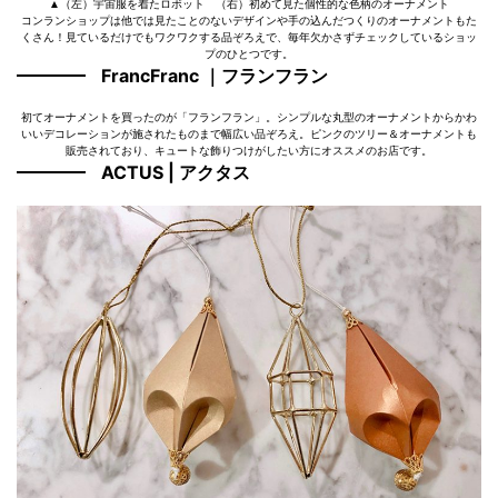
▲（左）宇宙服を着たロボット （右）初めて見た個性的な色柄のオーナメント
コンランショップは他では見たことのないデザインや手の込んだつくりのオーナメントもた
くさん！見ているだけでもワクワクする品ぞろえで、毎年欠かさずチェックしているショッ
プのひとつです。
FrancFranc ｜フランフラン
初てオーナメントを買ったのが「フランフラン」。シンプルな丸型のオーナメントからかわ
いいデコレーションが施されたものまで幅広い品ぞろえ。ピンクのツリー＆オーナメントも
販売されており、キュートな飾りつけがしたい方にオススメのお店です。
ACTUS |
アクタス