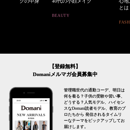
中身
40代の小顔メイク
心地よくいられる
とは
BEAUTY
FASHION
【登録無料】
Domaniメルマガ会員募集中
管理職世代の通勤コーデ、明日は
何を着る？子供の受験や習い事、
どうする？人気モデル、ハイセン
スなDomani読者モデル、教育のプ
ロたちから 発信されるタイムリ
ーなテーマをピックアップしてお
届けします。