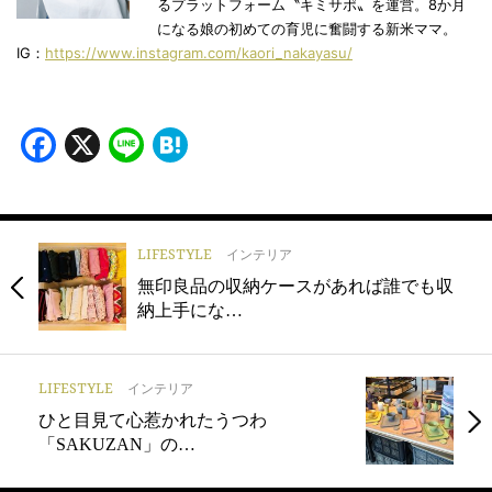
るプラットフォーム〝キミサポ〟を運営。8か月
になる娘の初めての育児に奮闘する新米ママ。
IG：
https://www.instagram.com/kaori_nakayasu/
Facebook
X
Line
Hatena
LIFESTYLE
インテリア
無印良品の収納ケースがあれば誰でも収
納上手にな…
LIFESTYLE
インテリア
ひと目見て心惹かれたうつわ
「SAKUZAN」の…