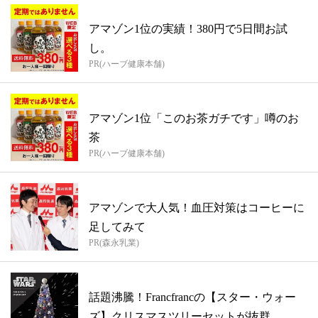
アマゾン1位の実績！380円で5日間お試
し。
PR(ハーブ健康本舗)
アマゾン1位「このお茶ガチです」噂のお
茶
PR(ハーブ健康本舗)
アマゾンで大人気！血圧対策はコーヒーに
足してみて
PR(森永乳業)
話題沸騰！Francfrancの【スター・ウォー
ズ】クリスマスツリーセットが抜群...