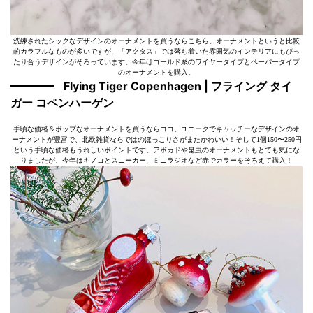
洗練されたシックなデザインのオーナメントを買うならこちら。オーナメントというと比較
的カラフルなものが多いですが、「アクタス」では落ち着いた雰囲気のインテリアにもぴっ
たり合うデザインがそろっています。今年はゴールド系のワイヤータイプとペーパータイプ
のオーナメントを購入。
Flying Tiger Copenhagen | フライング タイ
ガー コペンハーゲン
手頃な価格＆ポップなオーナメントを買うならココ。ユニークでキャッチーなデザインのオ
ーナメントが豊富で、北欧雑貨ならではのほっこりさがまたかわいい！そして1個150〜250円
という手頃な価格もうれしいポイントです。アボカドや昆虫のオーナメントもとても気にな
りましたが、今年はキノコとスニーカー、ミニラジオなど赤でカラーをそろえて購入！