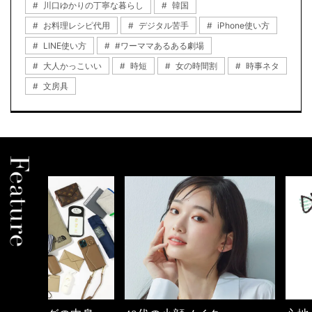
川口ゆかりの丁寧な暮らし
韓国
お料理レシピ代用
デジタル苦手
iPhone使い方
LINE使い方
#ワーママあるある劇場
大人かっこいい
時短
女の時間割
時事ネタ
文房具