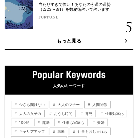
当たりすぎて怖い！あなたの今週の運勢
（2/23〜3/1）を数秘術占いで占います
FORTUNE
もっと見る
人気のキーワード
今さら聞けない
大人のマナー
人間関係
大人の女子力
おうち時間
育児
仕事効率化
100均
趣味
仕事も家庭も
夫婦
キャリアアップ
診断
仕事もおしゃれも