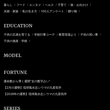
暮らし
フード
エンタメ
ヘルス
子育て
旅・お出かけ
/
/
/
/
/
/
夫婦・家族
私の生き方
100人アンケート
贈り物
/
/
/
/
EDUCATION
子供の五感を育てる
学校行事コーデ
教育現場より
子供の習い事
/
/
/
/
子供の進路・学校
/
MODEL
FORTUNE
運命数から導く週間“女の数字占い”
【2月の運勢】琉球風水志シウマの九星気学
【2026年の運勢】琉球風水志シウマの九星気学
SERIES