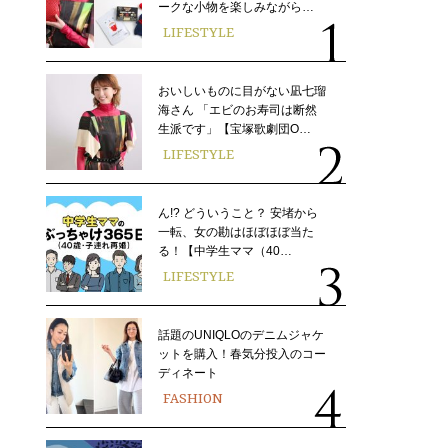
ークな小物を楽しみながら…
LIFESTYLE
おいしいものに目がない凪七瑠
海さん 「エビのお寿司は断然
生派です」【宝塚歌劇団O…
LIFESTYLE
ん!? どういうこと？ 安堵から
一転、女の勘はほぼほぼ当た
る！【中学生ママ（40…
LIFESTYLE
話題のUNIQLOのデニムジャケ
ットを購入！春気分投入のコー
ディネート
FASHION