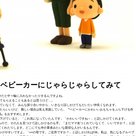
をベビーカーにじゃらじゃらしてみて
けだと中々輪に入れなかったりするんですよね。
てもらえることもあるとは思うけど…。
ていなくて、みんな探り合いやから、いきなり話しかけてもだいたい仲良くなれます。
たらいいけど、難しい場合は私も実践していた、〝ベビーカーにかわいいおもちゃをぶら下げる作
戦〟をおすすめします。
下げていると、「これ気になっていたんです」「かわいいですね～」と話しかけてくれます。
るので、その人を見つけて話しかけるのも手。「まだママ友つくれていなくて、いいですか？」と話
てくれたりします。どこにでも仲介業者みたいな親切な人がいるもんです。
けやすいですよ。「○○の母です。ご近所ですか？」と話しかければOK。私は、気になるグループ