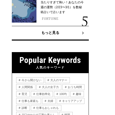
当たりすぎて怖い！あなたの今
週の運勢（2/23〜3/1）を数秘
術占いで占います
FORTUNE
もっと見る
人気のキーワード
今さら聞けない
大人のマナー
人間関係
大人の女子力
おうち時間
育児
仕事効率化
100均
趣味
仕事も家庭も
夫婦
キャリアアップ
診断
仕事もおしゃれも
川口ゆかりの丁寧な暮らし
韓国