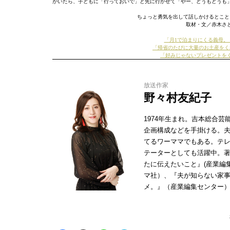
がいたら、子どもに「行っておいで」と先に行かせて「やー、どうもどうも
ちょっと勇気を出して話しかけるとこ
取材・文／赤木さ
「月1で泊まりにくる義母。
「帰省のたびに大量のお土産をく
「好みじゃないプレゼントを
放送作家
野々村友紀子
1974年生まれ。吉本総合
企画構成などを手掛ける。夫
てるワーママでもある。テ
テーターとしても活躍中。著
たに伝えたいこと』(産業編
マ社）、『夫が知らない家
メ。』（産業編集センター