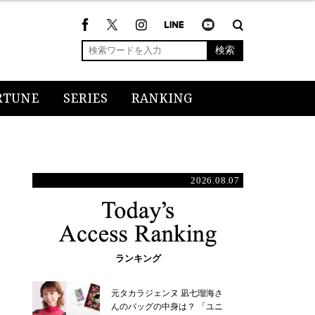
検索
RTUNE
SERIES
RANKING
2026.08.07
ランキング
元タカラジェンヌ 凪七瑠海さ
んのバッグの中身は？ 「ユニ