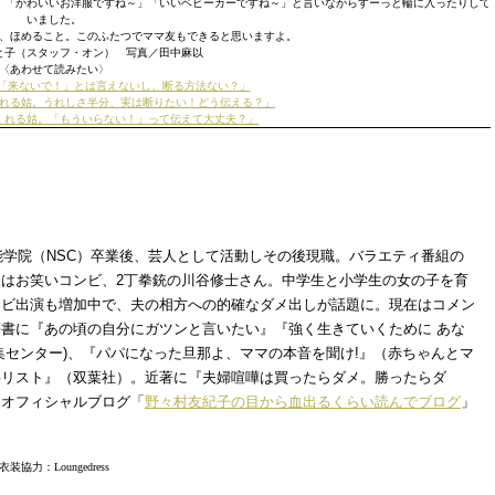
」「かわいいお洋服ですね～」「いいベビーカーですね～」と言いながらすーっと輪に入ったりして
いました。
と、ほめること。このふたつでママ友もできると思いますよ。
と子（スタッフ・オン） 写真／田中麻以
〈あわせて読みたい〉
「来ないで！」とは言えないし、断る方法ない？」
れる姑。うれしさ半分、実は断りたい！どう伝える？」
くれる姑。「もういらない！」って伝えて大丈夫？」
芸能学院（NSC）卒業後、芸人として活動しその後現職。バラエティ番組の
はお笑いコンビ、2丁拳銃の川谷修士さん。中学生と小学生の女の子を育
レビ出演も増加中で、夫の相方への的確なダメ出しが話題に。現在はコメン
書に『あの頃の自分にガツンと言いたい』『強く生きていくために あな
集センター)、『パパになった旦那よ、ママの本音を聞け!』（赤ちゃんとマ
事リスト』（双葉社）。近著に『夫婦喧嘩は買ったらダメ。勝ったらダ
）オフィシャルブログ「
野々村友紀子の目から血出るくらい読んでブログ
」
衣装協力：Loungedress