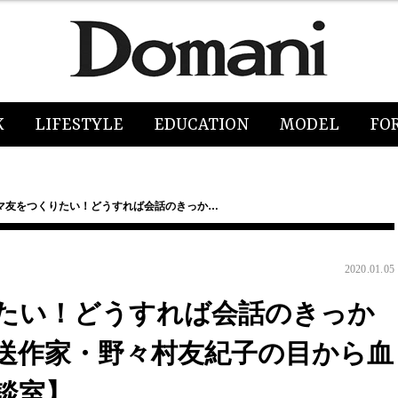
K
LIFESTYLE
EDUCATION
MODEL
FO
マ友をつくりたい！どうすれば会話のきっか…
2020.01.05
たい！どうすれば会話のきっか
送作家・野々村友紀子の目から血
談室】