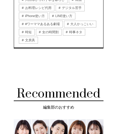
お料理レシピ代用
デジタル苦手
iPhone使い方
LINE使い方
#ワーママあるある劇場
大人かっこいい
時短
女の時間割
時事ネタ
文房具
Recommended
編集部のおすすめ