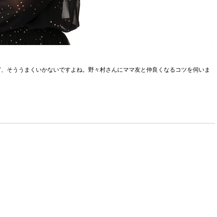
ど、そううまくいかないですよね。野々村さんにママ友と仲良くなるコツを伺いま