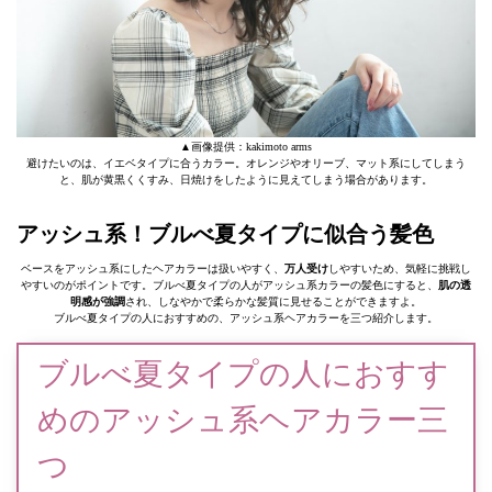
▲画像提供：kakimoto arms
避けたいのは、イエベタイプに合うカラー。オレンジやオリーブ、マット系にしてしまう
と、肌が黄黒くくすみ、日焼けをしたように見えてしまう場合があります。
アッシュ系！ブルべ夏タイプに似合う髪色
ベースをアッシュ系にしたヘアカラーは扱いやすく、
万人受け
しやすいため、気軽に挑戦し
やすいのがポイントです。ブルべ夏タイプの人がアッシュ系カラーの髪色にすると、
肌の透
明感が強調
され、しなやかで柔らかな髪質に見せることができますよ。
ブルべ夏タイプの人におすすめの、アッシュ系ヘアカラーを三つ紹介します。
ブルべ夏タイプの人におすす
めのアッシュ系ヘアカラー三
つ