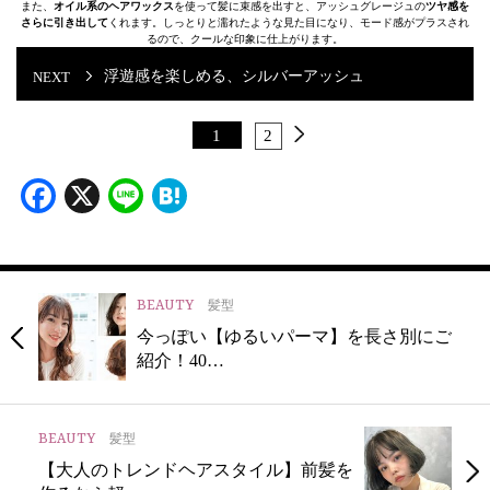
また、
オイル系のヘアワックス
を使って髪に束感を出すと、アッシュグレージュの
ツヤ感を
さらに引き出して
くれます。しっとりと濡れたような見た目になり、モード感がプラスされ
るので、クールな印象に仕上がります。
浮遊感を楽しめる、シルバーアッシュ
1
2
Facebook
X
Line
Hatena
BEAUTY
髪型
今っぽい【ゆるいパーマ】を長さ別にご
紹介！40…
BEAUTY
髪型
【大人のトレンドヘアスタイル】前髪を