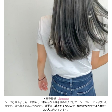
▲画像提供：
＠gene.nu
シックな暗色よりも、女性らしい柔らかな色味を求める人にはアッシュグレージュがぴった
りです。落ち着きのある色なので、
派手にし過ぎたくない人
や、
鮮やかなカラーは入れたく
ない人
に向いています。