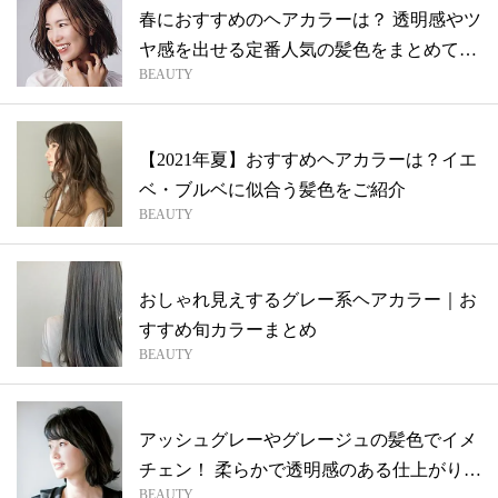
春におすすめのヘアカラーは？ 透明感やツ
ヤ感を出せる定番人気の髪色をまとめてご
BEAUTY
紹...
【2021年夏】おすすめヘアカラーは？イエ
ベ・ブルベに似合う髪色をご紹介
BEAUTY
おしゃれ見えするグレー系ヘアカラー｜お
すすめ旬カラーまとめ
BEAUTY
アッシュグレーやグレージュの髪色でイメ
チェン！ 柔らかで透明感のある仕上がりに
BEAUTY