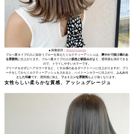
▲画像提供：
＠moriya.hayata
ブルべ夏タイプの人に似合うブルーを加えたミルクティーアッシュは、
爽やかで抜け感のあ
る雰囲気
に仕上がります。ブルべ夏タイプの人の
肌色と馴染みがよく
、透明感を演出できる
ので、トライしやすいカラーです。
ブリーチをせずにヘアカラーすると、くすみ感のあるダークトーンに仕上がりますが、ブリ
ーチをしてからミルクティーアッシュを入れると、ハイトーンカラーに仕上がり、
ふんわり
とした印象
です。透明感に加え、
フェミニンな雰囲気
もより強くなります。
女性らしい柔らかな質感、アッシュグレージュ