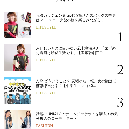
元タカラジェンヌ 凪七瑠海さんのバッグの中身
は？ 「ユニークな小物を楽しみながら…
LIFESTYLE
おいしいものに目がない凪七瑠海さん 「エビの
お寿司は断然生派です」【宝塚歌劇団O…
LIFESTYLE
ん!? どういうこと？ 安堵から一転、女の勘はほ
ぼほぼ当たる！【中学生ママ（40…
LIFESTYLE
話題のUNIQLOのデニムジャケットを購入！春気
分投入のコーディネート
FASHION