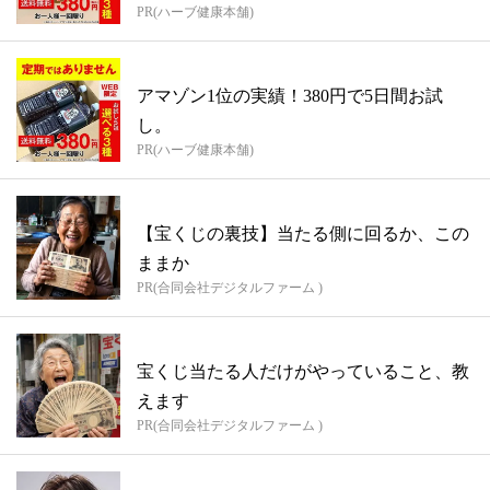
PR(ハーブ健康本舗)
アマゾン1位の実績！380円で5日間お試
し。
PR(ハーブ健康本舗)
【宝くじの裏技】当たる側に回るか、この
ままか
PR(合同会社デジタルファーム )
宝くじ当たる人だけがやっていること、教
えます
PR(合同会社デジタルファーム )