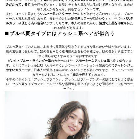
みがかっている
特徴を持っています。日焼けをすると赤みが出るだけで黒くならず、血色が
悪く見えがちな点も、判断するポイントです。
また、ゴールド系よりも
シルバー系のアクセサリー
の方が似合うと言われています。ブルー
ベースと言われるだけあって、青を中心とした
寒色系カラー
が似合いやすく、中でも
パステ
ルカラー
や
優しく淡い色合い
がぴったりです。本人の雰囲気から、
清楚で上品な印象
を持た
れる傾向があります。
■ブルベ夏タイプにはアッシュ系ヘアが似合う
ブルべ夏タイプの人には、本来持つ雰囲気を引き立てるような柔らかい色味が似合います。
肌の透明感に合わせて、髪の色も同じく透明感のあるものを選ぶか、肌の色を引き立ててく
れる柔らかなくすみカラーがおすすめです。
ピンク・ブルー・ラベンダー系
のカラーのほか、
スモーキーなアッシュ系
も良く似合いま
す。とくにアッシュ系は取り入れやすく、カラーバリエーションも豊富なので
チャレンジし
やすいカラー
です。日本人の髪色は赤みがかっていることが多いのですが、グレーベースの
カラーを入れることによって
赤みを抑えて
くれます。
今年のイチオシは「アッシュブラウン」。アッシュはブルーアンダーの肌にとてもよく似合
い、ブルベ夏タイプのフェミニンで上品な雰囲気を底上げするような透明感たっぷりのカラ
ーです。