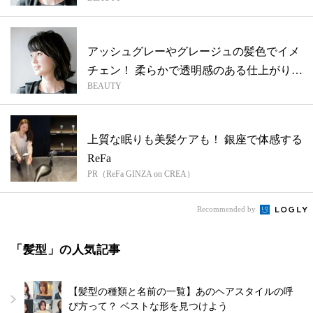
◎
アッシュグレーやグレージュの髪色でイメ
チェン！ 柔らかで透明感のある仕上がりに
BEAUTY
◎
上質な眠りも美髪ケアも！ 銀座で体感する
ReFa
PR（ReFa GINZA on CREA）
Recommended by
「髪型」の人気記事
【髪型の種類と名前の一覧】あのヘアスタイルの呼
び方って？ ベストな形を見つけよう