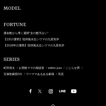
MODEL
FORTUNE
運命数から導く週間“女の数字占い”
【2月の運勢】琉球風水志シウマの九星気学
【2026年の運勢】琉球風水志シウマの九星気学
SERIES
町田啓太
お受験ママの相談室
editor_kao
こじらせ男
/
/
/
/
宝塚歌劇団OG
ワーママあるある劇場
耳恋
/
/