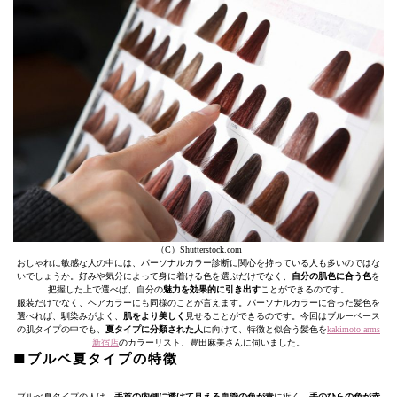
（C）Shutterstock.com
おしゃれに敏感な人の中には、パーソナルカラー診断に関心を持っている人も多いのではな
いでしょうか。好みや気分によって身に着ける色を選ぶだけでなく、
自分の肌色に合う色
を
把握した上で選べば、自分の
魅力を効果的に引き出す
ことができるのです。
服装だけでなく、ヘアカラーにも同様のことが言えます。パーソナルカラーに合った髪色を
選べれば、馴染みがよく、
肌をより美しく
見せることができるのです。今回はブルーベース
の肌タイプの中でも、
夏タイプに分類された人
に向けて、特徴と似合う髪色を
kakimoto arms
新宿店
のカラーリスト、豊田麻美さんに伺いました。
■ブルベ夏タイプの特徴
ブルべ夏タイプの人は、
手首の内側に透けて見える血管の色が青
に近く、
手のひらの色が赤