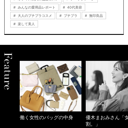
みんなの愛用品レポート
40代美容
大人のプチプラコスメ
プチプラ
無印良品
楽して美人
中身
優木まおみさん「女の時間
【ワーママのきれ
割。」
ュアル通勤】