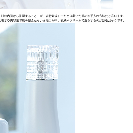
て肌の内側から保湿すること」が、試行錯誤してたどり着いた肌のお手入れ方法だと言います。
化粧水や美容液で肌を整えたら、保湿力が高い乳液やクリームで蓋をするのが鉄板だそうです。