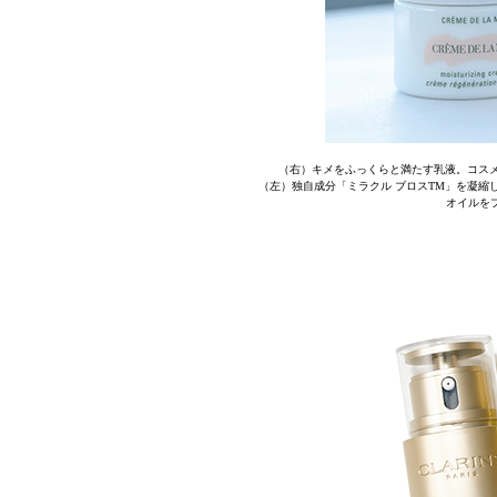
（右）キメをふっくらと満たす乳液。コスメデコルテ
（左）独自成分「ミラクル ブロスTM」を凝縮したク
オイルを