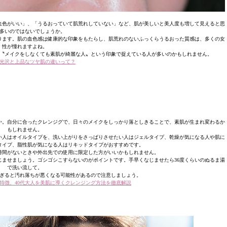
血色がいい」、「うるおっていて肌荒れしていない」など、肌が美しいと美人度も増して見えると思
多いのではないでしょうか。
ります。肌の血色感は健康的な印象をもたらし、肌荒れのないふっくらうるおった質感は、多くの女
性が憧れますよね。
〝メイクをしなくても素肌が綺麗な人〟という印象で捉えている人が多いのかもしれません。
光沢と上品なツヤ肌の違いって？
か。自分に合ったクレンジグで、日々のメイクをしっかり落としきることで、素肌が生まれ変わるか
もしれません。
い人はオイルタイプを、洗い上がりをさっぱりさせたい人はジェルタイプ、乾燥が気になる人や肌に
タイプ、脂性肌が気になる人はリキッドタイプがおすすめです。
時間がないときや外出先での使用に限定した方がいいかもしれません。
ませましょう。ゴシゴシこすらないのがポイントです。手早くなじませたら36度くらいのぬるま湯
で洗い流して。
ぎると汚れ落ちが悪くなる可能性があるので注意しましょう。
や特徴、40代大人を美肌に導くクレンジング方法を徹底解説