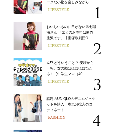
ークな小物を楽しみながら…
LIFESTYLE
おいしいものに目がない凪七瑠
海さん 「エビのお寿司は断然
生派です」【宝塚歌劇団O…
LIFESTYLE
ん!? どういうこと？ 安堵から
一転、女の勘はほぼほぼ当た
る！【中学生ママ（40…
LIFESTYLE
話題のUNIQLOのデニムジャケ
ットを購入！春気分投入のコー
ディネート
FASHION