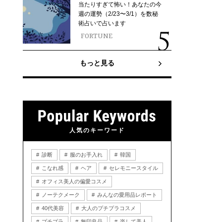
当たりすぎて怖い！あなたの今
週の運勢（2/23〜3/1）を数秘
術占いで占います
FORTUNE
もっと見る
人気のキーワード
診断
服のお手入れ
韓国
こなれ感
ヘア
セレモニースタイル
オフィス美人の偏愛コスメ
ノーテクメーク
みんなの愛用品レポート
40代美容
大人のプチプラコスメ
プチプラ
無印良品
楽して美人