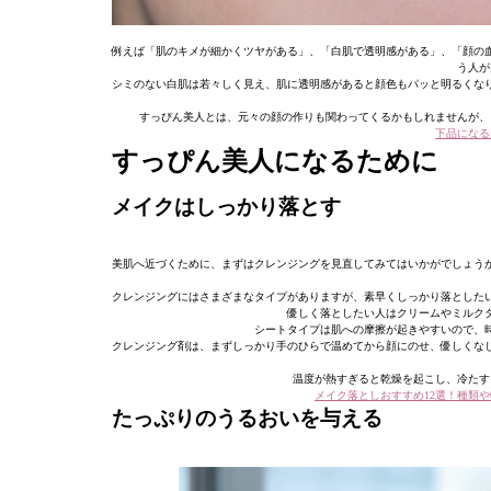
例えば「肌のキメが細かくツヤがある」、「白肌で透明感がある」、「顔の
う人が
シミのない白肌は若々しく見え、肌に透明感があると顔色もパッと明るくな
すっぴん美人とは、元々の顔の作りも関わってくるかもしれませんが、
下品になる
すっぴん美人になるために
メイクはしっかり落とす
美肌へ近づくために、まずはクレンジングを見直してみてはいかがでしょう
クレンジングにはさまざまなタイプがありますが、素早くしっかり落とした
優しく落としたい人はクリームやミルク
シートタイプは肌への摩擦が起きやすいので、
クレンジング剤は、まずしっかり手のひらで温めてから顔にのせ、優しくなじ
温度が熱すぎると乾燥を起こし、冷たす
メイク落としおすすめ12選！種類
たっぷりのうるおいを与える