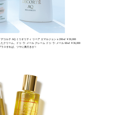
 AQ ミリオリティ リペア エマルジョン n 200㎖ ￥30,000
リーム。ドゥ･ラ･メール クレーム ドゥ･ラ･メール 60㎖ ￥36,000
プラスすれば、ツヤに奥行きが！