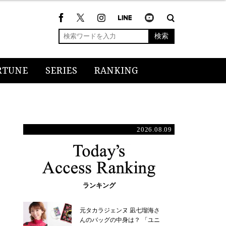
検索
RTUNE
SERIES
RANKING
2026.08.09
ランキング
元タカラジェンヌ 凪七瑠海さ
んのバッグの中身は？ 「ユニ