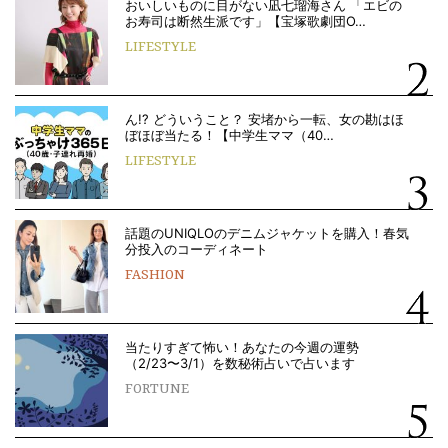
おいしいものに目がない凪七瑠海さん 「エビの
お寿司は断然生派です」【宝塚歌劇団O…
LIFESTYLE
ん!? どういうこと？ 安堵から一転、女の勘はほ
ぼほぼ当たる！【中学生ママ（40…
LIFESTYLE
話題のUNIQLOのデニムジャケットを購入！春気
分投入のコーディネート
FASHION
当たりすぎて怖い！あなたの今週の運勢
（2/23〜3/1）を数秘術占いで占います
FORTUNE