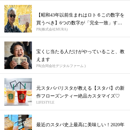
【昭和43年以前生まれはロト６この数字を
買うべき】6つの数字が「完全一致」する
PR(株式会社MURA)
方...
宝くじ当たる人だけがやっていること、教
えます
PR(合同会社デジタルファーム )
元スタババリスタが教える【スタバ】の新
作フローズンティー絶品カスタマイズ♡
LIFESTYLE
最近のスタバ史上最高に美味しい！2020年