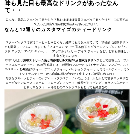
味も見た目も最高なドリンクがあったなん
て・・
みんな、元気にスタバってるかしら？私もほぼほぼ毎日スタバってるんだけど、この前初め
て入ったお店で運命的な出会いがあったのよ♡。
なんと12通りのカスタマイズのティードリンク
スターバックスは実はコーヒーと同じくらい紅茶にも力を入れていて、積極的に紅茶ドリン
クも開発しているの。今までも「フローズン ティー 香る煎茶 × グリーンアップル」や「ベイ
クド アップル アイス ティー」、「アップル ジェリー アイス ティー」など、どれも美味しい
印象があるのよね。
昨年11月より
渋谷ストリーム店と表参道ヒルズ店の2店舗限定ドリンク
として登場した「フル
ーツスムースティー」（680円/税抜）は、3種類のフルーツ（パイナップル、マンゴー、スト
ロベリー）と4種類のティー（ブラックティー、パッションティー 、カモミールティー。ミン
トシトラスティー）から自由に組み合わせて化すマイズが楽しめるの！
好きなフルーツとティーのボディー（フラペチーノ）の上には、ふわふわで甘さスッキリな
ヨーグルトのムースフォーム、フローズンフルーツ、蜂蜜がトッピング。カラフルなボディ
と真っ白なフォーム部分とのコントラストもとっても綺麗なの。