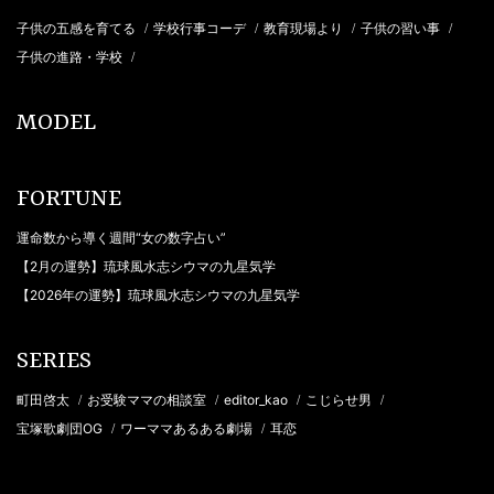
子供の五感を育てる
学校行事コーデ
教育現場より
子供の習い事
/
/
/
/
子供の進路・学校
/
MODEL
FORTUNE
運命数から導く週間“女の数字占い”
【2月の運勢】琉球風水志シウマの九星気学
【2026年の運勢】琉球風水志シウマの九星気学
SERIES
町田啓太
お受験ママの相談室
editor_kao
こじらせ男
/
/
/
/
宝塚歌劇団OG
ワーママあるある劇場
耳恋
/
/