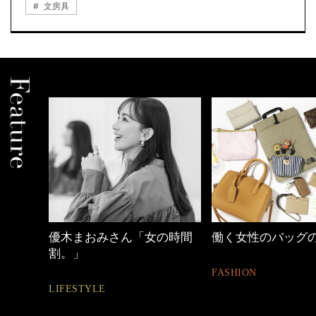
文房具
の時間
働く女性のバッグの中身
40代の小顔メイク
FASHION
BEAUTY