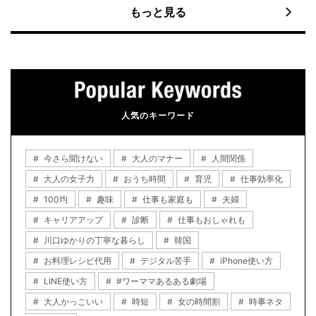
もっと見る
人気のキーワード
今さら聞けない
大人のマナー
人間関係
大人の女子力
おうち時間
育児
仕事効率化
100均
趣味
仕事も家庭も
夫婦
キャリアアップ
診断
仕事もおしゃれも
川口ゆかりの丁寧な暮らし
韓国
お料理レシピ代用
デジタル苦手
iPhone使い方
LINE使い方
#ワーママあるある劇場
大人かっこいい
時短
女の時間割
時事ネタ