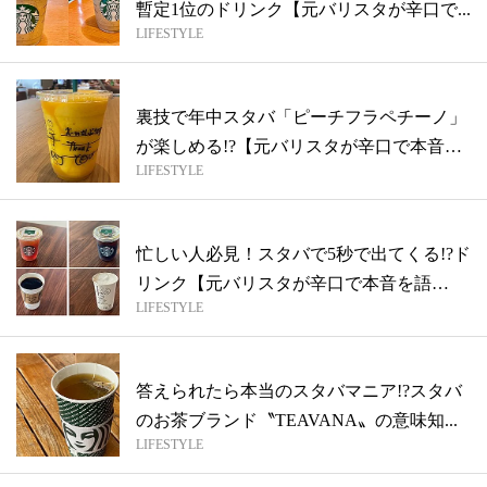
暫定1位のドリンク【元バリスタが辛口で...
LIFESTYLE
裏技で年中スタバ「ピーチフラペチーノ」
が楽しめる!?【元バリスタが辛口で本音を
LIFESTYLE
語...
忙しい人必見！スタバで5秒で出てくる!?ド
リンク【元バリスタが辛口で本音を語
LIFESTYLE
る！...
答えられたら本当のスタバマニア!?スタバ
のお茶ブランド〝TEAVANA〟の意味知...
LIFESTYLE