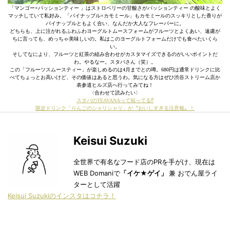
「マンゴー×パッションティー 」はストロベリーの甘酸さがパッションティー の酸味とよく
マッチしていて私好み。「パイナップル×カモミール」もカモミールのスッキリとした香りが
パイナップルともよく合い、なんだか大人なフレーバーに。
どちらも、上に注がれるふわふわヨーグルトムースフォームがフルーツとよくあい、遠慮が
ちに言っても、めっちゃ美味しいの。私はこのヨーグルトフォームだけでも食べたいくら
い。
そしてなにより、フルーツと紅茶の組み合わせがカスタマイズできるのがいいポイントだ
わ。やるなー。スタバさん（笑）。
この「フルーツスムースティー」が楽しめるのは4月までとの噂。680円は通常ドリンクに比
べてちょっとお高いけど、その価値はあると思うわ。気になる方はぜひ渋谷ストリーム店か
表参道ヒルズ店へ行ってみてね！
〈合わせて読みたい〉
スタバのTEAVANAって知ってる⁉︎
限定ドリンク「りんごのシャリシャリ」が〝おいしすぎる注意報〟！
Keisui Suzuki
全世界で有名なフード店のPRを手がけ、現在は
WEB Domaniで
「イケ★ゲイ」
兼 おでん屋ライ
ターとして活躍
Keisui Suzukiのインスタはコチラ！