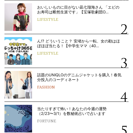
おいしいものに目がない凪七瑠海さん 「エビの
お寿司は断然生派です」【宝塚歌劇団O…
LIFESTYLE
ん!? どういうこと？ 安堵から一転、女の勘はほ
ぼほぼ当たる！【中学生ママ（40…
LIFESTYLE
話題のUNIQLOのデニムジャケットを購入！春気
分投入のコーディネート
FASHION
当たりすぎて怖い！あなたの今週の運勢
（2/23〜3/1）を数秘術占いで占います
FORTUNE