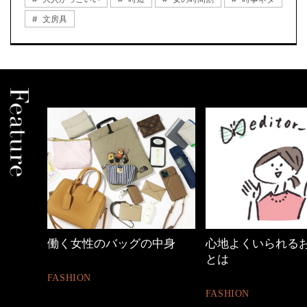
文房具
中身
心地よくいられるおしゃれ
40代の小顔メイク
とは
BEAUTY
FASHION