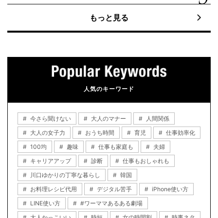
もっと見る
人気のキーワード
今さら聞けない
大人のマナー
人間関係
大人の女子力
おうち時間
育児
仕事効率化
100均
趣味
仕事も家庭も
夫婦
キャリアアップ
診断
仕事もおしゃれも
川口ゆかりの丁寧な暮らし
韓国
お料理レシピ代用
デジタル苦手
iPhone使い方
LINE使い方
#ワーママあるある劇場
大人かっこいい
時短
女の時間割
時事ネタ