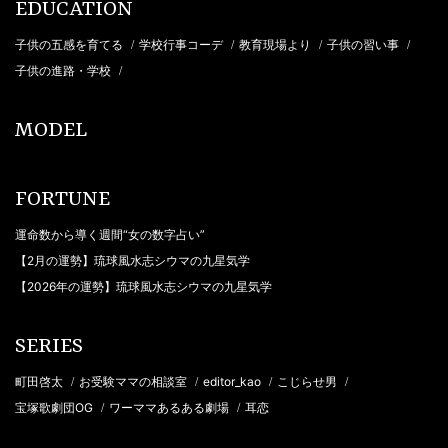
EDUCATION
子供の五感を育てる
学校行事コーデ
教育現場より
子供の習い事
/
/
/
/
子供の進路・学校
/
MODEL
FORTUNE
運命数から導く週間“女の数字占い”
【2月の運勢】琉球風水志シウマの九星気学
【2026年の運勢】琉球風水志シウマの九星気学
SERIES
町田啓太
お受験ママの相談室
editor_kao
こじらせ男
/
/
/
/
宝塚歌劇団OG
ワーママあるある劇場
耳恋
/
/