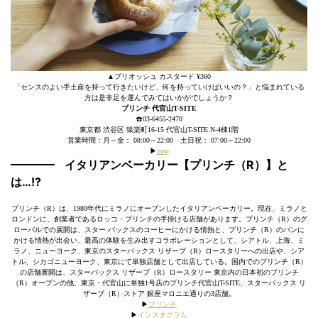
▲ブリオッシュ カスタード ¥360
「センスのよい手土産を持って行きたいけど、何を持っていけばいいの？」と悩まれている
方は是非足を運んでみてはいかがでしょうか？
プリンチ 代官山T-SITE
☎️03-6455-2470
東京都 渋谷区 猿楽町16-15 代官山T-SITE N-4棟1階
営業時間：月～金： 08:00～22:00 土日祝： 07:00～22:00
▶︎
map
イタリアンベーカリー【プリンチ（R）】と
は…!?
プリンチ（R）は、1980年代にミラノにオープンしたイタリアンベーカリー。現在、ミラノと
ロンドンに、創業者であるロッコ・プリンチの手掛ける店舗があります。プリンチ（R）のグ
ローバルでの展開は、スター バックスのコーヒーにかける情熱と、プリンチ（R）のパンに
かける情熱が出会い、最高の体験を生み出すコラボレーションとして、シアトル、上海、ミ
ラノ、ニューヨーク、東京のスターバックス リザーブ（R）ロースタリーへの出店や、シア
トル、シカゴニューヨーク、東京にて単独店舗として出店している。国内でのプリンチ（R）
の店舗展開は、スターバックス リザーブ（R）ロースタリー 東京内の日本初のプリンチ
（R）オープンの他、東京・代官山に単独1号店のプリンチ代官山T-SITE、スターバックス リ
ザーブ（R）ストア 銀座マロニエ通りの3店舗。
▶︎
プリンチ
▶︎
インスタグラム