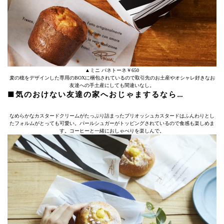
▲ミニ パネトーネ￥650
麦の穂をデザインした専用のBOXに梱包されているので取引先のお土産やオシャレ好きなお
友達への手土産にしても間違いなし。
■気のおけない友達の家へおじゃまするなら…
なめらかなカスタードクリームがたっぷり詰まったブリオッシュカスタードはふんわりとし
たフォルムがとっても可愛い。パールシュガーがトッピングされているので食感も楽しめま
す。コーヒーと一緒におしゃべりを楽しんで。