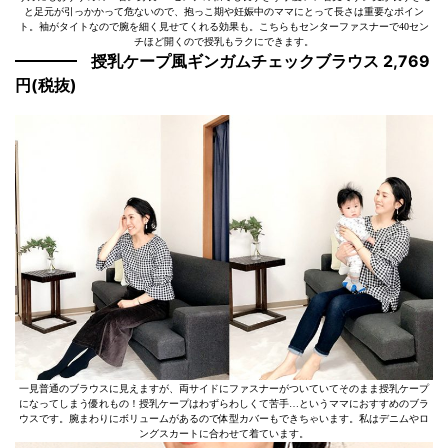
と足元が引っかかって危ないので、抱っこ期や妊娠中のママにとって長さは重要なポイン
ト。袖がタイトなので腕を細く見せてくれる効果も。こちらもセンターファスナーで40セン
チほど開くので授乳もラクにできます。
授乳ケープ風ギンガムチェックブラウス 2,769
円(税抜)
一見普通のブラウスに見えますが、両サイドにファスナーがついていてそのまま授乳ケープ
になってしまう優れもの！授乳ケープはわずらわしくて苦手…というママにおすすめのブラ
ウスです。腕まわりにボリュームがあるので体型カバーもできちゃいます。私はデニムやロ
ングスカートに合わせて着ています。