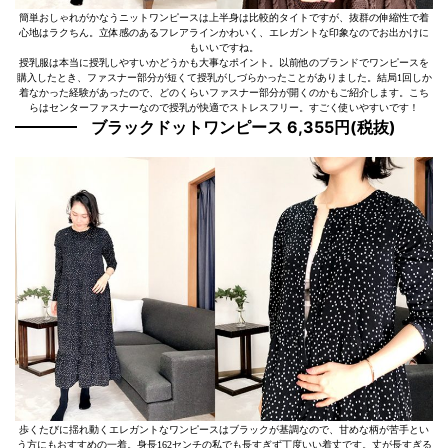
簡単おしゃれがかなうニットワンピースは上半身は比較的タイトですが、抜群の伸縮性で着
心地はラクちん。立体感のあるフレアラインかわいく、エレガントな印象なのでお出かけに
もいいですね。
授乳服は本当に授乳しやすいかどうかも大事なポイント。以前他のブランドでワンピースを
購入したとき、ファスナー部分が短くて授乳がしづらかったことがありました。結局1回しか
着なかった経験があったので、どのくらいファスナー部分が開くのかもご紹介します。こち
らはセンターファスナーなので授乳が快適でストレスフリー。すごく使いやすいです！
ブラックドットワンピース 6,355円(税抜)
歩くたびに揺れ動くエレガントなワンピースはブラックが基調なので、甘めな柄が苦手とい
う方にもおすすめの一着。身長162センチの私でも長すぎず丁度いい着丈です。丈が長すぎる