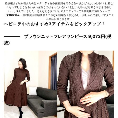
妊娠後まず私が悩んだのはマタニティ服や授乳服をそろえるべきかどうか。結局すぐに着な
くなってしまうならわざわざ買うのはもったいない！とはいえやっぱり動きやすさは欲し
い…と悩んでいました。そんなとき見つけたマタニティウェア&授乳服の通販ショップ
『
CHOCOA
』は比較的お手頃価格！これなら躊躇なく買えるし、おしゃれで楽しいマタニテ
ィ生活がおくれます。
ヘビロテ中のおすすめ3アイテムをピックアップ！
ブラウンニットフレアワンピース 9,073円(税
抜)