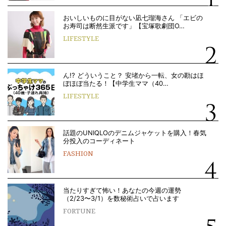
おいしいものに目がない凪七瑠海さん 「エビの
お寿司は断然生派です」【宝塚歌劇団O…
LIFESTYLE
ん!? どういうこと？ 安堵から一転、女の勘はほ
ぼほぼ当たる！【中学生ママ（40…
LIFESTYLE
話題のUNIQLOのデニムジャケットを購入！春気
分投入のコーディネート
FASHION
当たりすぎて怖い！あなたの今週の運勢
（2/23〜3/1）を数秘術占いで占います
FORTUNE