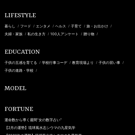
LIFESTYLE
暮らし
フード
エンタメ
ヘルス
子育て
旅・お出かけ
/
/
/
/
/
/
夫婦・家族
私の生き方
100人アンケート
贈り物
/
/
/
/
EDUCATION
子供の五感を育てる
学校行事コーデ
教育現場より
子供の習い事
/
/
/
/
子供の進路・学校
/
MODEL
FORTUNE
運命数から導く週間“女の数字占い”
【2月の運勢】琉球風水志シウマの九星気学