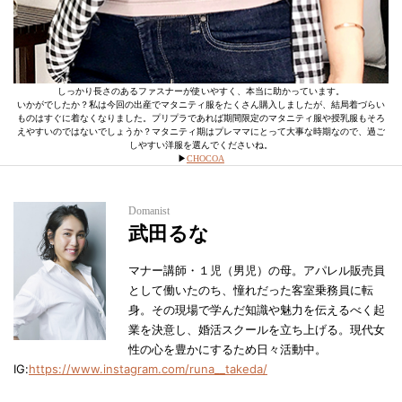
しっかり長さのあるファスナーが使いやすく、本当に助かっています。
いかがでしたか？私は今回の出産でマタニティ服をたくさん購入しましたが、結局着づらい
ものはすぐに着なくなりました。プリプラであれば期間限定のマタニティ服や授乳服もそろ
えやすいのではないでしょうか？マタニティ期はプレママにとって大事な時期なので、過ご
しやすい洋服を選んでくださいね。
▶︎
CHOCOA
Domanist
武田るな
マナー講師・１児（男児）の母。アパレル販売員
として働いたのち、憧れだった客室乗務員に転
身。その現場で学んだ知識や魅力を伝えるべく起
業を決意し、婚活スクールを立ち上げる。現代女
性の心を豊かにするため日々活動中。
IG:
https://www.instagram.com/runa__takeda/