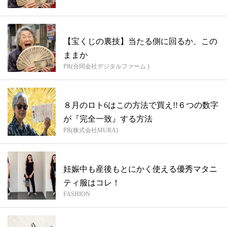
【宝くじの裏技】当たる側に回るか、この
ままか
PR(合同会社デジタルファーム )
８月のロト6はこの方法で買え!!６つの数字
が『完全一致』する方法
PR(株式会社MURA)
妊娠中も産後もとにかく使える優秀マタニ
ティ服はコレ！
FASHION