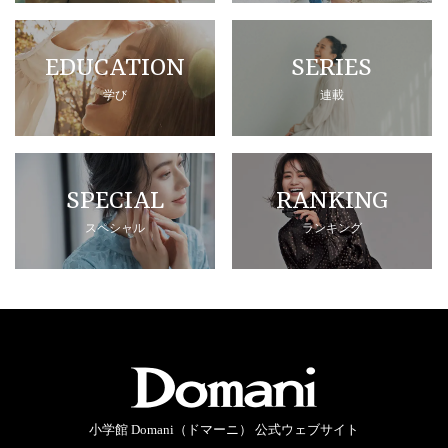
EDUCATION
SERIES
学び
連載
SPECIAL
RANKING
スペシャル
ランキング
小学館 Domani（ドマーニ） 公式ウェブサイト