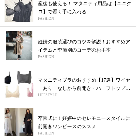
産後も使える！ マタニティ用品は【ユニク
ロ】で賢く手に入れる
FASHION
妊婦の服装選びのコツを解説！おすすめア
イテムと季節別のコーデのお手本
FASHION
マタニティブラのおすすめ【17選】ワイヤ
ーあり・なしから前開き・ハーフトップタ
LIFESTYLE
イ...
卒園式に！妊娠中のセレモニースタイルに
前開きワンピースのススメ
FASHION