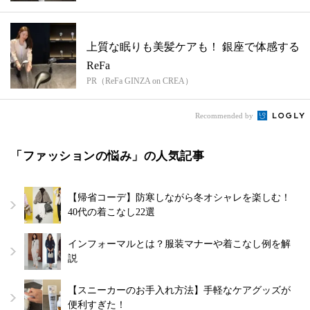
上質な眠りも美髪ケアも！ 銀座で体感する
ReFa
PR（ReFa GINZA on CREA）
Recommended by
「ファッションの悩み」の人気記事
【帰省コーデ】防寒しながら冬オシャレを楽しむ！
40代の着こなし22選
インフォーマルとは？服装マナーや着こなし例を解
説
【スニーカーのお手入れ方法】手軽なケアグッズが
便利すぎた！