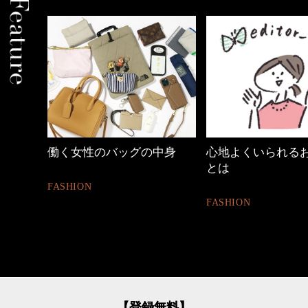
中身
心地よくいられるおしゃれ
【ワーママのきれ
とは
ュアル通勤】
FASHION
FASHION
【登録無料】