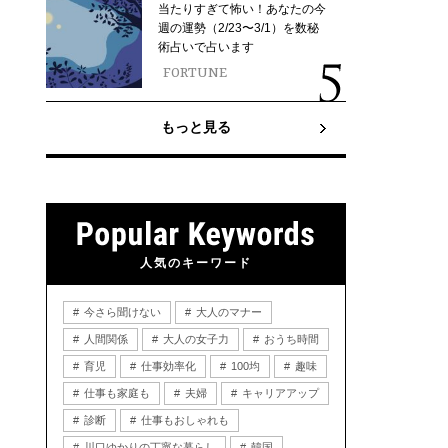
当たりすぎて怖い！あなたの今
週の運勢（2/23〜3/1）を数秘
術占いで占います
FORTUNE
もっと見る
人気のキーワード
今さら聞けない
大人のマナー
人間関係
大人の女子力
おうち時間
育児
仕事効率化
100均
趣味
仕事も家庭も
夫婦
キャリアアップ
診断
仕事もおしゃれも
川口ゆかりの丁寧な暮らし
韓国