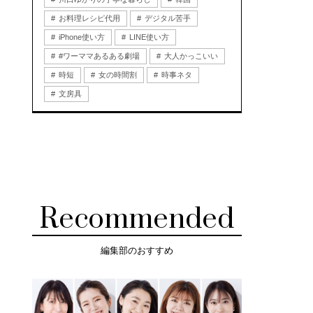
お料理レシピ代用
デジタル苦手
iPhone使い方
LINE使い方
#ワーママあるある劇場
大人かっこいい
時短
女の時間割
時事ネタ
文房具
Recommended
編集部のおすすめ