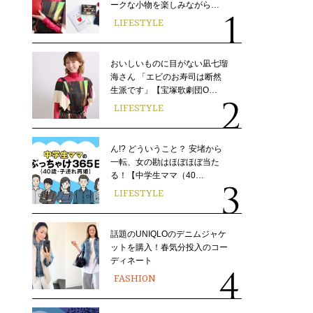
ークな小物を楽しみながら…
LIFESTYLE
おいしいものに目がない凪七瑠
海さん 「エビのお寿司は断然
生派です」【宝塚歌劇団O…
LIFESTYLE
ん!? どういうこと？ 安堵から
一転、女の勘はほぼほぼ当た
る！【中学生ママ（40…
LIFESTYLE
話題のUNIQLOのデニムジャケ
ットを購入！春気分投入のコー
ディネート
FASHION