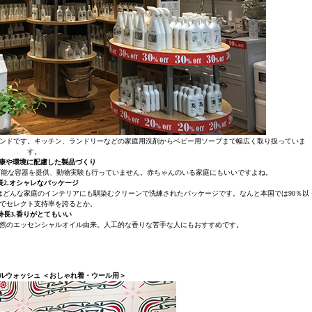
ブランドです。キッチン、ランドリーなどの家庭用洗剤からベビー用ソープまで幅広く取り扱っていま
す。
健康や環境に配慮した製品づくり
ル可能な容器を提供、動物実験も行っていません。赤ちゃんのいる家庭にもいいですよね。
長2.オシャレなパッケージ
どんな家庭のインテリアにも馴染むクリーンで洗練されたパッケージです。なんと本国では90％以
でセレクト支持率を誇るとか。
特長3.香りがとてもいい
然のエッセンシャルオイル由来。人工的な香りな苦手な人にもおすすめです。
ルウォッシュ ＜おしゃれ着・ウール用＞