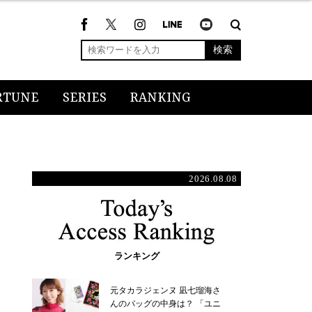
検索
RTUNE
SERIES
RANKING
2026.08.08
ランキング
元タカラジェンヌ 凪七瑠海さ
んのバッグの中身は？ 「ユニ