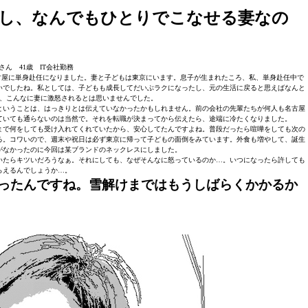
し、なんでもひとりでこなせる妻なの
さん 41歳 IT会社勤務
古屋に単身赴任になりました。妻と子どもは東京にいます。息子が生まれたころ、私、単身赴任中で
いでしたね。私としては、子どもも成長してだいぶラクになったし、元の生活に戻ると思えばなんと
、こんなに妻に激怒されるとは思いませんでした。
ということは、はっきりとは伝えていなかったかもしれません。前の会社の先輩たちが何人も名古屋
ていても通らないのは当然で。それを転職が決まってから伝えたら、途端に冷たくなりました。
まで何をしても受け入れてくれていたから、安心してたんですよね。普段だったら喧嘩をしても次の
る。コワいので、週末や祝日は必ず東京に帰って子どもの面倒をみています。外食も増やして、誕生
がなかったのに今回は某ブランドのネックレスにしました。
いたらキツいだろうなぁ。それにしても、なぜそんなに怒っているのか…。いつになったら許しても
らえるんでしょうか…。
ったんですね。雪解けまではもうしばらくかかるか