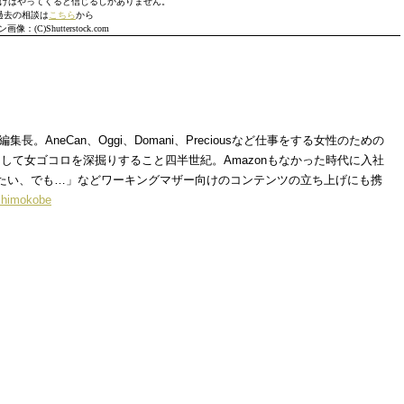
けはやってくると信じるしかありません。
過去の相談は
こちら
から
画像：(C)Shutterstock.com
i副編集長。AneCan、Oggi、Domani、Preciousなど仕事をする女性のための
して女ゴコロを深掘りすること四半世紀。Amazonもなかった時代に入社
たい、でも…」などワーキングマザー向けのコンテンツの立ち上げにも携
himokobe