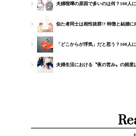
夫婦喧嘩の原因で多いのは何？100人
似た者同士は相性抜群!? 特徴と結婚
「どこからが浮気」だと思う？100人
夫婦生活における〝夜の営み〟の頻度は
Re