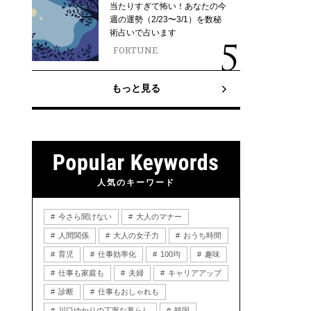
当たりすぎて怖い！あなたの今
週の運勢（2/23〜3/1）を数秘
術占いで占います
FORTUNE
もっと見る
人気のキーワード
今さら聞けない
大人のマナー
人間関係
大人の女子力
おうち時間
育児
仕事効率化
100均
趣味
仕事も家庭も
夫婦
キャリアアップ
診断
仕事もおしゃれも
川口ゆかりの丁寧な暮らし
韓国