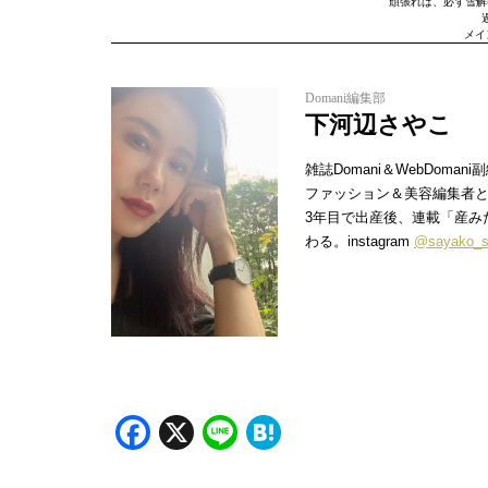
頑張れば、必ず雪解
メイン
Domani編集部
下河辺さやこ
雑誌Domani＆WebDoman
ファッション＆美容編集者と
3年目で出産後、連載「産み
わる。instagram
@sayako_s
Facebook
X
Line
Hatena