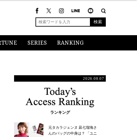
検索
RTUNE
SERIES
RANKING
2026.08.07
ランキング
元タカラジェンヌ 凪七瑠海さ
んのバッグの中身は？ 「ユニ