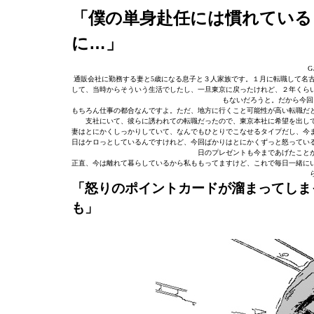
「僕の単身赴任には慣れている
に…」
G
通販会社に勤務する妻と5歳になる息子と３人家族です。１月に転職して名
して、当時からそういう生活でしたし、一旦東京に戻ったけれど、２年くら
もないだろうと。だから今回
もちろん仕事の都合なんですよ。ただ、地方に行くこと可能性が高い転職だ
支社にいて、彼らに誘われての転職だったので、東京本社に希望を出し
妻はとにかくしっかりしていて、なんでもひとりでこなせるタイプだし、今
日はケロっとしているんですけれど、今回ばかりはとにかくずっと怒ってい
日のプレゼントも今まであげたこと
正直、今は離れて暮らしているから私ももってますけど、これで毎日一緒に
「怒りのポイントカードが溜まってしま
も」