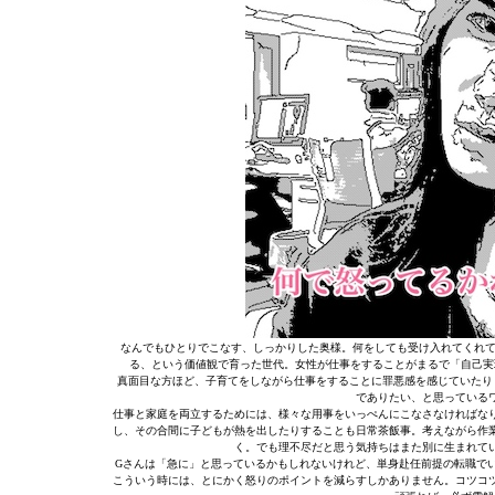
なんでもひとりでこなす、しっかりした奥様。何をしても受け入れてくれて
る、という価値観で育った世代。女性が仕事をすることがまるで「自己実
真面目な方ほど、子育てをしながら仕事をすることに罪悪感を感じていたり
でありたい、と思っている
仕事と家庭を両立するためには、様々な用事をいっぺんにこなさなければな
し、その合間に子どもが熱を出したりすることも日常茶飯事。考えながら作
く。でも理不尽だと思う気持ちはまた別に生まれて
Gさんは「急に」と思っているかもしれないけれど、単身赴任前提の転職で
こういう時には、とにかく怒りのポイントを減らすしかありません。コツコ