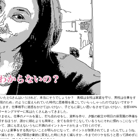
いたとGさんはいうけれど、本当にそうでしょうか？ 奥様は女性は家庭を守り、男性は仕事をす
現のため」のように捉えられていた時代に思春期を過ごしていらっしゃったのではないですか？
します。仕事相手に迷惑をかけてはいけない、子どもに寂しい思いをさせてはいけない、全部100%
ワーキングマザーに私はたくさんあってきました。
りません。仕事のメールを返し、打ち合わせをし、資料を作り、夕飯の献立や明日の保育園の準備を
業するほうが、誰かに頼むよりも簡単と、全てを自分でこなしているうちにそれに慣れっこになって
いて、誰にも言えないうちに不満のポイントカードがたまって行くのです。
いよいよ家事をする気がないことが明らかになって、ポイントが加算されてしまったんでしょうね。
ツ減らすか、再び環境が劇的に変化した時に大きく減らすか…今までのツケを払うと思って諦めずに