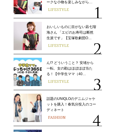
ークな小物を楽しみながら…
LIFESTYLE
おいしいものに目がない凪七瑠
海さん 「エビのお寿司は断然
生派です」【宝塚歌劇団O…
LIFESTYLE
ん!? どういうこと？ 安堵から
一転、女の勘はほぼほぼ当た
る！【中学生ママ（40…
LIFESTYLE
話題のUNIQLOのデニムジャケ
ットを購入！春気分投入のコー
ディネート
FASHION