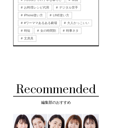
お料理レシピ代用
デジタル苦手
iPhone使い方
LINE使い方
#ワーママあるある劇場
大人かっこいい
時短
女の時間割
時事ネタ
文房具
Recommended
編集部のおすすめ