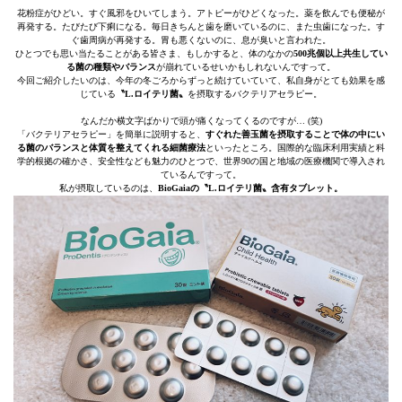
花粉症がひどい。すぐ風邪をひいてしまう。アトピーがひどくなった。薬を飲んでも便秘が
再発する。たびたび下痢になる。毎日きちんと歯を磨いているのに、また虫歯になった。す
ぐ歯周病が再発する。胃も悪くないのに、息が臭いと言われた。
ひとつでも思い当たることがある皆さま、もしかすると、体のなかの
500兆個以上共生してい
る菌の種類やバランス
が崩れているせいかもしれないんですって。
今回ご紹介したいのは、今年の冬ごろからずっと続けていていて、私自身がとても効果を感
じている
〝L.ロイテリ菌〟
を摂取するバクテリアセラピー。
なんだか横文字ばかりで頭が痛くなってくるのですが… (笑)
「バクテリアセラピー」を簡単に説明すると、
すぐれた善玉菌を摂取することで体の中にい
る菌のバランスと体質を整えてくれる細菌療法
といったところ。国際的な臨床利用実績と科
学的根拠の確かさ、安全性なども魅力のひとつで、世界90の国と地域の医療機関で導入され
ているんですって。
私が摂取しているのは、
BioGaiaの〝L.ロイテリ菌〟含有タブレット。