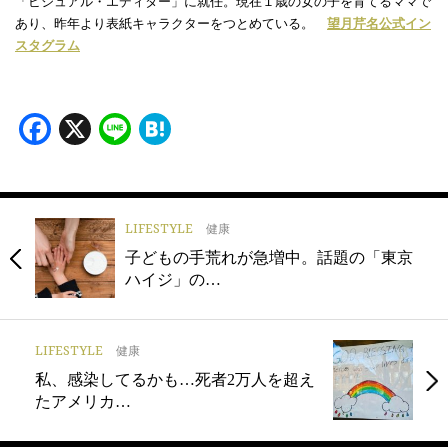
「ビジュアル・エディター」に就任。現在１歳の女の子を育てるママで
あり、昨年より表紙キャラクターをつとめている。
望月芹名公式イン
スタグラム
Facebook
X
Line
Hatena
LIFESTYLE
健康
子どもの手荒れが急増中。話題の「東京
ハイジ」の…
LIFESTYLE
健康
私、感染してるかも…死者2万人を超え
たアメリカ…