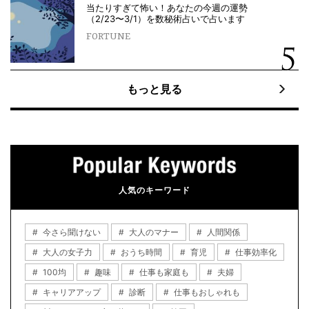
当たりすぎて怖い！あなたの今週の運勢
（2/23〜3/1）を数秘術占いで占います
FORTUNE
もっと見る
人気のキーワード
今さら聞けない
大人のマナー
人間関係
大人の女子力
おうち時間
育児
仕事効率化
100均
趣味
仕事も家庭も
夫婦
キャリアアップ
診断
仕事もおしゃれも