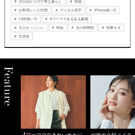
川口ゆかりの丁寧な暮らし
韓国
お料理レシピ代用
デジタル苦手
iPhone使い方
LINE使い方
#ワーママあるある劇場
大人かっこいい
時短
女の時間割
時事ネタ
文房具