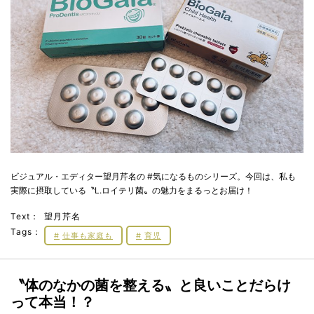
ビジュアル・エディター望月芹名の #気になるものシリーズ。今回は、私も
実際に摂取している〝L.ロイテリ菌〟の魅力をまるっとお届け！
Text：
望月芹名
Tags：
仕事も家庭も
育児
〝体のなかの菌を整える〟と良いことだらけ
って本当！？