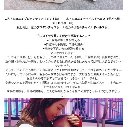
▲
左 / BioGaia プロデンティス（ミント味） 右 / BioGaia チャイルドヘルス（子ども用・
ストロベリー味）
私と夫は、左の
プロデンティス
を、１歳の娘は右の
チャイルドヘルス
を。
〝L.ロイテリ菌〟を続けて摂取すると…？
●口腔内の善玉菌が増える
●口腔内の不快感、口臭の減少
●便秘や下痢の方の便通を整える
といわれています。
〝L.ロイテリ菌〟は、もともとヒトの体に住んでいた（母乳・口腔由来の）乳酸菌なので、
反作用・副作用が一切ないというのも子どもに摂取させるにあたっては特に大切なポイント
なのだそう。
そして、この子ども用のイチゴ味がとにかく娘の大好物でして、これを舐めるのがご褒美み
たいになっている我が家。もちろん歯磨きは必須ですが、大好きなご褒美タイムがあれば、
歯磨きのやる気をアップさせてくれるはず（？）ですね！
免疫システムを調整したくて摂取しはじめたけれど、他にも効果が山ほどあって、本当に一
石十鳥ほどかもしれませんね。
家族の健康も、自分の健康も、こんな時期だからこそ見つめ直すきっかけになりますよう
に。