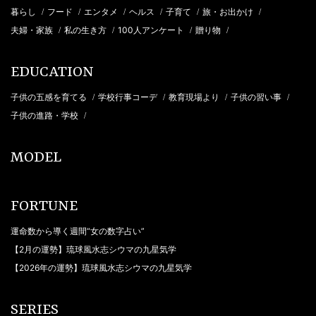
暮らし
フード
エンタメ
ヘルス
子育て
旅・お出かけ
/
/
/
/
/
/
夫婦・家族
私の生き方
100人アンケート
贈り物
/
/
/
/
EDUCATION
子供の五感を育てる
学校行事コーデ
教育現場より
子供の習い事
/
/
/
/
子供の進路・学校
/
MODEL
FORTUNE
運命数から導く週間“女の数字占い”
【2月の運勢】琉球風水志シウマの九星気学
【2026年の運勢】琉球風水志シウマの九星気学
SERIES