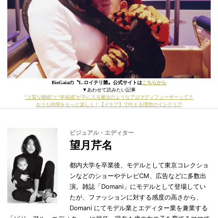
BioGaiaの〝L.ロイテリ菌〟公式サイトは
こちらから
▼あわせて読みたい記事
”上質な睡眠”と”幸福感”が手に入る魔法のようなアロマディフューザーって？
おうち時間をもっと楽しく！【イケア】で叶える理想のインテリア
ビジュアル・エディター
望月芹名
都内大学を卒業後、モデルとして東京コレクショ
ンなどのショーやテレビCM、広告などに多数出
演。雑誌「Domani」にモデルとして登場してい
たが、ファッションに対する感度の高さから、
Domani にてモデル業とエディター業を兼業する