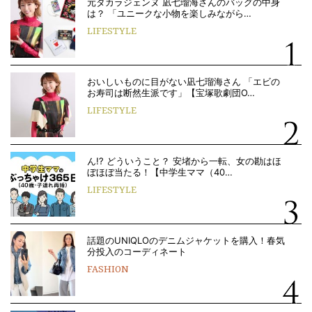
元タカラジェンヌ 凪七瑠海さんのバッグの中身
は？ 「ユニークな小物を楽しみながら…
LIFESTYLE
おいしいものに目がない凪七瑠海さん 「エビの
お寿司は断然生派です」【宝塚歌劇団O…
LIFESTYLE
ん!? どういうこと？ 安堵から一転、女の勘はほ
ぼほぼ当たる！【中学生ママ（40…
LIFESTYLE
話題のUNIQLOのデニムジャケットを購入！春気
分投入のコーディネート
FASHION