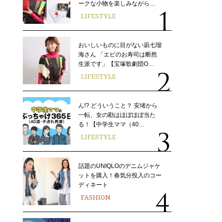
ークな小物を楽しみながら…
LIFESTYLE
おいしいものに目がない凪七瑠
海さん 「エビのお寿司は断然
生派です」【宝塚歌劇団O…
LIFESTYLE
ん!? どういうこと？ 安堵から
一転、女の勘はほぼほぼ当た
る！【中学生ママ（40…
LIFESTYLE
話題のUNIQLOのデニムジャケ
ットを購入！春気分投入のコー
ディネート
FASHION