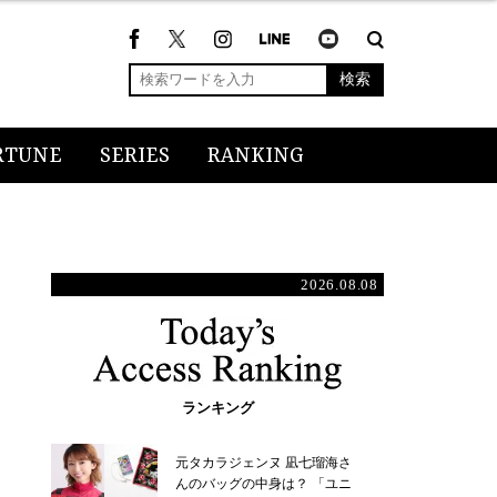
検索
RTUNE
SERIES
RANKING
2026.08.08
ランキング
元タカラジェンヌ 凪七瑠海さ
んのバッグの中身は？ 「ユニ