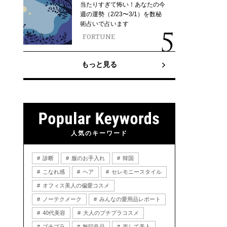
当たりすぎて怖い！あなたの今
週の運勢（2/23〜3/1）を数秘
術占いで占います
FORTUNE
もっと見る
人気のキーワード
診断
服のお手入れ
韓国
こなれ感
ヘア
セレモニースタイル
オフィス美人の偏愛コスメ
ノーテクメーク
みんなの愛用品レポート
40代美容
大人のプチプラコスメ
プチプラ
無印良品
楽して美人