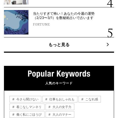
当たりすぎて怖い！あなたの今週の運勢
（2/23〜3/1）を数秘術占いで占います
FORTUNE
もっと見る
人気のキーワード
今さら聞けない
仕事もおしゃれも
こなれ感
着こなしマンネリ
大人の女子力
働く私にごほうび
大人のマナー