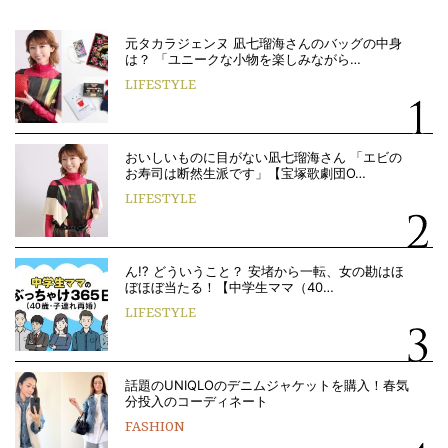
元タカラジェンヌ 凪七瑠海さんのバッグの中身
は？ 「ユニークな小物を楽しみながら…
LIFESTYLE
おいしいものに目がない凪七瑠海さん 「エビの
お寿司は断然生派です」【宝塚歌劇団O…
LIFESTYLE
ん!? どういうこと？ 安堵から一転、女の勘はほ
ぼほぼ当たる！【中学生ママ（40…
LIFESTYLE
話題のUNIQLOのデニムジャケットを購入！春気
分投入のコーディネート
FASHION