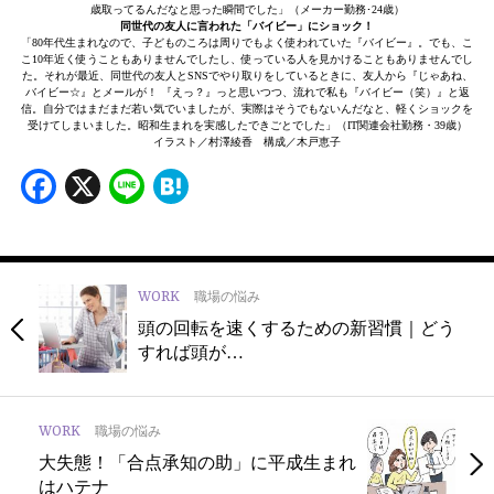
歳取ってるんだなと思った瞬間でした」（メーカー勤務･24歳）
同世代の友人に言われた「バイビー」にショック！
「80年代生まれなので、子どものころは周りでもよく使われていた『バイビー』。でも、こ
こ10年近く使うこともありませんでしたし、使っている人を見かけることもありませんでし
た。それが最近、同世代の友人とSNSでやり取りをしているときに、友人から『じゃあね、
バイビー☆』とメールが！ 『えっ？』っと思いつつ、流れで私も『バイビー（笑）』と返
信。自分ではまだまだ若い気でいましたが、実際はそうでもないんだなと、軽くショックを
受けてしまいました。昭和生まれを実感したできごとでした」（IT関連会社勤務・39歳）
イラスト／村澤綾香 構成／木戸恵子
Facebook
X
Line
Hatena
WORK
職場の悩み
頭の回転を速くするための新習慣｜どう
すれば頭が…
WORK
職場の悩み
大失態！「合点承知の助」に平成生まれ
はハテナ