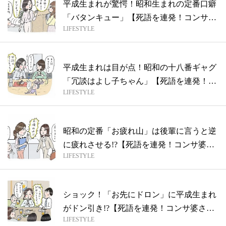
平成生まれが驚愕！昭和生まれの定番口癖
「バタンキュー」【死語を連発！コンサ婆
LIFESTYLE
さん...
平成生まれは目が点！昭和の十八番ギャグ
「冗談はよし子ちゃん」【死語を連発！コ
LIFESTYLE
ンサ...
昭和の定番「お疲れ山」は後輩に言うと逆
に疲れさせる!?【死語を連発！コンサ婆さ
LIFESTYLE
ん...
ショック！「お先にドロン」に平成生まれ
がドン引き!?【死語を連発！コンサ婆さ
LIFESTYLE
ん】