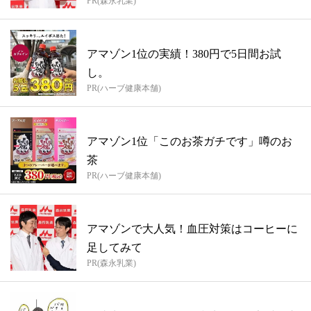
PR(森永乳業)
アマゾン1位の実績！380円で5日間お試
し。
PR(ハーブ健康本舗)
アマゾン1位「このお茶ガチです」噂のお
茶
PR(ハーブ健康本舗)
アマゾンで大人気！血圧対策はコーヒーに
足してみて
PR(森永乳業)