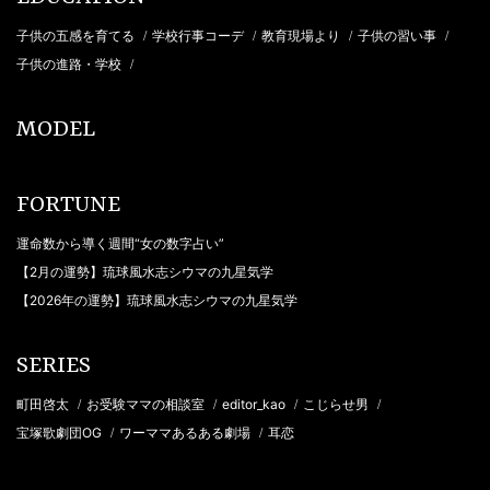
子供の五感を育てる
学校行事コーデ
教育現場より
子供の習い事
/
/
/
/
子供の進路・学校
/
MODEL
FORTUNE
運命数から導く週間“女の数字占い”
【2月の運勢】琉球風水志シウマの九星気学
【2026年の運勢】琉球風水志シウマの九星気学
SERIES
町田啓太
お受験ママの相談室
editor_kao
こじらせ男
/
/
/
/
宝塚歌劇団OG
ワーママあるある劇場
耳恋
/
/