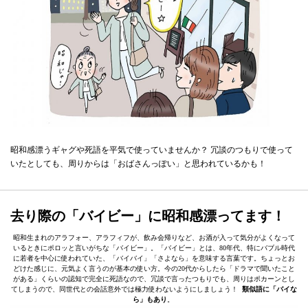
昭和感漂うギャグや死語を平気で使っていませんか？ 冗談のつもりで使って
いたとしても、周りからは「おばさんっぽい」と思われているかも！
去り際の「バイビー」に昭和感漂ってます！
昭和生まれのアラフォー、アラフィフが、飲み会帰りなど、お酒が入って気分がよくなって
いるときにポロッと言いがちな「バイビー」。「バイビー」とは、80年代、特にバブル時代
に若者を中心に使われていた、「バイバイ」「さよなら」を意味する言葉です。ちょっとお
どけた感じに、元気よく言うのが基本の使い方。今の20代からしたら「ドラマで聞いたこと
がある」くらいの認知で完全に死語なので、冗談で言ったつもりでも、周りはポカーンとし
てしまうので、同世代との会話意外では極力使わないようにしましょう！
類似語に「バイな
ら」もあり
。