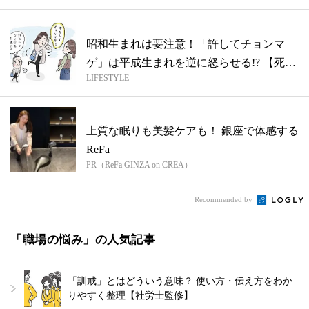
昭和生まれは要注意！「許してチョンマ
ゲ」は平成生まれを逆に怒らせる!? 【死語
LIFESTYLE
を...
上質な眠りも美髪ケアも！ 銀座で体感する
ReFa
PR（ReFa GINZA on CREA）
Recommended by
「職場の悩み」の人気記事
「訓戒」とはどういう意味？ 使い方・伝え方をわか
りやすく整理【社労士監修】