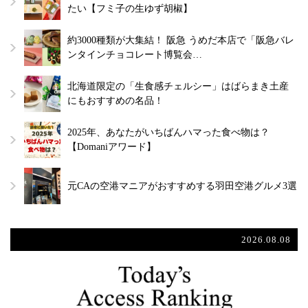
たい【フミ子の生ゆず胡椒】
約3000種類が大集結！ 阪急 うめだ本店で「阪急バレ
ンタインチョコレート博覧会…
北海道限定の「生食感チェルシー」はばらまき土産
にもおすすめの名品！
2025年、あなたがいちばんハマった食べ物は？
【Domaniアワード】
元CAの空港マニアがおすすめする羽田空港グルメ3選
2026.08.08