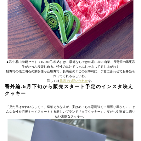
▲和牛花山椒鍋セット（15,000円/税込）は、季節ならではの花山椒に山菜、長野県の黒毛和
牛がたっぷり楽しめる。特性の出汁でしゃぶしゃぶして召し上がれ！
鯖寿司の他に明石の鯛を使った鯛寿司、長崎産のぐじのお寿司に、予算に合わせてお弁当も
作ってくれるらしいわ。
詳しくは
電話でお問い合わせ
を。
番外編.5月下旬から販売スタート予定のインスタ映え
クッキー
「見た目はかわいらしくて、繊細そうな人が、実はめっちゃ忍耐強くて頑張り屋さん」。そ
んな女性を応援すべくスタートする新しいブランド「タフクッキー」。友だちや家族に贈り
たい素敵なクッキー。