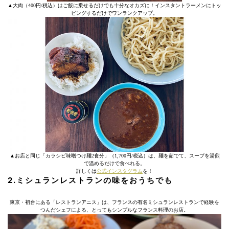
▲大肉（400円/税込）はご飯に乗せるだけでも十分なオカズに！インスタントラーメンにトッ
ピングするだけでワンランクアップ。
▲お店と同じ「カラシビ味噌つけ麺2食分」（1,700円/税込）は、麺を茹でて、スープを湯煎
で温めるだけで食べれる。
詳しくは
公式インスタグラム
を！
2.ミシュランレストランの味をおうちでも
東京・初台にある「レストランアニス」は、フランスの有名ミシュランレストランで経験を
つんだシェフによる、とってもシンプルなフランス料理のお店。