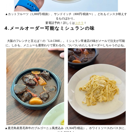
▲カットフルーツ（1,000円/税抜）、サンドイッチ（800円/税抜〜）。どれもインスタ映えす
るものばかり。
要電話予約！詳しくは
コチラ
！
4.メールオーダー可能なミシュランの味
大阪のフレンチと言えば！の「LA CIME」。ミシュラン常連店の味がメールで注文が可能
に。しかも、メニューも週替わりで変わるの。ついついわたしもオーダーしちゃうのよね。
▲鹿児島産黒毛和牛のブルゴーニュ風煮込み（9,364円/税込）。ホワイトソースのパスタに、