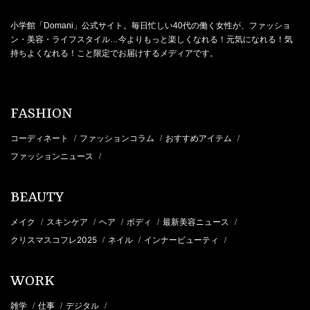
小学館「Domani」公式サイト。毎日忙しい40代の働く女性が、ファッショ
ン・美容・ライフスタイル…今よりもっと楽しくなれる！元気になれる！気
持ちよくなれる！こと限定でお届けするメディアです。
FASHION
コーディネート
ファッションコラム
おすすめアイテム
/
/
/
ファッションニュース
/
BEAUTY
メイク
スキンケア
ヘア
ボディ
最新美容ニュース
/
/
/
/
/
クリスマスコフレ2025
ネイル
インナービューティ
/
/
/
WORK
雑学
仕事
デジタル
/
/
/