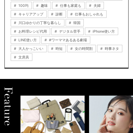
100均
趣味
仕事も家庭も
夫婦
キャリアアップ
診断
仕事もおしゃれも
川口ゆかりの丁寧な暮らし
韓国
お料理レシピ代用
デジタル苦手
iPhone使い方
LINE使い方
#ワーママあるある劇場
大人かっこいい
時短
女の時間割
時事ネタ
文房具