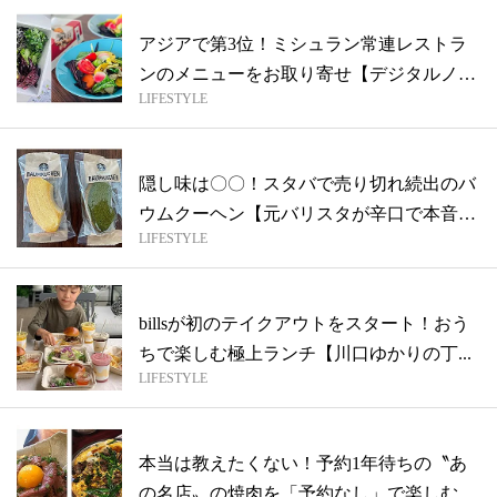
アジアで第3位！ミシュラン常連レストラ
ンのメニューをお取り寄せ【デジタルノマ
LIFESTYLE
ドの...
隠し味は〇〇！スタバで売り切れ続出のバ
ウムクーヘン【元バリスタが辛口で本音を
LIFESTYLE
語る...
billsが初のテイクアウトをスタート！おう
ちで楽しむ極上ランチ【川口ゆかりの丁...
LIFESTYLE
本当は教えたくない！予約1年待ちの〝あ
の名店〟の焼肉を「予約なし」で楽しむ方