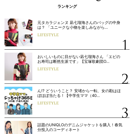
ランキング
元タカラジェンヌ 凪七瑠海さんのバッグの中身
は？ 「ユニークな小物を楽しみながら…
LIFESTYLE
おいしいものに目がない凪七瑠海さん 「エビの
お寿司は断然生派です」【宝塚歌劇団O…
LIFESTYLE
ん!? どういうこと？ 安堵から一転、女の勘はほ
ぼほぼ当たる！【中学生ママ（40…
LIFESTYLE
話題のUNIQLOのデニムジャケットを購入！春気
分投入のコーディネート