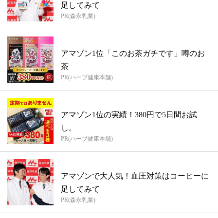
足してみて
PR(森永乳業)
アマゾン1位「このお茶ガチです」噂のお
茶
PR(ハーブ健康本舗)
アマゾン1位の実績！380円で5日間お試
し。
PR(ハーブ健康本舗)
アマゾンで大人気！血圧対策はコーヒーに
足してみて
PR(森永乳業)