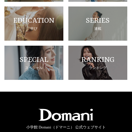
EDUCATION
SERIES
学び
連載
SPECIAL
RANKING
スペシャル
ランキング
小学館 Domani（ドマーニ） 公式ウェブサイト