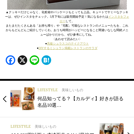
▲クッキーだけじゃなく、化粧箱やパッケージもとっても上品。キュートでヤミーなクッキ
ーは、ぜひインスタをチェック。5月下旬には販売開始予定！気になるかたは
インスタをフォ
ロー
して。
またまだたくさんある「お持ち帰り」や「宅配」可能なレストランのメニューたちを、これ
からもどんどんご紹介していくわ。おうち時間がハッピーになること間違いなしな悶絶メニ
ューばかりだから、ぜひ参考にしてね。
〈あわせて読みたい〉
●
高級シュラスコのテイクアウト
●
DIYするミシュラン掲載レストランのサラダ
Facebook
X
Line
Hatena
LIFESTYLE
美味しいもの
何品知ってる？【カルディ】好きが語る
名品10選…
LIFESTYLE
美味しいもの