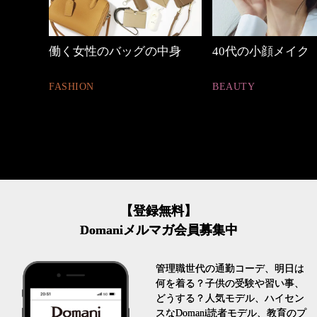
中身
40代の小顔メイク
優木まおみさん「
割。」
BEAUTY
LIFESTYLE
【登録無料】
Domaniメルマガ会員募集中
管理職世代の通勤コーデ、明日は
何を着る？子供の受験や習い事、
どうする？人気モデル、ハイセン
スなDomani読者モデル、教育のプ