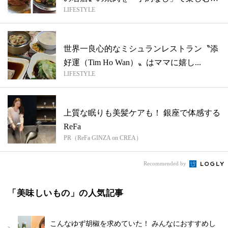
LIFESTYLE
法
世界一良心的なミシュランレストラン〝添
好運（Tim Ho Wan）〟はママに嬉し...
LIFESTYLE
上質な眠りも美髪ケアも！ 銀座で体感する
ReFa
PR（ReFa GINZA on CREA）
Recommended by
「美味しいもの」の人気記事
こんなゆず胡椒を求めていた！ みんなにおすすめし