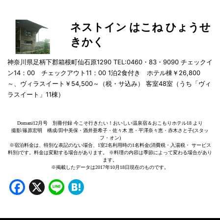
ネストイン はこね ひょうせ
きかく
神奈川県足柄下郡箱根町仙石原1290 TEL:0460・83・9090 チェックイ
ン14：00 チェックアウト11：00 1泊2食付き ホテル棟￥26,800
～、ヴィラスイート￥54,500～（税・サ込み） 客室48室（うち「ヴィ
ラスイート」11棟）
Domani12月号 別冊付録 今こそ行きたい！おいしい温泉宿＆おこもりホテル18 より
撮影/篠原宏明 構成/田中美保・酒井亜希子・佐々木 恵・平澤奈々恵・赤木さと子(スタッ
フ・オン)
※宿泊料金は、特別な表記のない場合、1室2名利用時の1名料金(消費税・入湯税・ サービス
料別)です。料金は変動する場合があります。 ※料理の内容は季節によって変わる場合があり
ます。
※掲載したデータは2017年10月18日現在のものです。
Facebook
X
Line
Hatena