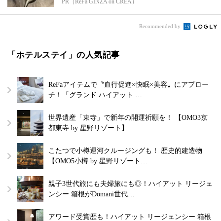
PR（ReFa GINZA on CREA）
Recommended by
「ホテルステイ」の人気記事
ReFaアイテムで〝血行促進×快眠×美容〟にアプロー
チ！「グランド ハイアット …
世界遺産「東寺」で新年の開運祈願を！ 【OMO3京
都東寺 by 星野リゾート】
こたつで小樽運河クルージングも！ 歴史的建造物
【OMO5小樽 by 星野リゾート…
親子3世代旅にも夫婦旅にも◎！ハイアット リージェ
ンシー 箱根がDomani世代…
アワード受賞歴も！ハイアット リージェンシー 箱根