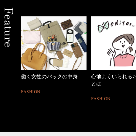
中身
心地よくいられるおしゃれ
【ワーママのきれ
とは
ュアル通勤】
FASHION
FASHION