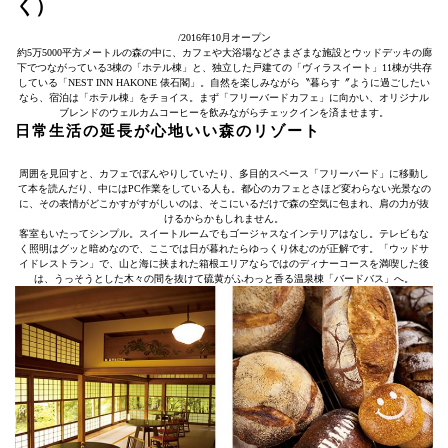
く）
/2016年10月オープン
約5万5000平方メートルの森の中に、カフェや大浴場などさまざまな施設とウッドデッキの廊
下でつながっている3棟の「ホテル棟」と、独立した戸建ての「ヴィラスイート」11棟が共存
している「NEST INN HAKONE 俵石閣」。自然を楽しみながら〝暮らす〞ように過ごしたい
なら、宿泊は「ホテル棟」をチョイス。まず「フリーバードカフェ」に向かい、オリジナル
ブレンドのウェルカムコーヒーを飲みながらチェックインを済ませます。
日常生活の延長が心地いい森のリゾート
周囲を見回すと、カフェでぼんやりしていたり、多目的スペース「フリーバード」に移動し
て本を読んだり、中にはPC作業をしている人も。都心のカフェとさほど変わらない光景なの
に、その表情がどこかすがすがしいのは、そこにいるだけで森の空気に包まれ、肩の力が抜
けるからかもしれません。
客室もいたってシンプル。スイートルームでもゴージャスなインテリアはなし。テレビもな
く照明はグッと暗めなので、ここでは日が暮れたらゆっくり休むのが正解です。「ウッドサ
イドレストラン」で、山と海に挟まれた箱根エリアならではのディナーコースを満喫した後
は、うっそうとした木々の間を抜けて硫黄がふわっと香る温泉棟「バードバス」へ。