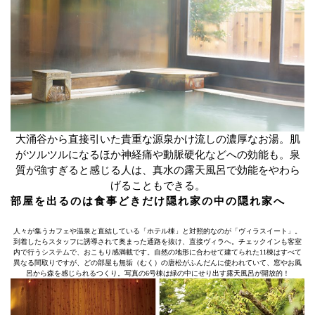
大涌谷から直接引いた貴重な源泉かけ流しの濃厚なお湯。肌
がツルツルになるほか神経痛や動脈硬化などへの効能も。泉
質が強すぎると感じる人は、真水の露天風呂で効能をやわら
げることもできる。
部屋を出るのは食事どきだけ隠れ家の中の隠れ家へ
人々が集うカフェや温泉と直結している「ホテル棟」と対照的なのが「ヴィラスイート」。
到着したらスタッフに誘導されて奥まった通路を抜け、直接ヴィラへ。チェックインも客室
内で行うシステムで、おこもり感満載です。自然の地形に合わせて建てられた11棟はすべて
異なる間取りですが、どの部屋も無垢（むく）の唐松がふんだんに使われていて、窓やお風
呂から森を感じられるつくり。写真の6号棟は緑の中にせり出す露天風呂が開放的！