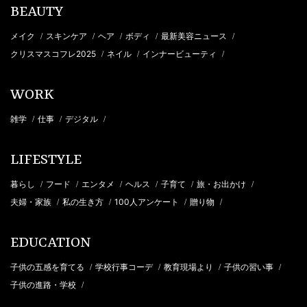
BEAUTY
メイク
スキンケア
ヘア
ボディ
最新美容ニュース
/
/
/
/
/
クリスマスコフレ2025
ネイル
インナービューティ
/
/
/
WORK
雑学
仕事
デジタル
/
/
/
LIFESTYLE
暮らし
フード
エンタメ
ヘルス
子育て
旅・お出かけ
/
/
/
/
/
/
夫婦・家族
私の生き方
100人アンケート
贈り物
/
/
/
/
EDUCATION
子供の五感を育てる
学校行事コーデ
教育現場より
子供の習い事
/
/
/
/
子供の進路・学校
/