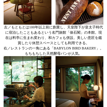
左／もともとは100年以上前に創業し、天皇陛下が皇太子時代
に宿泊したこともあるという名門旅館「俵石閣」の本館。現
在は料亭に生まれ変わり、和カフェも併設。美しい意匠を鑑
賞したり休憩スペースとしても利用できる。
右／レストランの一角にある「BABYLON BIRD BAKERY」。
もちもちした天然酵母パンが人気。