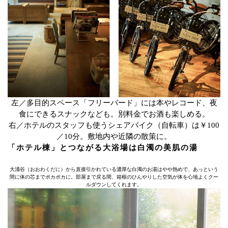
左／多目的スペース「フリーバード」には本やレコード、夜
食にできるスナックなども。別料金でお酒も楽しめる。
右／ホテルのスタッフも使うシェアバイク（自転車）は￥100
／10分。敷地内や近隣の散策に。
「ホテル棟」とつながる大浴場は白濁の美肌の湯
大涌谷（おおわくだに）から直接引かれている濃厚な白濁のお湯はやや熱めで、あっという
間に体の芯までポカポカに。部屋まで戻る間、箱根のひんやりした空気が体を心地よくクー
ルダウンしてくれます。