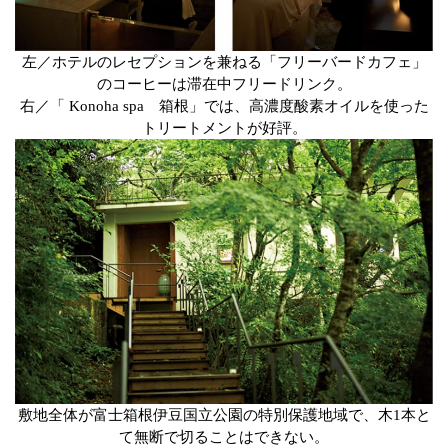
左／ホテルのレセプションを兼ねる「フリーバードカフェ」
のコーヒーは滞在中フリードリンク。
右／「 Konoha spa 箱根」では、高濃度酸素オイルを使った
トリートメントが好評。
敷地全体が富士箱根伊豆国立公園の特別保護地域で、木1本と
て無断で切ることはできない。