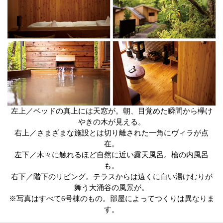
左上／ベッドの真上には天窓が。朝、目覚めた瞬間から欅け
やきの木が見える。
右上／さまざまな施設とは切り離された一角にヴィラが点
在。
左下／木々に触れるほど自然に近い露天風呂。檜の内風呂
も。
右下／階下のリビング。テラスからは遠くに白い湯けむりが
舞う大涌谷の風景が。
※写真はすべて6号棟のもの。部屋によってつくりは異なりま
す。