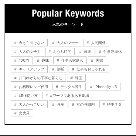
人気のキーワード
今さら聞けない
大人のマナー
人間関係
大人の女子力
おうち時間
育児
仕事効率化
100均
趣味
仕事も家庭も
夫婦
キャリアアップ
診断
仕事もおしゃれも
川口ゆかりの丁寧な暮らし
韓国
お料理レシピ代用
デジタル苦手
iPhone使い方
LINE使い方
#ワーママあるある劇場
大人かっこいい
時短
女の時間割
時事ネタ
文房具