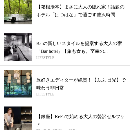
【箱根湯本】まさに大人の隠れ家！話題の
ホテル「はつはな」で過ごす贅沢時間
Barの新しいスタイルを提案する大人の宿
「Bar hotel」【旅も食も。至幸の...
LIFESTYLE
旅好きエディターが絶賛！【ふふ 日光】で
味わう非日常
LIFESTYLE
【銀座】ReFaで始める大人の贅沢セルフケ
ア