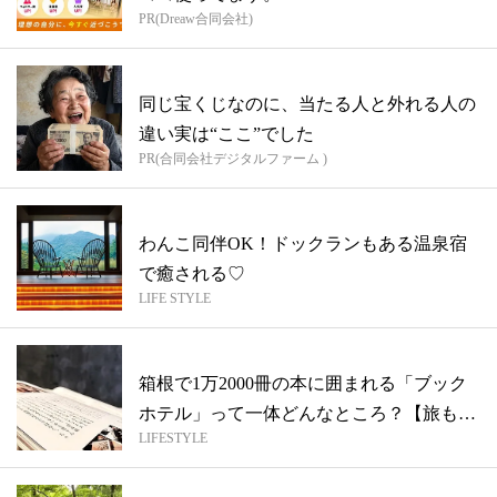
PR(Dreaw合同会社)
同じ宝くじなのに、当たる人と外れる人の
違い実は“ここ”でした
PR(合同会社デジタルファーム )
わんこ同伴OK！ドックランもある温泉宿
で癒される♡
LIFE STYLE
箱根で1万2000冊の本に囲まれる「ブック
ホテル」って一体どんなところ？【旅も
LIFESTYLE
食...