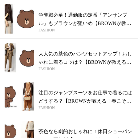
争奪戦必至！通勤服の定番「アンサンブ
ル」もブラウンが狙いめ【BROWNが教え
FASHION
る！...
大人気の茶色のパンツセットアップ！おし
ゃれに着るコツは？【BROWNが教える！
FASHION
春...
注目のジャンプスーツをお仕事で着るには
どうする？【BROWNが教える！春こそブ
FASHION
ラ...
茶色なら劇的おしゃれに！休日ショーパン