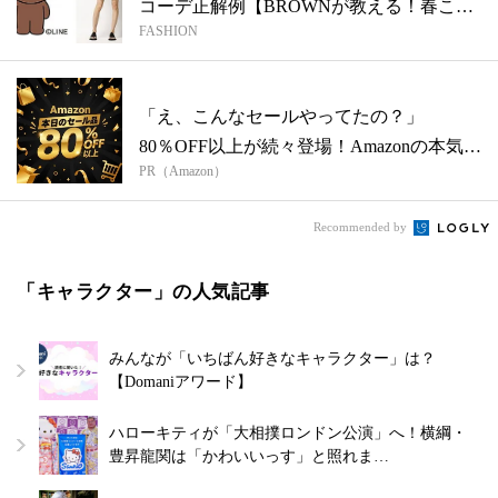
コーデ正解例【BROWNが教える！春こそ
FASHION
ブ...
「え、こんなセールやってたの？」
80％OFF以上が続々登場！Amazonの本気
PR（Amazon）
が...
Recommended by
「キャラクター」の人気記事
みんなが「いちばん好きなキャラクター」は？
【Domaniアワード】
ハローキティが「大相撲ロンドン公演」へ！横綱・
豊昇龍関は「かわいいっす」と照れま…