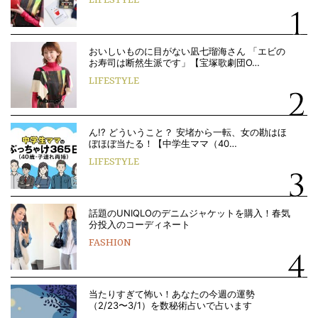
LIFESTYLE
おいしいものに目がない凪七瑠海さん 「エビの
お寿司は断然生派です」【宝塚歌劇団O…
LIFESTYLE
ん!? どういうこと？ 安堵から一転、女の勘はほ
ぼほぼ当たる！【中学生ママ（40…
LIFESTYLE
話題のUNIQLOのデニムジャケットを購入！春気
分投入のコーディネート
FASHION
当たりすぎて怖い！あなたの今週の運勢
（2/23〜3/1）を数秘術占いで占います