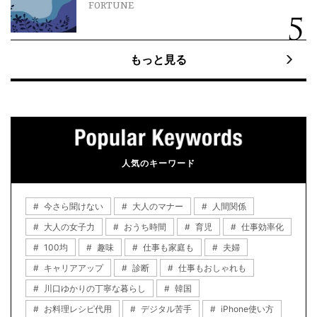
FORTUNE
もっと見る
人気のキーワード
今さら聞けない
大人のマナー
人間関係
大人の女子力
おうち時間
育児
仕事効率化
100均
趣味
仕事も家庭も
夫婦
キャリアアップ
診断
仕事もおしゃれも
川口ゆかりの丁寧な暮らし
韓国
お料理レシピ代用
デジタル苦手
iPhone使い方