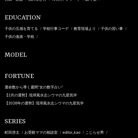
EDUCATION
子供の五感を育てる
学校行事コーデ
教育現場より
子供の習い事
/
/
/
/
子供の進路・学校
/
MODEL
FORTUNE
運命数から導く週間“女の数字占い”
【2月の運勢】琉球風水志シウマの九星気学
【2026年の運勢】琉球風水志シウマの九星気学
SERIES
町田啓太
お受験ママの相談室
editor_kao
こじらせ男
/
/
/
/