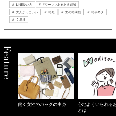
LINE使い方
#ワーママあるある劇場
大人かっこいい
時短
女の時間割
時事ネタ
文房具
中身
心地よくいられるおしゃれ
【ワーママのきれ
とは
ュアル通勤】