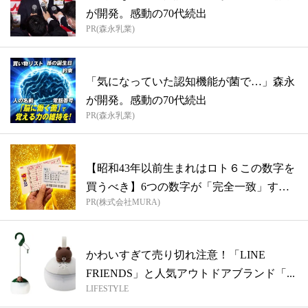
が開発。感動の70代続出
PR(森永乳業)
「気になっていた認知機能が菌で…」森永
が開発。感動の70代続出
PR(森永乳業)
【昭和43年以前生まれはロト６この数字を
買うべき】6つの数字が「完全一致」する
PR(株式会社MURA)
方...
かわいすぎて売り切れ注意！「LINE
FRIENDS」と人気アウトドアブランド「...
LIFESTYLE