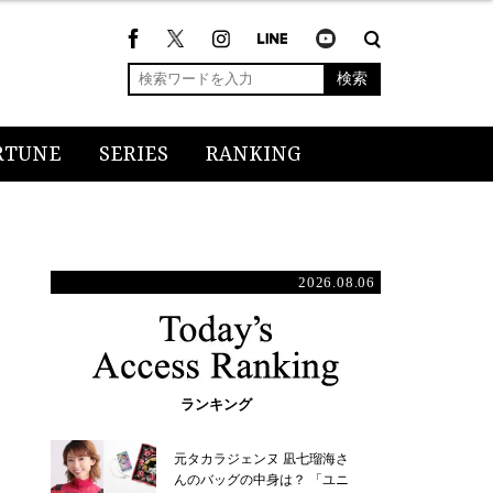
検索
RTUNE
SERIES
RANKING
2026.08.06
ランキング
元タカラジェンヌ 凪七瑠海さ
んのバッグの中身は？ 「ユニ