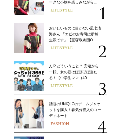
ークな小物を楽しみながら…
LIFESTYLE
おいしいものに目がない凪七瑠
海さん 「エビのお寿司は断然
生派です」【宝塚歌劇団O…
LIFESTYLE
ん!? どういうこと？ 安堵から
一転、女の勘はほぼほぼ当た
る！【中学生ママ（40…
LIFESTYLE
話題のUNIQLOのデニムジャケ
ットを購入！春気分投入のコー
ディネート
FASHION