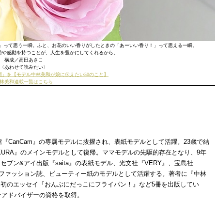
!」って思う一瞬。ふと、お花のいい香りがしたときの「あーいい香り！」って思える一瞬。
裕や感動を持つことが、人生を豊かにしてくれるから。
構成／高田あさこ
〈あわせて読みたい〉
顔」を【モデル中林美和が娘に伝えたい50のこと】
林美和連載一覧はこちら
学館『CanCam』の専属モデルに抜擢され、表紙モデルとして活躍。23歳で結
KURA』のメインモデルとして復帰。ママモデルの先駆的存在となり、9年
ブン&アイ出版『saita』の表紙モデル、光文社『VERY』、宝島社
女性ファッション誌、ビューティー紙のモデルとして活躍する。著者に『中林
初のエッセイ『おんぶにだっこにフライパン！』など5冊を出版してい
ピーアドバイザーの資格を取得。