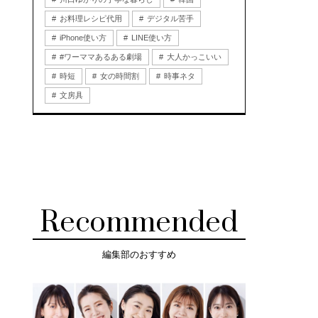
お料理レシピ代用
デジタル苦手
iPhone使い方
LINE使い方
#ワーママあるある劇場
大人かっこいい
時短
女の時間割
時事ネタ
文房具
Recommended
編集部のおすすめ