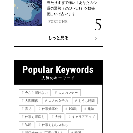
当たりすぎて怖い！あなたの今
週の運勢（2/23〜3/1）を数秘
術占いで占います
FORTUNE
もっと見る
人気のキーワード
今さら聞けない
大人のマナー
人間関係
大人の女子力
おうち時間
育児
仕事効率化
100均
趣味
仕事も家庭も
夫婦
キャリアアップ
診断
仕事もおしゃれも
川口ゆかりの丁寧な暮らし
韓国