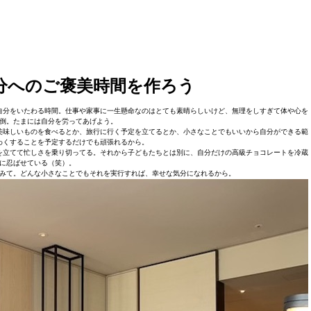
分へのご褒美時間を作ろう
自分をいたわる時間。仕事や家事に一生懸命なのはとても素晴らしいけど、無理をしすぎて体や心を
倒。たまには自分を労ってあげよう。
美味しいものを食べるとか、旅行に行く予定を立てるとか、小さなことでもいいから自分ができる範
わくすることを予定するだけでも頑張れるから。
を立てて忙しさを乗り切ってる。それから子どもたちとは別に、自分だけの高級チョコレートを冷蔵
に忍ばせている（笑）。
みて。どんな小さなことでもそれを実行すれば、幸せな気分になれるから。