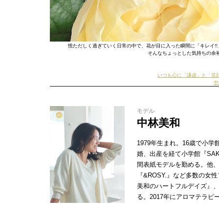
慌ただしく過ぎていく日常の中で、花が目に入った瞬間に「キレイ!
そんなちょっとした気持ちの余
いつも心に「謙虚」と「笑
中
モデル
中林美和
1979年生まれ。16歳で小
婚、出産を経て小学館『SA
間表紙モデルを勤める。他、セ
『&ROSY.』など多数の
美和のハートフルデイズ』、
る。2017年にアロマテラ