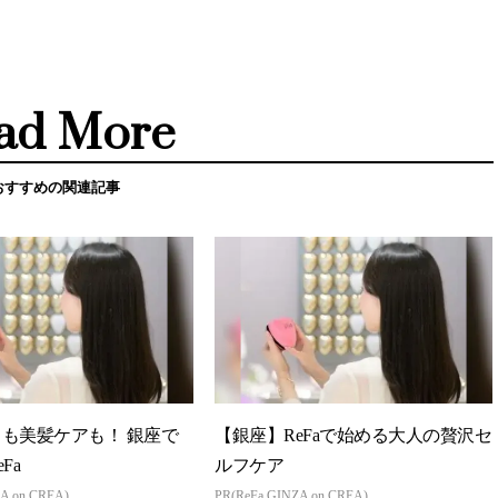
ad More
おすすめの関連記事
も美髪ケアも！ 銀座で
【銀座】ReFaで始める大人の贅沢セ
Fa
ルフケア
A on CREA)
PR(ReFa GINZA on CREA)