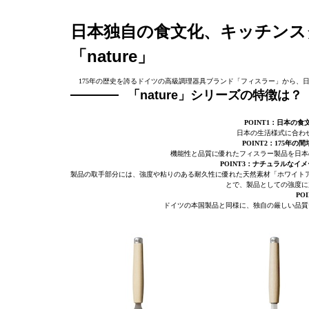
日本独自の食文化、キッチンス
「nature」
175年の歴史を誇るドイツの高級調理器具ブランド「フィスラー」から、日本
「nature」シリーズの特徴は？
POINT1：日本の
日本の生活様式に合わ
POINT2：175
機能性と品質に優れたフィスラー製品を日本
POINT3：ナチュラルな
製品の取手部分には、強度や粘りのある耐久性に優れた天然素材「ホワイト
とで、製品としての強度に
PO
ドイツの本国製品と同様に、独自の厳しい品質