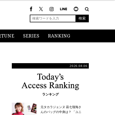
検索
RTUNE
SERIES
RANKING
2026.08.06
ランキング
元タカラジェンヌ 凪七瑠海さ
んのバッグの中身は？ 「ユニ