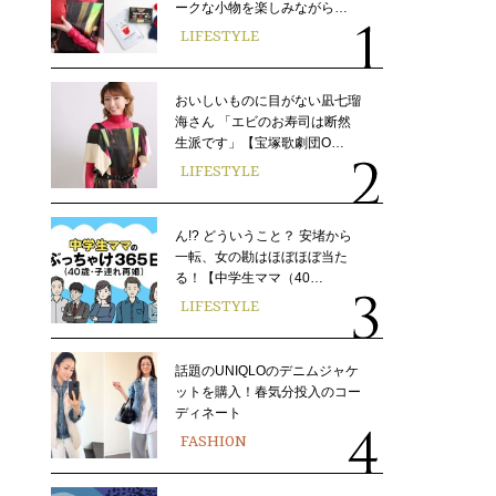
ークな小物を楽しみながら…
LIFESTYLE
おいしいものに目がない凪七瑠
海さん 「エビのお寿司は断然
生派です」【宝塚歌劇団O…
LIFESTYLE
ん!? どういうこと？ 安堵から
一転、女の勘はほぼほぼ当た
る！【中学生ママ（40…
LIFESTYLE
話題のUNIQLOのデニムジャケ
ットを購入！春気分投入のコー
ディネート
FASHION