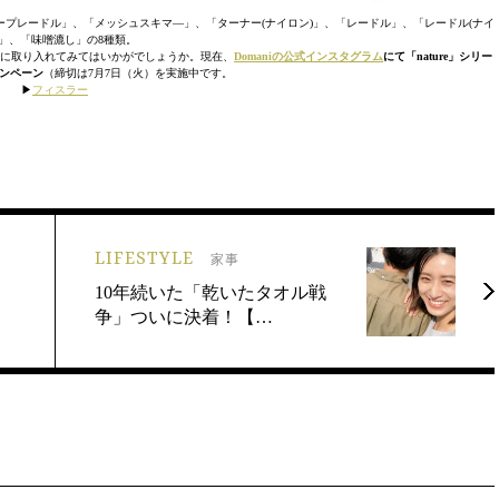
スープレードル」、「メッシュスキマ―」、「ターナー(ナイロン)」、「レードル」、「レードル(ナイ
)」、「味噌漉し」の8種類。
チンに取り入れてみてはいかがでしょうか。現在、
Domaniの公式インスタグラム
にて「nature」シリー
ンペーン
（締切は7月7日（火）を実施中です。
▶︎
フィスラー
LIFESTYLE
家事
ン
10年続いた「乾いたタオル戦
争」ついに決着！【…