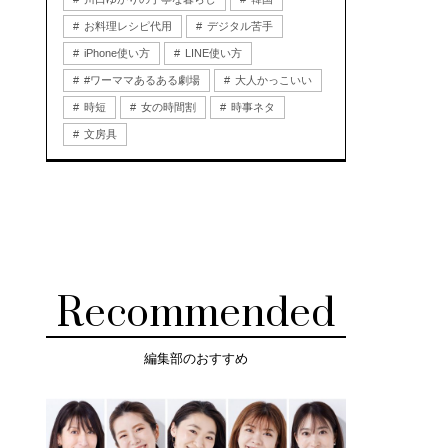
お料理レシピ代用
デジタル苦手
iPhone使い方
LINE使い方
#ワーママあるある劇場
大人かっこいい
時短
女の時間割
時事ネタ
文房具
Recommended
編集部のおすすめ