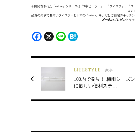
今回発表された「nature」シリーズは「T字ピーラー」、「ウィスク」、「
ロン
品質の高さで名高いフィスラーと日本の「nature」を、ぜひご自宅のキッ
ズ一式のプレゼントキャ
Facebook
X
Line
Hatena
LIFESTYLE
家事
100均で発見！ 梅雨シーズ
に欲しい便利ステ…