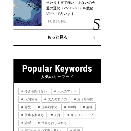
当たりすぎて怖い！あなたの今
週の運勢（2/23〜3/1）を数秘
術占いで占います
FORTUNE
もっと見る
人気のキーワード
今さら聞けない
大人のマナー
人間関係
大人の女子力
おうち時間
育児
仕事効率化
100均
趣味
仕事も家庭も
夫婦
キャリアアップ
診断
仕事もおしゃれも
川口ゆかりの丁寧な暮らし
韓国