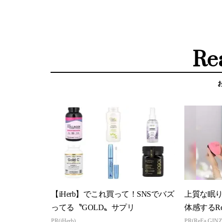
Re
【iHerb】でこれ買って！SNSでバズ
上質な眠り
ってる〝GOLD〟サプリ
体感するRe
PR(iHerb)
PR(ReFa GINZ