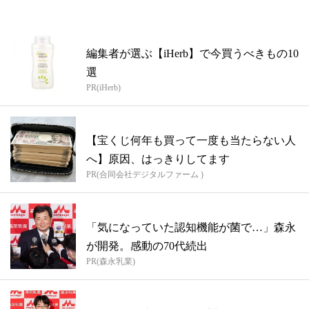
編集者が選ぶ【iHerb】で今買うべきもの10
選
PR(iHerb)
【宝くじ何年も買って一度も当たらない人
へ】原因、はっきりしてます
PR(合同会社デジタルファーム )
「気になっていた認知機能が菌で…」森永
が開発。感動の70代続出
PR(森永乳業)