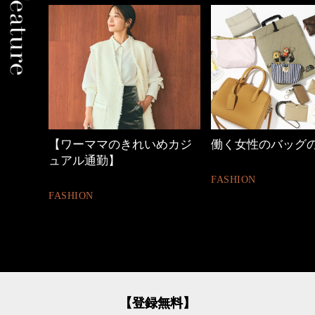
めカジ
働く女性のバッグの中身
心地よくいられる
とは
FASHION
FASHION
【登録無料】