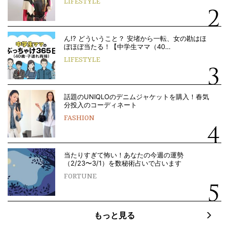
LIFESTYLE
ん!? どういうこと？ 安堵から一転、女の勘はほ
ぼほぼ当たる！【中学生ママ（40…
LIFESTYLE
話題のUNIQLOのデニムジャケットを購入！春気
分投入のコーディネート
FASHION
当たりすぎて怖い！あなたの今週の運勢
（2/23〜3/1）を数秘術占いで占います
FORTUNE
もっと見る