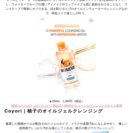
し、ウォータープルーフの濃いアイメイクやリップメイクも肌に負担をかけることなく、ワ
ンステップで簡単にオフできる、拭き取りタイプのオイルインウォータークレンジングなの
で、時短メイク落としが叶う。
▲300ml 1,080円（税込）
韓国コスメはやっぱりスゴい！税込み1,080円のキュートなクレンジングオイル登場
Coyori｜柚子のオイルジェルクレンジング
厳選した植物オイルが配合されたジェルタイプ。メイクや皮脂汚れになじみやすく、優しい
使用感でしっかり汚れを落としてくれる。柚子の香りでリフレッシュ♡