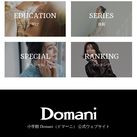
EDUCATION
SERIES
学び
連載
SPECIAL
RANKING
スペシャル
ランキング
小学館 Domani（ドマーニ） 公式ウェブサイト