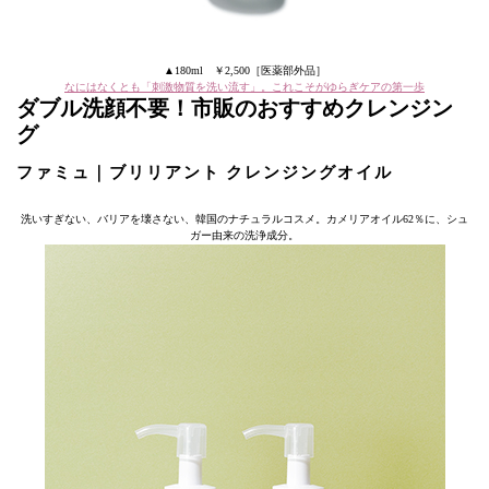
▲180ml ￥2,500［医薬部外品］
なにはなくとも「刺激物質を洗い流す」。これこそがゆらぎケアの第一歩
ダブル洗顔不要！市販のおすすめクレンジン
グ
ファミュ｜ブリリアント クレンジングオイル
洗いすぎない、バリアを壊さない、韓国のナチュラルコスメ。カメリアオイル62％に、シュ
ガー由来の洗浄成分。