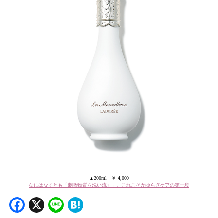
▲200ml ￥ 4,000
なにはなくとも「刺激物質を洗い流す」。これこそがゆらぎケアの第一歩
Facebook
X
Line
Hatena