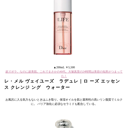
▲200mL ￥5,500
超ズボラ。なのに超美肌。これでまさかの40代。大塚真里の24時間は美容の知恵がつまって
た！
レ・メル ヴェイユーズ ラデュレ｜ロ ーズ エッセン
ス クレンジ ング ウォーター
お風呂に入る気力もないときはふき取り。保湿オイルを肌と親和性の高いリン脂質でミルク
に。 バリア強化に必須なセラミドも配合している。