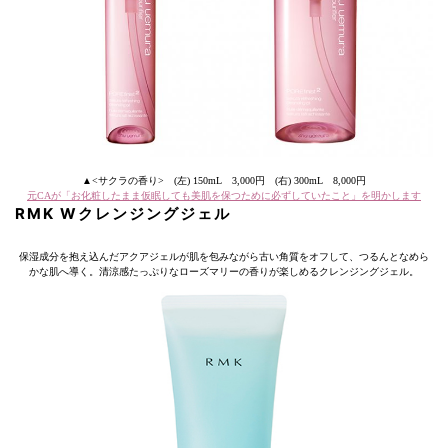
▲<サクラの香り> (左) 150mL 3,000円 (右) 300mL 8,000円
元CAが「お化粧したまま仮眠しても美肌を保つために必ずしていたこと」を明かします
RMK Wクレンジングジェル
保湿成分を抱え込んだアクアジェルが肌を包みながら古い角質をオフして、つるんとなめら
かな肌へ導く。清涼感たっぷりなローズマリーの香りが楽しめるクレンジングジェル。