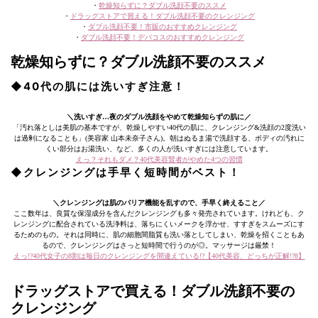
・
乾燥知らずに？ダブル洗顔不要のススメ
・
ドラッグストアで買える！ダブル洗顔不要のクレンジング
・
ダブル洗顔不要！市販のおすすめクレンジング
・
ダブル洗顔不要！デパコスのおすすめクレンジング
乾燥知らずに？ダブル洗顔不要のススメ
◆40代の肌には洗いすぎ注意！
＼洗いすぎ…夜のダブル洗顔をやめて乾燥知らずの肌に／
「汚れ落としは美肌の基本ですが、乾燥しやすい40代の肌に、クレンジング&洗顔の2度洗い
は過剰になることも」(美容家 山本未奈子さん)。朝はぬるま湯で洗顔する、ボディの汚れに
くい部分はお湯洗い、など、多くの人が洗いすぎには注意しています。
えっ？それもダメ？40代美容賢者がやめた4つの習慣
◆クレンジングは手早く短時間がベスト！
＼クレンジングは肌のバリア機能を乱すので、手早く終えること／
ここ数年は、良質な保湿成分を含んだクレンジングも多々発売されています。けれども、ク
レンジングに配合されている洗浄料は、落ちにくいメークを浮かせ、すすぎをスムーズにす
るためのもの。それは同時に、肌の細胞間脂質も洗い落としてしまい、乾燥を招くこともあ
るので、クレンジングはさっと短時間で行うのが◎。マッサージは厳禁！
えっ!?40代女子の8割は毎日のクレンジングを間違えている!?【40代美容、どっちが正解!?8】
ドラッグストアで買える！ダブル洗顔不要の
クレンジング