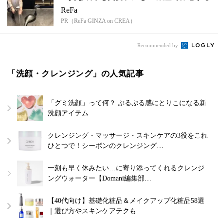
ReFa
PR（ReFa GINZA on CREA）
Recommended by
「洗顔・クレンジング」の人気記事
「グミ洗顔」って何？ ぷるぷる感にとりこになる新
洗顔アイテム
クレンジング・マッサージ・スキンケアの3役をこれ
ひとつで！シーボンのクレンジング…
一刻も早く休みたい…に寄り添ってくれるクレンジ
ングウォーター【Domani編集部…
【40代向け】基礎化粧品＆メイクアップ化粧品58選
｜選び方やスキンケアテクも