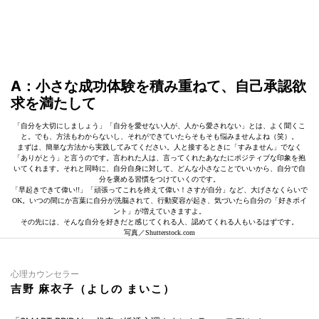
A：小さな成功体験を積み重ねて、自己承認欲
求を満たして
「自分を大切にしましょう」「自分を愛せない人が、人から愛されない」とは、よく聞くこ
と。でも、方法もわからないし、それができていたらそもそも悩みませんよね（笑）。
まずは、簡単な方法から実践してみてください。人と接するときに「すみません」でなく
「ありがとう」と言うのです。言われた人は、言ってくれたあなたにポジティブな印象を抱
いてくれます。それと同時に、自分自身に対して、どんな小さなことでいいから、自分で自
分を褒める習慣をつけていくのです。
「早起きできて偉い!!」「頑張ってこれを終えて偉い！さすが自分」など、大げさなくらいで
OK。いつの間にか言葉に自分が洗脳されて、行動変容が起き、気づいたら自分の「好きポイ
ント」が増えていきますよ。
その先には、そんな自分を好きだと感じてくれる人、認めてくれる人もいるはずです。
写真／Shutterstock.com
心理カウンセラー
吉野 麻衣子（よしの まいこ）