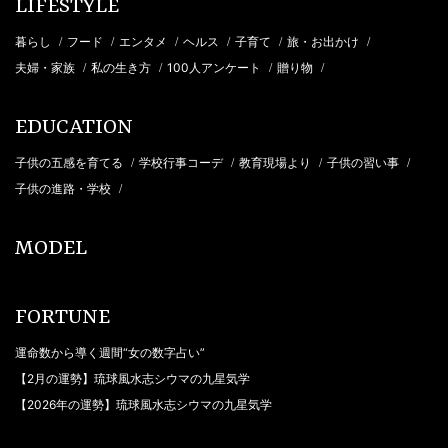
LIFESTYLE
暮らし
フード
エンタメ
ヘルス
子育て
旅・お出かけ
/
/
/
/
/
/
夫婦・家族
私の生き方
100人アンケート
贈り物
/
/
/
/
EDUCATION
子供の五感を育てる
学校行事コーデ
教育現場より
子供の習い事
/
/
/
/
子供の進路・学校
/
MODEL
FORTUNE
運命数から導く週間“女の数字占い”
【2月の運勢】琉球風水志シウマの九星気学
【2026年の運勢】琉球風水志シウマの九星気学