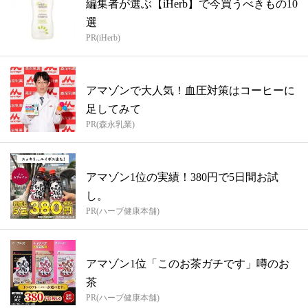
編集者が選ぶ【iHerb】で今買うべきもの10
選
PR(iHerb)
アマゾンで大人気！血圧対策はコーヒーに
足してみて
PR(森永乳業)
アマゾン1位の実績！380円で5日間お試
し。
PR(ハーブ健康本舗)
アマゾン1位「このお茶ガチです」噂のお
茶
PR(ハーブ健康本舗)