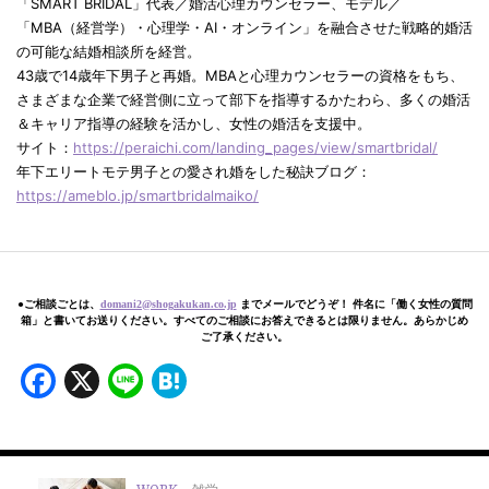
「SMART BRIDAL」代表／婚活心理カウンセラー、モデル／
「MBA（経営学）・心理学・AI・オンライン」を融合させた戦略的婚活
の可能な結婚相談所を経営。
43歳で14歳年下男子と再婚。MBAと心理カウンセラーの資格をもち、
さまざまな企業で経営側に立って部下を指導するかたわら、多くの婚活
＆キャリア指導の経験を活かし、女性の婚活を支援中。
サイト：
https://peraichi.com/landing_pages/view/smartbridal/
年下エリートモテ男子との愛され婚をした秘訣ブログ：
https://ameblo.jp/smartbridalmaiko/
●ご相談ごとは、
domani2@shogakukan.co.jp
までメールでどうぞ！ 件名に「働く女性の質問
箱」と書いてお送りください。すべてのご相談にお答えできるとは限りません。あらかじめ
ご了承ください。
Facebook
X
Line
Hatena