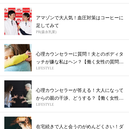
アマゾンで大人気！血圧対策はコーヒーに
足してみて
PR(森永乳業)
心理カウンセラーに質問！夫とのボディタ
ッチが嫌な私はヘン？【働く女性の質問
LIFESTYLE
箱】
心理カウンセラーが答える！大人になって
からの親の干渉、どうする？【働く女性の
LIFESTYLE
質問...
在宅続きで人と会うのがめんどくさい！ダ