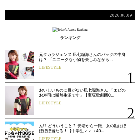
2026.08.09
ランキング
元タカラジェンヌ 凪七瑠海さんのバッグの中身
は？ 「ユニークな小物を楽しみながら…
LIFESTYLE
おいしいものに目がない凪七瑠海さん 「エビの
お寿司は断然生派です」【宝塚歌劇団O…
LIFESTYLE
ん!? どういうこと？ 安堵から一転、女の勘はほ
ぼほぼ当たる！【中学生ママ（40…
LIFESTYLE