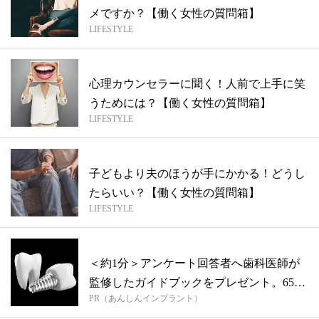
メですか？【働く女性の質問箱】
LIFESTYLE
心理カウンセラーに聞く！人前で上手に笑
うためには？【働く女性の質問箱】
LIFESTYLE
子どもより夫のほうが手にかかる！どうし
たらいい？【働く女性の質問箱】
LIFESTYLE
＜約1分＞アンケート回答者へ歯科医師が
監修したガイドブックをプレゼント。65歳
PR（あんしんインプラント）
以...