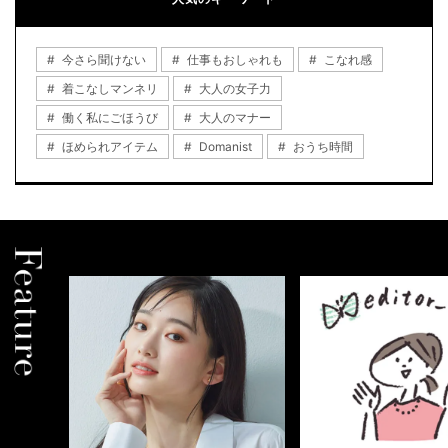
今さら聞けない
仕事もおしゃれも
こなれ感
着こなしマンネリ
大人の女子力
働く私にごほうび
大人のマナー
ほめられアイテム
Domanist
おうち時間