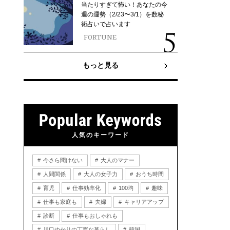
当たりすぎて怖い！あなたの今
週の運勢（2/23〜3/1）を数秘
術占いで占います
FORTUNE
もっと見る
人気のキーワード
今さら聞けない
大人のマナー
人間関係
大人の女子力
おうち時間
育児
仕事効率化
100均
趣味
仕事も家庭も
夫婦
キャリアアップ
診断
仕事もおしゃれも
川口ゆかりの丁寧な暮らし
韓国