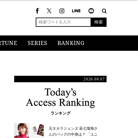
検索
RTUNE
SERIES
RANKING
2026.08.07
ランキング
元タカラジェンヌ 凪七瑠海さ
んのバッグの中身は？ 「ユニ