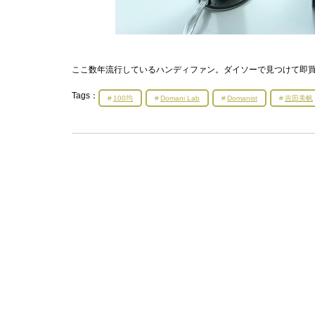
ここ数年流行しているハンディファン。ダイソーで見つけて即
Tags：
100均
Domani Lab
Domanist
吉田美帆