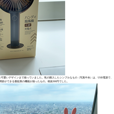
可愛いデザインまで揃っていました。私の購入したシンプルなもの（写真中央）は、USB電源で、
角度調節ができる最低限の機能が揃ったもの。税抜300円でした。