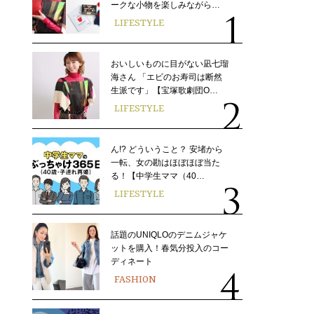
ークな小物を楽しみながら…
LIFESTYLE
おいしいものに目がない凪七瑠
海さん 「エビのお寿司は断然
生派です」【宝塚歌劇団O…
LIFESTYLE
ん!? どういうこと？ 安堵から
一転、女の勘はほぼほぼ当た
る！【中学生ママ（40…
LIFESTYLE
話題のUNIQLOのデニムジャケ
ットを購入！春気分投入のコー
ディネート
FASHION