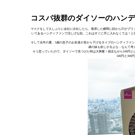
コスパ抜群のダイソーのハン
マスクをして久しぶりに会社に出社したら、着席した瞬間に顔から汗がブワ
いてあるハンディファンで涼しげな顔。これはすぐに手に入れなくては！と思い
そして去年の夏、5歳の息子のお友達が首から下げるタイプのハンディファン
歳の妹も欲しがるよな…なんて考え
そう思っていたので、ダイソーで見つけた時は大興奮！残念ながら100円と
500円と3