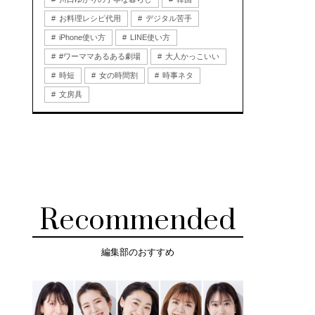
お料理レシピ代用
デジタル苦手
iPhone使い方
LINE使い方
#ワーママあるある劇場
大人かっこいい
時短
女の時間割
時事ネタ
文房具
Recommended
編集部のおすすめ