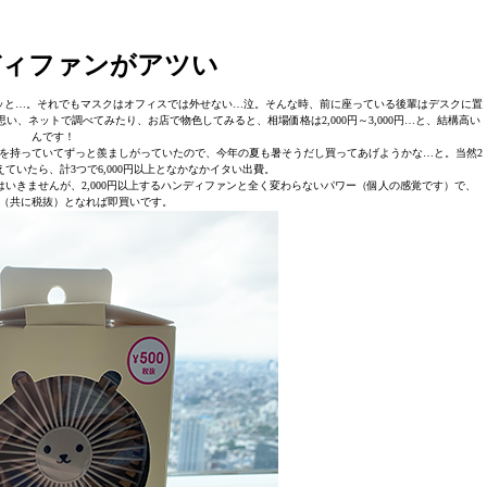
ディファンがアツい
ッと…。それでもマスクはオフィスでは外せない…泣。そんな時、前に座っている後輩はデスクに置
、ネットで調べてみたり、お店で物色してみると、相場価格は2,000円～3,000円…と、結構高い
んです！
を持っていてずっと羨ましがっていたので、今年の夏も暑そうだし買ってあげようかな…と。当然2
ていたら、計3つで6,000円以上となかなかイタい出費。
はいきませんが、2,000円以上するハンディファンと全く変わらないパワー（個人の感覚です）で、
00円（共に税抜）となれば即買いです。